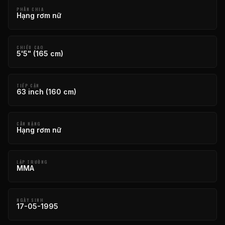
PHÂN CHIA
Hạng rơm nữ
CHIỀU CAO
5'5" (165 cm)
TIẾP CẬN
63 inch (160 cm)
CÂN NẶNG
Hạng rơm nữ
LẬP TRƯỜNG
MMA
NGÀY SINH
17-05-1995