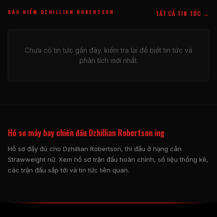
BẢO HIỂM DZHILLIAN ROBERTSON
TẤT CẢ TIN TỨC →
Chưa có tin tức gần đây. kiểm tra lại để biết tin tức và
phân tích mới nhất.
Hồ sơ máy bay chiến đấu Dzhillian Robertson ing
Hồ sơ đầy đủ cho Dzhillian Robertson, thi đấu ở hạng cân
Strawweight nữ. Xem hồ sơ trận đấu hoàn chỉnh, số liệu thống kê,
các trận đấu sắp tới và tin tức liên quan.