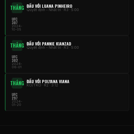
ĐẤU VỚI LUANA PINHEIRO
THẮNG
Quyết định - Nhất trí · R3 · 5:00
UFC
307
2024-
10-05
ĐẤU VỚI PANNIE KIANZAD
THẮNG
Quyết định - Nhất trí · R3 · 5:00
UFC
302
2024-
06-01
ĐẤU VỚI POLYANA VIANA
THẮNG
KO/TKO · R2 · 3:12
UFC
297
2024-
01-20