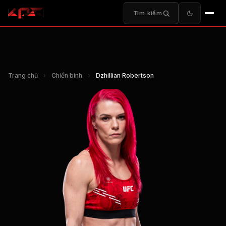
Tìm kiếm
Trang chủ
›
Chiến binh
›
Dzhillian Robertson