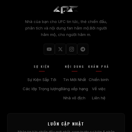
Nhà của bạn cho
UFC
tin tức, thẻ chiến đấu,
phân tích và nội dung fan hâm mộ.Bởi người
hâm mộ, cho người hâm m.
SỰ KIỆN
NỘI DUNG
KHÁM PHÁ
Sự Kiện Sắp Tới
Tin Mới Nhất
Chiến binh
Các lớp Trọng lượng
Bảng xếp hạng
Về việc
Nhà vô địch
Liên hệ
LUÔN CẬP NHẬT
Nhận tin tức chiến đấu mới nhất, xem trước sự kiện & phân