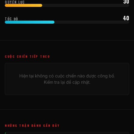
30
QUYỀN LỰC
40
TỐC ĐỘ
CUỘC CHIẾN TIẾP THEO
Hiện tại không có cuộc chiến nào được công bố.
Kiểm tra lại để cập nhật.
NHỮNG TRẬN ĐÁNH GẦN ĐÂY