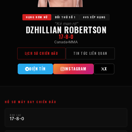
HẠNG RƠM NỮ
ĐỐI THỦ SỐ 1
##5 XẾP HẠNG
"Kẻ man rợ"
DZHILLIAN ROBERTSON
17-8-0
Canada
MMA
LỊCH SỬ CHIẾN ĐẤU
TIN TỨC LIÊN QUAN
ĐIỆN TÍN
INSTAGRAM
X
HỒ SƠ MÁY BAY CHIẾN ĐẤU
GHI LẠI
17-8-0