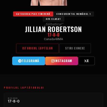
CATEGORIA PAIE FEMININĂ
CONCURENTUL NUMĂRUL 1
##5 CLASAT
„Sălbaticul”
JILLIAN ROBERTSON
17-8-0
Canada
MMA
ISTORICUL LUPTELOR
STIRI CONEXE
TELEGRAMĂ
INSTAGRAM
X
PROFILUL LUPTĂTORULUI
RECORD
17-8-0