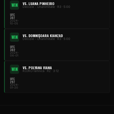
VS. LUANA PINHEIRO
WIN
Decizie - Unanimitate · R3 · 5:00
UFC
307
2024-
10-05
VS. DOMNIȘOARA KIANZAD
WIN
Decizie - Unanimitate · R3 · 5:00
UFC
302
2024-
06-01
VS. POLYANA VIANA
WIN
KO/KO tehnică · R2 · 3:12
UFC
297
2024-
01-20