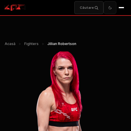
Căutare
Acasă
>
Fighters
>
Jillian Robertson