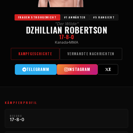
FRAUEN STROHGEWICHT
#1 ANWÄRTER
#5 RANGIERT
"Der Wilde"
DZHILLIAN ROBERTSON
17-8-0
Kanada
MMA
KAMPFGESCHICHTE
VERWANDTE NACHRICHTEN
TELEGRAMM
INSTAGRAM
X
KÄMPFERPROFIL
RECORD
17-8-0