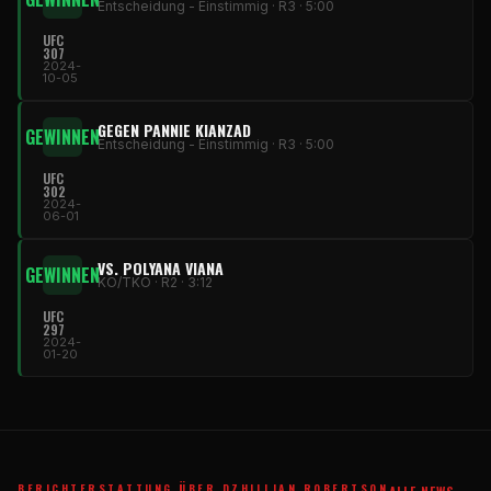
Entscheidung - Einstimmig · R3 · 5:00
UFC
307
2024-
10-05
GEGEN PANNIE KIANZAD
GEWINNEN
Entscheidung - Einstimmig · R3 · 5:00
UFC
302
2024-
06-01
VS. POLYANA VIANA
GEWINNEN
KO/TKO · R2 · 3:12
UFC
297
2024-
01-20
BERICHTERSTATTUNG ÜBER DZHILLIAN ROBERTSON