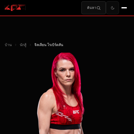
ค้นหา
บ้าน
›
นักสู้
›
จิลเลียน โรเบิร์ตสัน