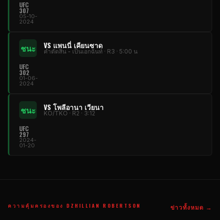
UFC
307
05-10-
2024
VS แพนนี่ เคียนซาด
ชนะ
คําตัดสิน - เป็นเอกฉันท์ · R3 · 5:00 น
UFC
302
01-06-
2024
VS โพลีอานา เวียนา
ชนะ
KO/TKO · R2 · 3:12
UFC
297
2024-
01-20
ความคุ้มครองของ DZHILLIAN ROBERTSON
ข่าวทั้งหมด →