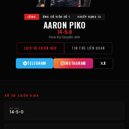
LÔNG
ỨNG CỬ VIÊN SỐ 1
##XẾP HẠNG 13
AARON PIKO
14-5-0
Hoa Kỳ
Quyền anh
LỊCH SỬ CHIẾN ĐẤU
TIN TỨC LIÊN QUAN
TELEGRAM
INSTAGRAM
X
HỒ SƠ CHIẾN BINH
KỶ LỤC
14-5-0