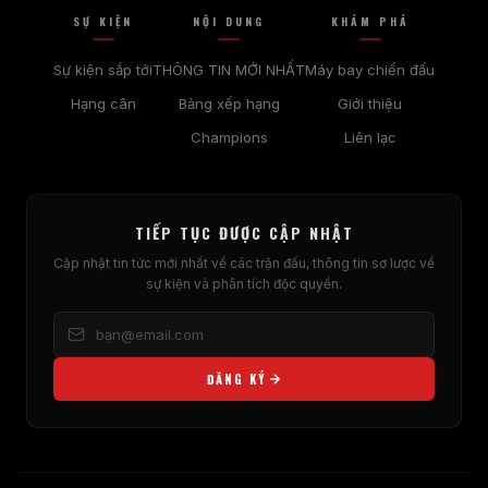
SỰ KIỆN
NỘI DUNG
KHÁM PHÁ
Sự kiện sắp tới
THÔNG TIN MỚI NHẤT
Máy bay chiến đấu
Hạng cân
Bảng xếp hạng
Giới thiệu
Champions
Liên lạc
TIẾP TỤC ĐƯỢC CẬP NHẬT
Cập nhật tin tức mới nhất về các trận đấu, thông tin sơ lược về
sự kiện và phân tích độc quyền.
ĐĂNG KÝ