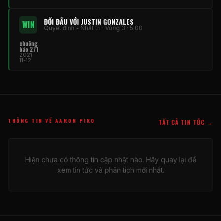
ĐỐI ĐẦU VỚI JUSTIN GONZALES
WIN
Quyết định - Nhất trí · Vòng 3 · 5:00
chuông
báo 271
2021-
11-12
THÔNG TIN VỀ AARON PIKO
TẤT CẢ TIN TỨC →
Hiện chưa có thông tin cập nhật nào. Hãy quay lại để
xem tin tức và phân tích mới nhất.