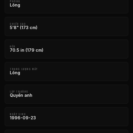
PHÒNG
Lông
CHIỀU CAO
5'8" (173 cm)
ĐẾN
70.5 in (179 cm)
TRỌNG LƯỢNG MÁY
Lông
LẬP TRƯỜNG
Quyền anh
NGÀY SINH
1996-09-23