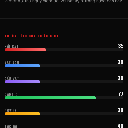
là một đối thủ nguy hiểm đối với bất kỳ ai trong hạng cân này.
THUỘC TÍNH CỦA CHIẾN BINH
35
NỔI BẬT
30
VẬT LỘN
30
ĐẤU VẬT
77
CARDIO
30
POWER
40
TỐC ĐỘ