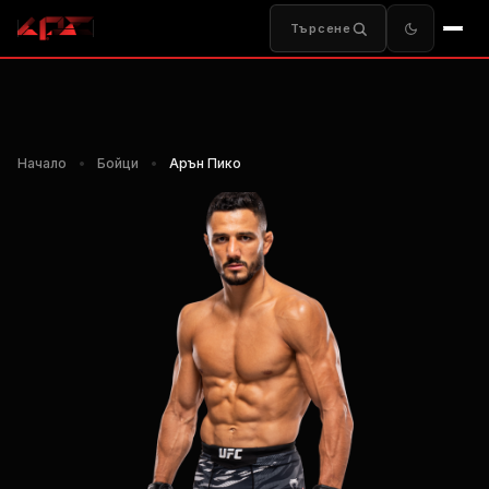
Търсене
Начало
•
Бойци
•
Арън Пико