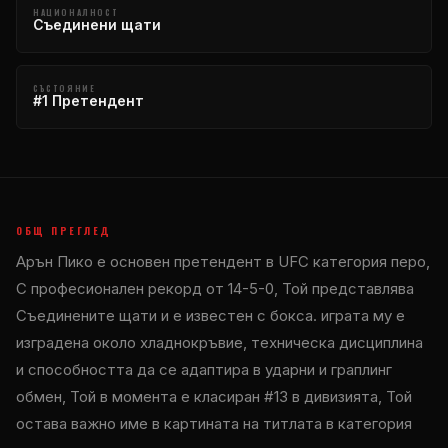
НАЦИОНАЛНОСТ
Съединени щати
СЪСТОЯНИЕ
#1 Претендент
ОБЩ ПРЕГЛЕД
Арън Пико е основен претендент в
UFC
категория перо,
С професионален рекорд от 14-5-0, Той представлява
Съединените щати и е известен с бокса. играта му е
изградена около хладнокръвие, техническа дисциплина
и способността да се адаптира в ударни и граплинг
обмен, Той в момента е класиран #13 в дивизията, Той
остава важно име в картината на титлата в категория