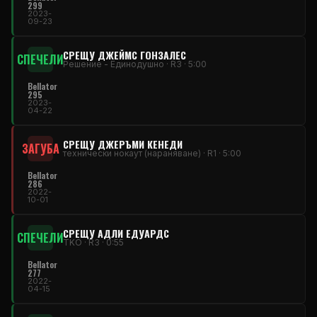
299
2023-
09-23
СРЕЩУ ДЖЕЙМС ГОНЗАЛЕС
СПЕЧЕЛИ
Решение - Единодушно · R3 · 5:00
Bellator
295
2023-
04-22
СРЕЩУ ДЖЕРЪМИ КЕНЕДИ
ЗАГУБА
технически нокаут (нараняване) · R1 · 5:00
Bellator
286
2022-
10-01
СРЕЩУ АДЛИ ЕДУАРДС
СПЕЧЕЛИ
TKO · R3 · 0:55
Bellator
277
2022-
04-15