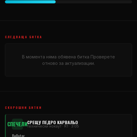
СЛЕДВАЩА БИТКА
В момента няма обявена битка Проверете
отново за актуализации.
СКОРОШНИ БИТКИ
СРЕЩУ ПЕДРО КАРВАЛЬО
СПЕЧЕЛИ
технически нокаут · R1 · 3:05
Bellator