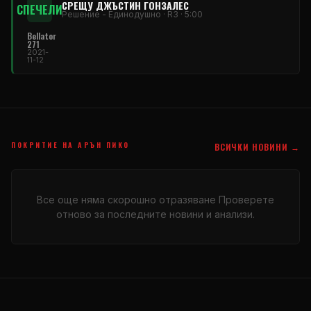
СРЕЩУ ДЖЪСТИН ГОНЗАЛЕС
СПЕЧЕЛИ
Решение - Единодушно · R3 · 5:00
Bellator
271
2021-
11-12
ПОКРИТИЕ НА АРЪН ПИКО
ВСИЧКИ НОВИНИ →
Все още няма скорошно отразяване Проверете
отново за последните новини и анализи.