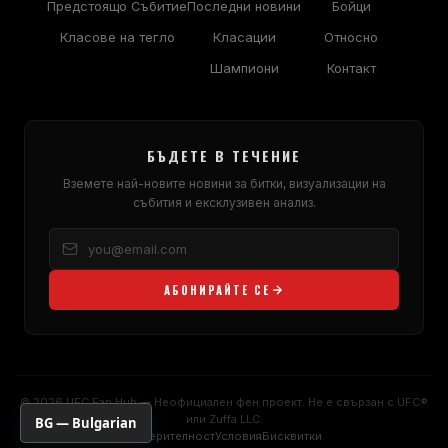
Предстоящо Събитие
Последни новини
Бойци
Класове на тегло
Класации
Относно
Шампиони
Контакт
БЪДЕТЕ В ТЕЧЕНИЕ
Вземете най-новите новини за битки, визуализации на
събития и ексклузивен анализ.
АБОНИРАЙТЕ СЕ
© 2026
UFC
Fan Hub — Неофициален фен проект. Не е свързан с
UFC
®
или Zuffa LLC.
BG — Bulgarian
Поверителност
Условия
Бисквитки