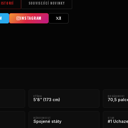
HISTORIÍ
SOUVISEJÍCÍ NOVINKY
M
INSTAGRAM
X
VÝŠKA
DOSÁHNOUT
5'8“ (173 cm)
70,5 palc
NÁRODNOST
STAV
Spojené státy
#1 Uchaz