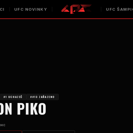
CI
UFC
NOVINKY
UFC
ŠAMPI
#1 UCHAZEČ
##13 ZAŘAZENO
ON PIKO
окс