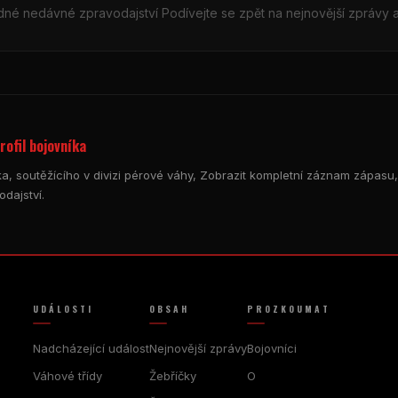
dné nedávné zpravodajství Podívejte se zpět na nejnovější zprávy a
rofil bojovníka
ka, soutěžícího v divizi pérové váhy, Zobrazit kompletní záznam zápasu, 
odajství.
UDÁLOSTI
OBSAH
PROZKOUMAT
Nadcházející událost
Nejnovější zprávy
Bojovníci
Váhové třídy
Žebříčky
O