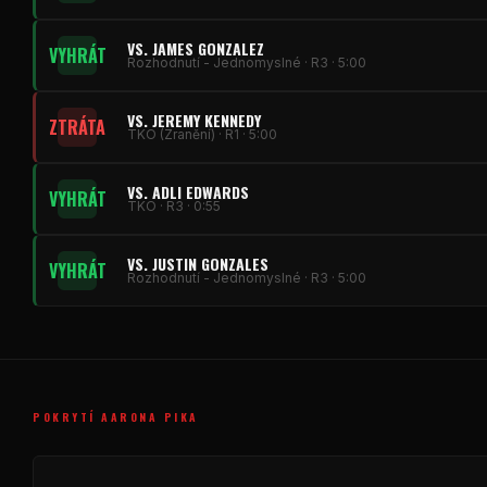
VS. JAMES GONZALEZ
VYHRÁT
Rozhodnutí - Jednomyslné · R3 · 5:00
VS. JEREMY KENNEDY
ZTRÁTA
TKO (Zranění) · R1 · 5:00
VS. ADLI EDWARDS
VYHRÁT
TKO · R3 · 0:55
VS. JUSTIN GONZALES
VYHRÁT
Rozhodnutí - Jednomyslné · R3 · 5:00
POKRYTÍ AARONA PIKA