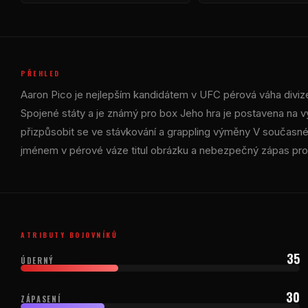
PŘEHLED
Aaron Pico je nejlepším kandidátem v
UFC
pérová váha diviz
Spojené státy a je známý pro box Jeho hra je postavena na vy
přizpůsobit se ve stávkování a grappling výměny V současné 
jménem v pérové váze titul obrázku a nebezpečný zápas pro
ATRIBUTY BOJOVNÍKŮ
35
ÚDERNÝ
30
ZÁPASENÍ