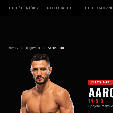
UFC
ŽEBŘÍČKY
UFC
UDÁLOSTI
UFC
BOJOVNÍ
Domov
¤
Bojovníci
¤
Aaron Piko
PÉROVÁ VÁHA
AAR
14-5-0
Spojené státy
Б