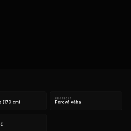
HMOTNOST
e (179 cm)
Pérová váha
eč