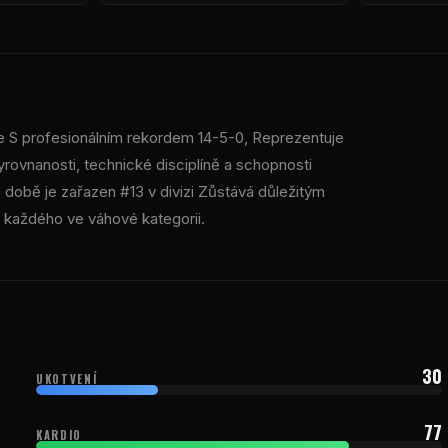
e S profesionálním rekordem 14-5-0, Reprezentuje
rovnanosti, technické disciplíně a schopnosti
době je zařazen #13 v divizi Zůstává důležitým
 každého ve váhové kategorii.
30
UKOTVENÍ
77
KARDIO