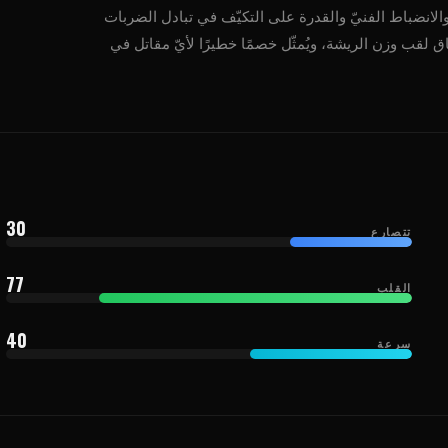
 والانضباط الفنيّ والقدرة على التكيّف في تبادل الضربات
ال اسمًا بارزًا في سباق لقب وزن الريشة، ويُمثّل خصمًا خطيرًا لأيّ مقاتل في
30
تتصارع
77
القلب
40
سرعة