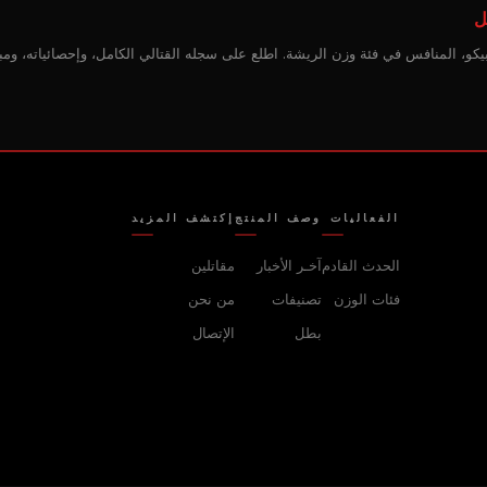
ل
و، المنافس في فئة وزن الريشة. اطلع على سجله القتالي الكامل، وإحصائياته، ومباري
الفعاليات
وصف المنتج
إكتشف المزيد
الحدث القادم
آخـر الأخبار
مقاتلين
فئات الوزن
تصنيفات
من نحن
بطل
الإتصال