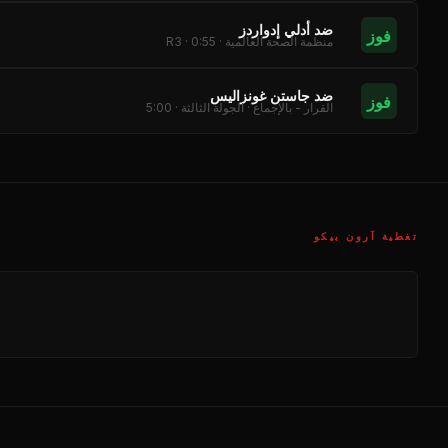
ضد أدلي إدواردز
فوز
منظمة الصحة العالمية · R3 · 0:55
ضد جاستن غونزاليس
فوز
القرار - بالإجماع · الجولة الثالثة · 5:00
تغطية آرون بيكو