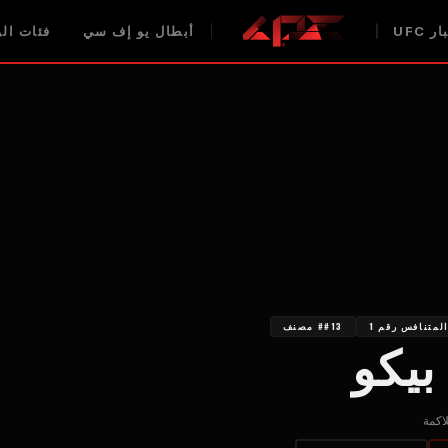
ر UFC
أبطال يو إف سي
فئات الوز
لمتنافس رقم 1
##13 مصنف
بيكو
لاكمة