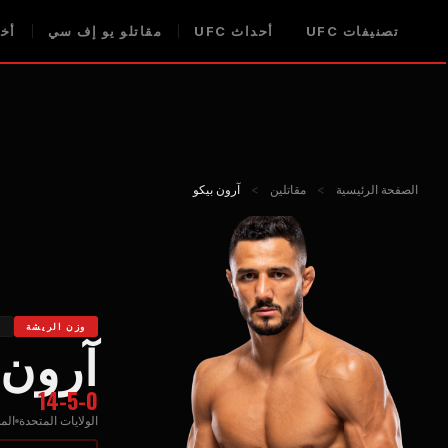
تصنيفات UFC
أحداث UFC
مقاتلو يو إف سي
أخبا
الصفحة الرئيسية
>
مقاتلين
>
آرون بيكو
وزن الريشة
ا
آرون 
14-5-0
الولايات المتحدة
الم