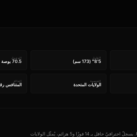
الطول
الوصول
5'8" (173 سم)
70.5 بوصة (179 سم)
الجنسية
الحالة
الولايات المتحدة
المتنافس رقم
يُعدّ آرون بيكو من أبرز المنافسين في فئة وزن الريشة في بطولة UFC. بسجلّ احترافيّ حافل بـ 14 فوزًا و5 هزائم، يُمثّل الولايات