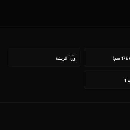
الوزن
وزن الريشة
 1