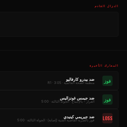
النزال القادم
المعارك الأخيرة
ضد بيدرو كارفاليو
فوز
منظمة الصحة العالمية · R1 · 3:05
ضد جيمس غونزاليس
فوز
القرار - بالإجماع · الجولة الثالثة · 5:00
ضد جيريمي كينيدي
LOSS
فوز بالضربة القاضية الفنية (إصابة) · الجولة الثالثة · 5:00