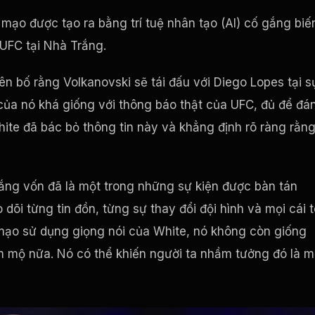
 mạo được tạo ra bằng trí tuệ nhân tạo (AI) cố gắng biế
UFC tại Nhà Trắng.
n bố rằng Volkanovski sẽ tái đấu với Diego Lopes tại s
i của nó khá giống với thông báo thật của UFC, đủ để đá
ite đã bác bỏ thông tin này và khẳng định rõ ràng rằn
Trắng vốn đã là một trong những sự kiện được bàn tán
dõi từng tin đồn, từng sự thay đổi đội hình và mọi cái 
ả mạo sử dụng giọng nói của White, nó không còn giống
 mộ nữa. Nó có thể khiến người ta nhầm tưởng đó là m