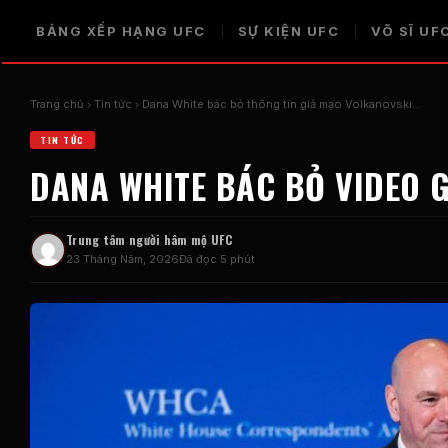
BẢNG XẾP HẠNG UFC
SỰ KIỆN UFC
VÕ SĨ UF
Trang chủ
Tin tức
Dana White bác bỏ thông tin giả mạo Volkanovski…
TIN TỨC
DANA WHITE BÁC BỎ VIDEO 
Trung tâm người hâm mộ UFC
23 Tháng Năm, 2026
Đã đọc 5 phút