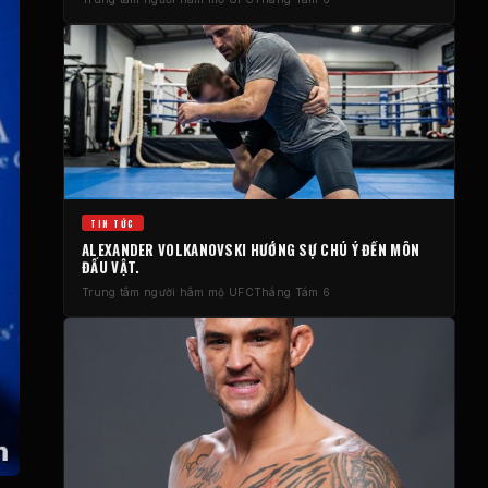
TIN TỨC
ALEXANDER VOLKANOVSKI HƯỚNG SỰ CHÚ Ý ĐẾN MÔN
ĐẤU VẬT.
Trung tâm người hâm mộ UFC
Tháng Tám 6