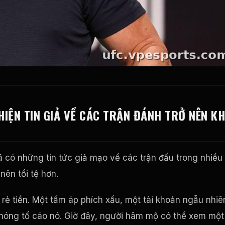
 HIỆN TIN GIẢ VỀ CÁC TRẬN ĐÁNH TRỞ NÊN K
 có những tin tức giả mạo về các trận đấu trong nhiều
nên tồi tệ hơn.
rẻ tiền. Một tấm áp phích xấu, một tài khoản ngẫu nhiê
chóng tố cáo nó. Giờ đây, người hâm mộ có thể xem một