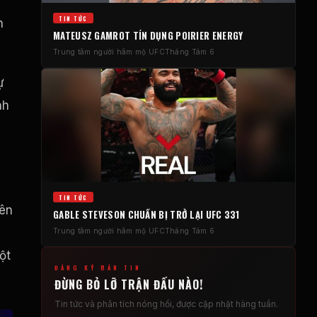
TIN TỨC
n
MATEUSZ GAMROT TÍN DỤNG POIRIER ENERGY
Trung tâm người hâm mộ UFC
Tháng Tám 6
ự
nh
g
TIN TỨC
tên
GABLE STEVESON CHUẨN BỊ TRỞ LẠI UFC 331
Trung tâm người hâm mộ UFC
Tháng Tám 6
ột
ĐĂNG KÝ BẢN TIN
ĐỪNG BỎ LỠ TRẬN ĐẤU NÀO!
Tin tức và phân tích nóng hổi, ​​được cập nhật hàng tuần.