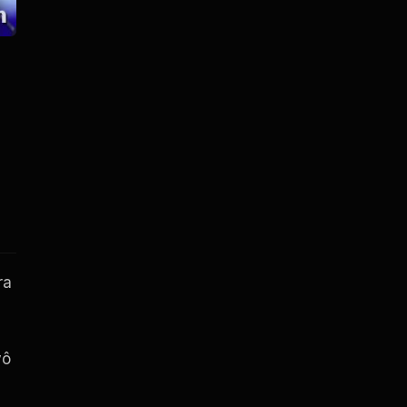
ra
vô