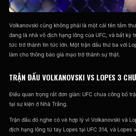
Volkanovski cũng không phải là một cái tên tầm th
đang là nhà vô địch hạng lông của UFC, và bất kỳ 
tức trở thành tin tức lớn. Một trận đấu thứ ba với 
làm cho thông báo giả mạo trở thành sự thật.
TRẬN ĐẤU VOLKANOVSKI VS LOPES 3 CH
Điều quan trọng rất đơn giản: UFC chưa công bố tr
tại sự kiện ở Nhà Trắng.
Trận đấu đó nghe có vẻ hợp lý vì Volkanovski và Lo
địch hạng lông từ tay Lopes tại UFC 314, và Lopes 