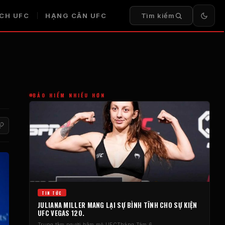
ỊCH UFC
HẠNG CÂN UFC
Tìm kiếm
BẢO HIỂM NHIỀU HƠN
TIN TỨC
JULIANA MILLER MANG LẠI SỰ BÌNH TĨNH CHO SỰ KIỆN
UFC VEGAS 120.
Trung tâm người hâm mộ UFC
Tháng Tám 6