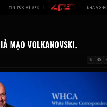
C
TIN TỨC VỀ UFC
NHÀ VÔ Đ
GIẢ MẠO VOLKANOVSKI.