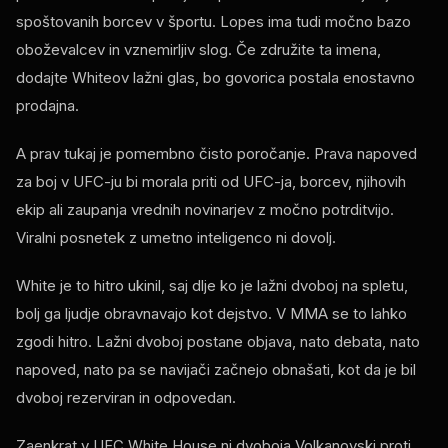
spoštovanih borcev v športu. Lopes ima tudi močno bazo
oboževalcev in vznemirljiv slog. Če združite ta imena,
dodajte Whiteov lažni glas, bo govorica postala enostavno
prodajna.
A prav tukaj je pomembno čisto poročanje. Prava napoved
za boj v UFC-ju bi morala priti od UFC-ja, borcev, njihovih
ekip ali zaupanja vrednih novinarjev z močno potrditvijo.
Viralni posnetek z umetno inteligenco ni dovolj.
White je to hitro ukinil, saj dlje ko je lažni dvoboj na spletu,
bolj ga ljudje obravnavajo kot dejstvo. V MMA se to lahko
zgodi hitro. Lažni dvoboj postane objava, nato debata, nato
napoved, nato pa se navijači začnejo obnašati, kot da je bil
dvoboj rezerviran in odpovedan.
Zaenkrat v UFC White House ni dvoboja Volkanovski proti