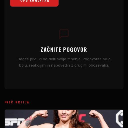
PO KOMENTAR
ZAČNITE POGOVOR
Bodite prvi, ki bo delil svoje mnenje. Pogovorite se o
boju, reakcijah in napovedih z drugimi oboževalci.
VEČ KRITJA