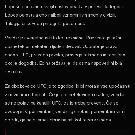
Lopesu ponovno osvojil naslov prvaka v peresni kategoriji,
Lopes pa ostaja eno najbolj vznemirljivih imen v diviziji.
Trilogija bi seveda pritegnila pozornost.
Vendar pa verjetno ni isto kot resnično. Prav zato je lažni
posnetek pri nekaterih ljudeh deloval. Uporabil je pravo
osebo UFC, pravega prvaka, pravega tekmeca in resnično
okolje dogodka. Edina težava je, da sama napoved ni bila
resnična.
Za oboževalce UFC je to zgodba, ki bi morala vse upočasniti
z novicami o borbah. Če je posnetek videti uraden, vendar
se ne pojavi na kanalih UFC, ga je treba preveriti. Če se
dvoboj sliši pomemben, vendar ga noben pomemben vir ni
potrdil, ga ne bi smeli obravnavati kot rezerviranega.