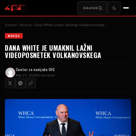
Iskalnik
Domov
Novice
Dana White ustavi lažnega Volkanovskega ...
NOVICE
DANA WHITE JE UMAKNIL LAŽNI
VIDEOPOSNETEK VOLKANOVSKEGA
Center za navijače UFC
Maj 23, 2026
5 min bere