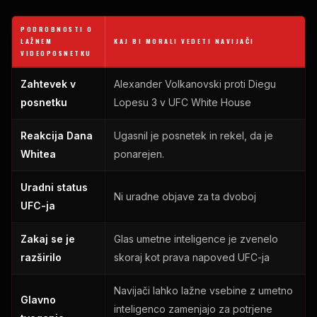
PODROBNOSTI O
LAŽNEM
KAJ BI MORALI VEDETI NAVIJAČI
VIDEOPOSNETKU
Zahtevek v
Alexander Volkanovski proti Diegu
posnetku
Lopesu 3 v UFC White House
Reakcija Dana
Ugasnil je posnetek in rekel, da je
Whitea
ponarejen.
Uradni status
Ni uradne objave za ta dvoboj
UFC-ja
Zakaj se je
Glas umetne inteligence je zvenelo
razširilo
skoraj kot prava napoved UFC-ja
Navijači lahko lažne vsebine z umetno
Glavno
inteligenco zamenjajo za potrjene