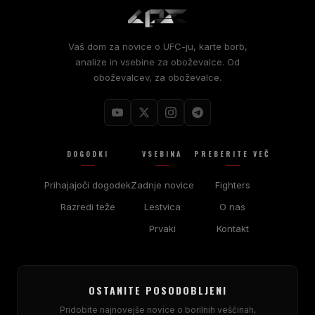
Vaš dom za novice o UFC-ju, karte borb,
analize in vsebine za oboževalce. Od
oboževalcev, za oboževalce.
DOGODKI
VSEBINA
PREBERITE VEČ
Prihajajoči dogodek
Zadnje novice
Fighters
Razredi teže
Lestvica
O nas
Prvaki
Kontakt
OSTANITE POSODOBLJENI
Pridobite najnovejše novice o borilnih veščinah,