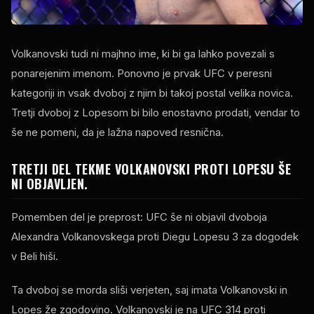
Volkanovski tudi ni majhno ime, ki bi ga lahko povezali s
ponarejenim imenom. Ponovno je prvak UFC v peresni
kategoriji in vsak dvoboj z njim bi takoj postal velika novica.
Tretji dvoboj z Lopesom bi bilo enostavno prodati, vendar to
še ne pomeni, da je lažna napoved resnična.
TRETJI DEL TEKME VOLKANOVSKI PROTI LOPESU ŠE
NI OBJAVLJEN.
Pomemben del je preprost: UFC še ni objavil dvoboja
Alexandra Volkanovskega proti Diegu Lopesu 3 za dogodek
v Beli hiši.
Ta dvoboj se morda sliši verjeten, saj imata Volkanovski in
Lopes že zgodovino. Volkanovski je na UFC 314 proti