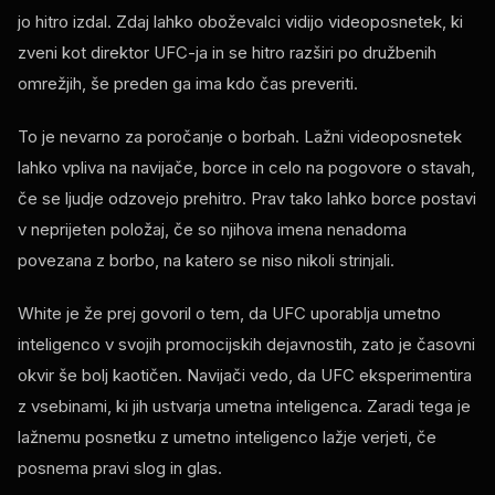
jo hitro izdal. Zdaj lahko oboževalci vidijo videoposnetek, ki
zveni kot direktor UFC-ja in se hitro razširi po družbenih
omrežjih, še preden ga ima kdo čas preveriti.
To je nevarno za poročanje o borbah. Lažni videoposnetek
lahko vpliva na navijače, borce in celo na pogovore o stavah,
če se ljudje odzovejo prehitro. Prav tako lahko borce postavi
v neprijeten položaj, če so njihova imena nenadoma
povezana z borbo, na katero se niso nikoli strinjali.
White je že prej govoril o tem, da UFC uporablja umetno
inteligenco v svojih promocijskih dejavnostih, zato je časovni
okvir še bolj kaotičen. Navijači vedo, da UFC eksperimentira
z vsebinami, ki jih ustvarja umetna inteligenca. Zaradi tega je
lažnemu posnetku z umetno inteligenco lažje verjeti, če
posnema pravi slog in glas.