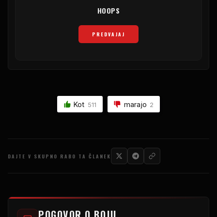
HOOPS
PREDVAJAJ
Kot
marajo
511
2
DAJTE V SKUPNO RABO TA ČLANEK
POGOVOR O BOJU