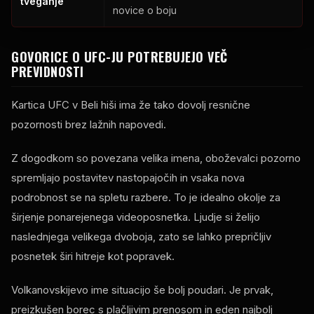
tveganje
novice o boju
GOVORICE O UFC-JU POTREBUJEJO VEČ
PREVIDNOSTI
Kartica UFC v Beli hiši ima že tako dovolj resnične
pozornosti brez lažnih napovedi.
Z dogodkom so povezana velika imena, oboževalci pozorno
spremljajo postavitev nastopajočih in vsaka nova
podrobnost se na spletu razbere. To je idealno okolje za
širjenje ponarejenega videoposnetka. Ljudje si želijo
naslednjega velikega dvoboja, zato se lahko prepričljiv
posnetek širi hitreje kot popravek.
Volkanovskijevo ime situacijo še bolj poudari. Je prvak,
preizkušen borec s plačljivim prenosom in eden najbolj