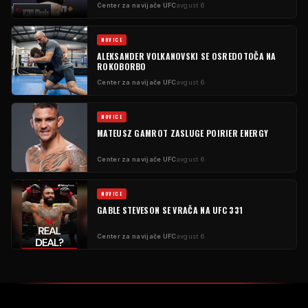
Center za navijače UFC
avgust 6
NOVICE
ALEKSANDER VOLKANOVSKI SE OSREDOTOČA NA
ROKOBORBO
Center za navijače UFC
avgust 6
NOVICE
MATEUSZ GAMROT ZASLUGE POIRIER ENERGY
Center za navijače UFC
avgust 6
NOVICE
GABLE STEVESON SE VRAČA NA UFC 331
Center za navijače UFC
avgust 6