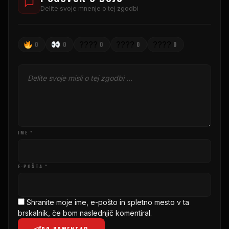
Delite svoje mnenje o tej zgodbi
????
????
????
0
0
0
0
0
IME *
E-POŠTA *
Shranite moje ime, e-pošto in spletno mesto v ta
brskalnik, če bom naslednjič komentiral.