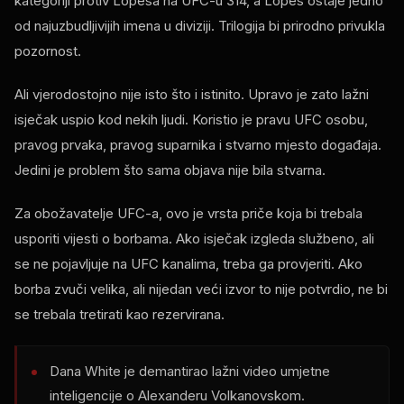
kategoriji protiv Lopesa na UFC-u 314, a Lopes ostaje jedno
od najuzbudljivijih imena u diviziji. Trilogija bi prirodno privukla
pozornost.
Ali vjerodostojno nije isto što i istinito. Upravo je zato lažni
isječak uspio kod nekih ljudi. Koristio je pravu UFC osobu,
pravog prvaka, pravog suparnika i stvarno mjesto događaja.
Jedini je problem što sama objava nije bila stvarna.
Za obožavatelje UFC-a, ovo je vrsta priče koja bi trebala
usporiti vijesti o borbama. Ako isječak izgleda službeno, ali
se ne pojavljuje na UFC kanalima, treba ga provjeriti. Ako
borba zvuči velika, ali nijedan veći izvor to nije potvrdio, ne bi
se trebala tretirati kao rezervirana.
Dana White je demantirao lažni video umjetne
inteligencije o Alexanderu Volkanovskom.