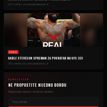
UFC centar za navijače
kolovoz 6
VIJESTI
GABLE STEVESON SPREMAN ZA POVRATAK NA UFC 331
UFC centar za navijače
kolovoz 6
NEWSLETTER
NE PROPUSTITE NIJEDNU BORBU
Najnovije vijesti i analize, tjedno.