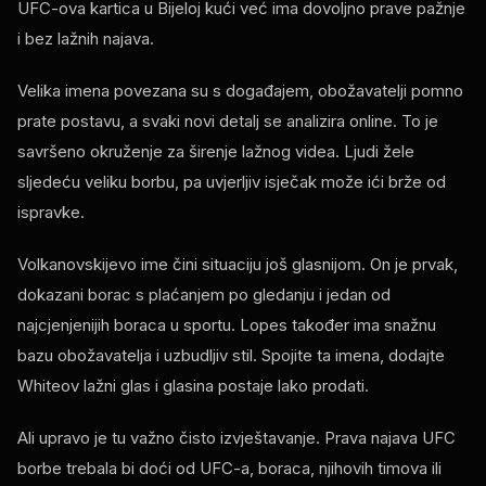
UFC-ova kartica u Bijeloj kući već ima dovoljno prave pažnje
i bez lažnih najava.
Velika imena povezana su s događajem, obožavatelji pomno
prate postavu, a svaki novi detalj se analizira online. To je
savršeno okruženje za širenje lažnog videa. Ljudi žele
sljedeću veliku borbu, pa uvjerljiv isječak može ići brže od
ispravke.
Volkanovskijevo ime čini situaciju još glasnijom. On je prvak,
dokazani borac s plaćanjem po gledanju i jedan od
najcjenjenijih boraca u sportu. Lopes također ima snažnu
bazu obožavatelja i uzbudljiv stil. Spojite ta imena, dodajte
Whiteov lažni glas i glasina postaje lako prodati.
Ali upravo je tu važno čisto izvještavanje. Prava najava UFC
borbe trebala bi doći od UFC-a, boraca, njihovih timova ili