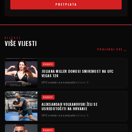
PRETPLATA
VIJESTI
VIŠE VIJESTI
→
POGLEDAJ SVE
VIJESTI
JULIANA MILLER DONOSI SMIRENOST NA UFC
VEGAS 120
UFC centar za navijače
kolovoz 6
VIJESTI
ALEKSANDAR VOLKANOVSKI ŽELI SE
USREDOTOČITI NA HRVANJE
UFC centar za navijače
kolovoz 6
VIJESTI