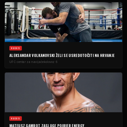
VIJESTI
ALEKSANDAR VOLKANOVSKI ŽELI SE USREDOTOČITI NA HRVANJE
UFC centar za navijače
kolovoz 6
VIJESTI
MATEUSZ GAMROT ZASLUGE POIRIER ENERGY