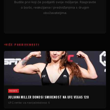
Budite prvi koji će podijeliti svoje mišljenje. Raspravite
o borbi, reakcijama i predviđanjima s drugim
obožavateljima.
VIŠE POKRIVENOSTI
VIJESTI
JULIANA MILLER DONOSI SMIRENOST NA UFC VEGAS 120
UFC centar za navijače
kolovoz 6