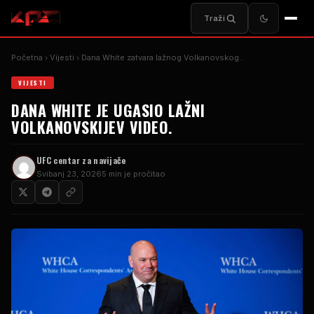
Traži
Početna
Vijesti
Dana White zatvara lažnog Volkanovskog…
VIJESTI
DANA WHITE JE UGASIO LAŽNI
VOLKANOVSKIJEV VIDEO.
UFC centar za navijače
Svibanj 23, 2026
5 min je pročitao