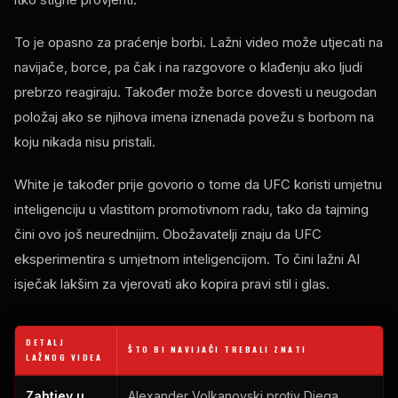
To je opasno za praćenje borbi. Lažni video može utjecati na
navijače, borce, pa čak i na razgovore o klađenju ako ljudi
prebrzo reagiraju. Također može borce dovesti u neugodan
položaj ako se njihova imena iznenada povežu s borbom na
koju nikada nisu pristali.
White je također prije govorio o tome da UFC koristi umjetnu
inteligenciju u vlastitom promotivnom radu, tako da tajming
čini ovo još neurednijim. Obožavatelji znaju da UFC
eksperimentira s umjetnom inteligencijom. To čini lažni AI
isječak lakšim za vjerovati ako kopira pravi stil i glas.
DETALJ
ŠTO BI NAVIJAČI TREBALI ZNATI
LAŽNOG VIDEA
Zahtjev u
Alexander Volkanovski protiv Diega