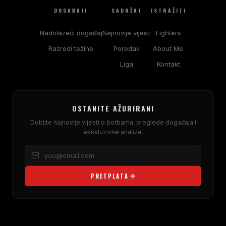
DOGAĐAJI
SADRŽAJ
ISTRAŽITI
Nadolazeći događaj
Najnovije vijesti
Fighters
Razredi težine
Poredak
About Me.
Liga
Kontakt
OSTANITE AŽURIRANI
Dobijte najnovije vijesti o borbama, preglede događaja i
ekskluzivne analize.
PRETPLATA