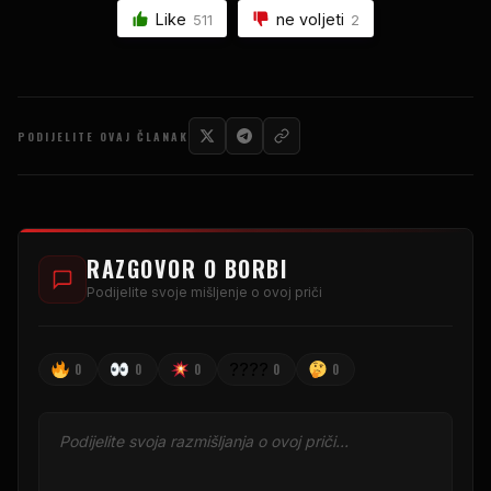
Like
ne voljeti
511
2
PODIJELITE OVAJ ČLANAK
RAZGOVOR O BORBI
Podijelite svoje mišljenje o ovoj priči
????
0
0
0
0
0