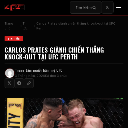
Tìm kiếm
Trang
Tin
Carlos Prates giành chiến thắng knock-out tại UFC
chủ
tức
Perth
TIN TỨC
CARLOS PRATES GIÀNH CHIẾN THẮNG
KNOCK-OUT TẠI UFC PERTH
Trung tâm người hâm mộ UFC
3 Tháng Năm, 2026
Đã đọc 3 phút