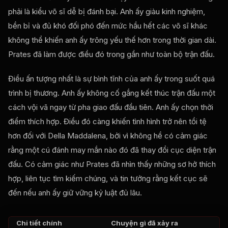
phải là kiểu võ sĩ dễ bị đánh bại. Anh ấy giàu kinh nghiệm,
bền bỉ và đủ khó đối phó đến mức hầu hết các võ sĩ khác
không thể khiến anh ấy trông yếu thế hơn trong thời gian dài.
Prates đã làm được điều đó trong gần như toàn bộ trận đấu.
Điều ấn tượng nhất là sự bình tĩnh của anh ấy trong suốt quá
trình bị thương. Anh ấy không cố gắng kết thúc trận đấu một
cách vội vã ngay từ pha giao đấu đầu tiên. Anh ấy chọn thời
điểm thích hợp. Điều đó càng khiến tình hình trở nên tồi tệ
hơn đối với Della Maddalena, bởi vì không hề có cảm giác
rằng một cú đánh may mắn nào đó đã thay đổi cục diện trận
đấu. Có cảm giác như Prates đã nhìn thấy những sơ hở thích
hợp, liên tục tìm kiếm chúng, và tin tưởng rằng kết cục sẽ
đến nếu anh ấy giữ vững kỷ luật đủ lâu.
Chi tiết chính
Chuyện gì đã xảy ra