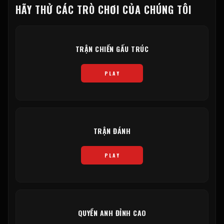
HÃY THỬ CÁC TRÒ CHƠI CỦA CHÚNG TÔI
TRẬN CHIẾN GẤU TRÚC
PLAY
TRẬN ĐÁNH
PLAY
QUYỀN ANH ĐỈNH CAO