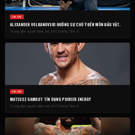
TIN TỨC
ALEXANDER VOLKANOVSKI HƯỚNG SỰ CHÚ Ý ĐẾN MÔN ĐẤU VẬT.
Trung tâm người hâm mộ UFC
Tháng Tám 6
TIN TỨC
MATEUSZ GAMROT TÍN DỤNG POIRIER ENERGY
Trung tâm người hâm mộ UFC
Tháng Tám 6