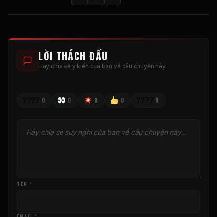
LỜI THÁCH ĐẤU
Hãy chia sẻ ý kiến ​​của bạn về câu chuyện này.
????
????
0
0
0
0
0
TÊN *
EMAIL *