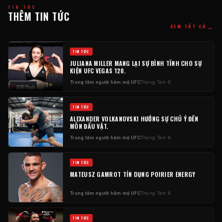
TIN TỨC
THÊM TIN TỨC
→
XEM TẤT CẢ
TIN TỨC
JULIANA MILLER MANG LẠI SỰ BÌNH TĨNH CHO SỰ
KIỆN UFC VEGAS 120.
Trung tâm người hâm mộ UFC
Tháng Tám 6
TIN TỨC
ALEXANDER VOLKANOVSKI HƯỚNG SỰ CHÚ Ý ĐẾN
MÔN ĐẤU VẬT.
Trung tâm người hâm mộ UFC
Tháng Tám 6
TIN TỨC
MATEUSZ GAMROT TÍN DỤNG POIRIER ENERGY
Trung tâm người hâm mộ UFC
Tháng Tám 6
TIN TỨC