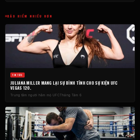
BẢO HIỂM NHIỀU HƠN
TIN TỨC
JULIANA MILLER MANG LẠI SỰ BÌNH TĨNH CHO SỰ KIỆN UFC
VEGAS 120.
Trung tâm người hâm mộ UFC
Tháng Tám 6