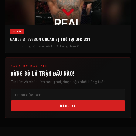
TIN TỨC
GABLE STEVESON CHUẨN BỊ TRỞ LẠI UFC 331
Trung tâm người hâm mộ UFC
Tháng Tám 6
ĐĂNG KÝ BẢN TIN
ĐỪNG BỎ LỠ TRẬN ĐẤU NÀO!
Tin tức và phân tích nóng hổi, ​​được cập nhật hàng tuần.
ĐĂNG KÝ