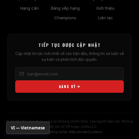
Hạng cân
Bảng xếp hạng
Giới thiệu
Champions
Liên lạc
TIẾP TỤC ĐƯỢC CẬP NHẬT
Cập nhật tin tức mới nhất về các trận đấu, thông tin sơ lược về
sự kiện và phân tích độc quyền.
ĐĂNG KÝ
© 2026 UFC Fan Hub — Dự án không chính thức của người hâm mộ. Không
liên kết với UFC® hoặc Zuffa LLC.
VI — Vietnamese
Quyền riêng tư
Các điều khoản
Cookies