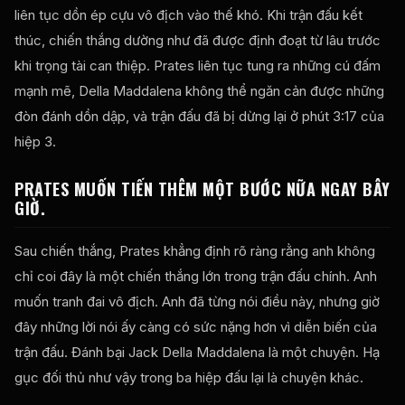
liên tục dồn ép cựu vô địch vào thế khó. Khi trận đấu kết
thúc, chiến thắng dường như đã được định đoạt từ lâu trước
khi trọng tài can thiệp. Prates liên tục tung ra những cú đấm
mạnh mẽ, Della Maddalena không thể ngăn cản được những
đòn đánh dồn dập, và trận đấu đã bị dừng lại ở phút 3:17 của
hiệp 3.
PRATES MUỐN TIẾN THÊM MỘT BƯỚC NỮA NGAY BÂY
GIỜ.
Sau chiến thắng, Prates khẳng định rõ ràng rằng anh không
chỉ coi đây là một chiến thắng lớn trong trận đấu chính. Anh
muốn tranh đai vô địch. Anh đã từng nói điều này, nhưng giờ
đây những lời nói ấy càng có sức nặng hơn vì diễn biến của
trận đấu. Đánh bại Jack Della Maddalena là một chuyện. Hạ
gục đối thủ như vậy trong ba hiệp đấu lại là chuyện khác.