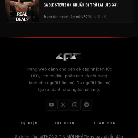
GABLE STEVESON CHUẨN BỊ TRỞ LẠI UFC 331
Trung tâm người hâm mộ UFC
Tháng Tám 6
Trang web dành cho bạn để cập nhật tin tức
UFC, lịch thi đấu, phân tích và nội dung
dành cho người hâm mộ. Do người hâm mộ
tạo ra, dành cho người hâm mộ.
SỰ KIỆN
NỘI DUNG
KHÁM PHÁ
Sự kiện sắp tới
THÔNG TIN MỚI NHẤT
Máy bay chiến đấu