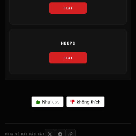
PLAY
HOOPS
PLAY
Như
không thích
665
CHIA SẺ BÀI BÁO NÀY