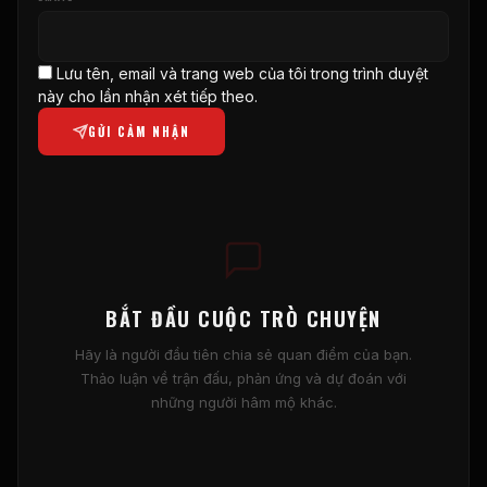
Lưu tên, email và trang web của tôi trong trình duyệt
này cho lần nhận xét tiếp theo.
GỬI CẢM NHẬN
BẮT ĐẦU CUỘC TRÒ CHUYỆN
Hãy là người đầu tiên chia sẻ quan điểm của bạn.
Thảo luận về trận đấu, phản ứng và dự đoán với
những người hâm mộ khác.