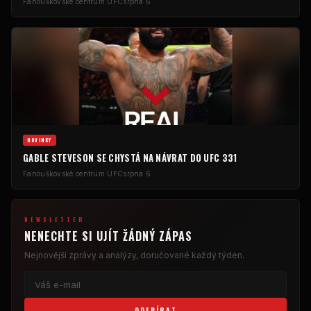
Fanouškovské centrum UFC
srpna 6
NOVINKY
GABLE STEVESON SE CHYSTÁ NA NÁVRAT DO UFC 331
Fanouškovské centrum UFC
srpna 6
NEWSLETTER
NENECHTE SI UJÍT ŽÁDNÝ ZÁPAS
Nejnovější zprávy a analýzy, doručované každý týden.
ODEBÍRAT