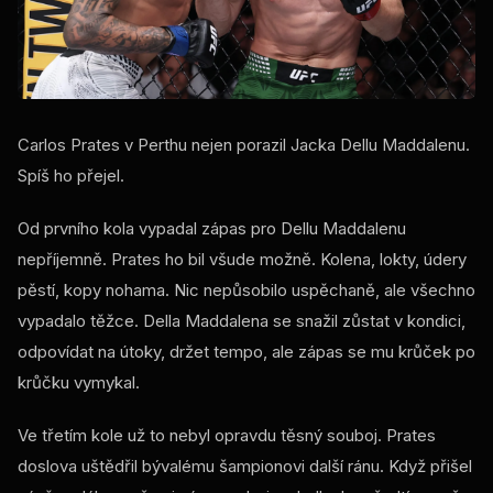
Carlos Prates v Perthu nejen porazil Jacka Dellu Maddalenu.
Spíš ho přejel.
Od prvního kola vypadal zápas pro Dellu Maddalenu
nepříjemně. Prates ho bil všude možně. Kolena, lokty, údery
pěstí, kopy nohama. Nic nepůsobilo uspěchaně, ale všechno
vypadalo těžce. Della Maddalena se snažil zůstat v kondici,
odpovídat na útoky, držet tempo, ale zápas se mu krůček po
krůčku vymykal.
Ve třetím kole už to nebyl opravdu těsný souboj. Prates
doslova uštědřil bývalému šampionovi další ránu. Když přišel