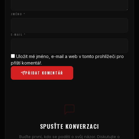
JMÉNO *
E-MAIL *
Uložit mé jméno, e-mail a web v tomto prohlížeči pro
příští komentář.
PŘIDAT KOMENTÁŘ
SPUSŤTE KONVERZACI
Buďte první, kdo se podělí o svůj názor. Diskutujte o