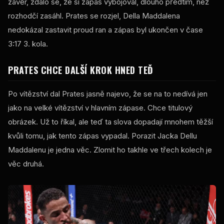
závěr, zdálo se, že si zápas vybojoval, dlouho předtím, než
rozhodčí zasáhl. Prates se rozjel, Della Maddalena
nedokázal zastavit proud ran a zápas byl ukončen v čase
3:17 3. kola.
PRATES CHCE DALŠÍ KROK HNED TEĎ
Po vítězství dal Prates jasně najevo, že se na to nedívá jen
jako na velké vítězství v hlavním zápase. Chce titulový
obrázek. Už to říkal, ale teď ta slova dopadají mnohem těžší
kvůli tomu, jak tento zápas vypadal. Porazit Jacka Dellu
Maddalenu je jedna věc. Zlomit ho takhle ve třech kolech je
věc druhá.