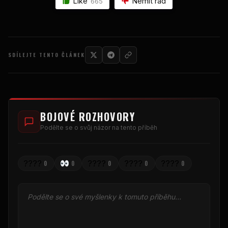
Like
Nemít rád
665
SDÍLEJTE TENTO ČLÁNEK
BOJOVÉ ROZHOVORY
Podělte se o svůj názor na tento příběh
????
????
????
????
0
0
0
0
0