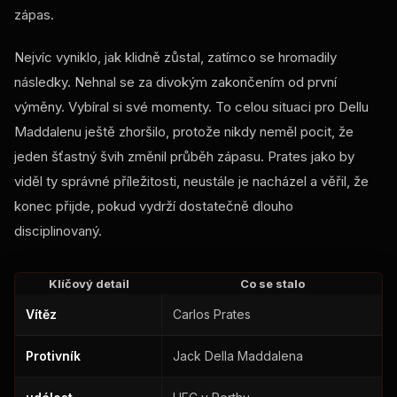
zápas.
Nejvíc vyniklo, jak klidně zůstal, zatímco se hromadily
následky. Nehnal se za divokým zakončením od první
výměny. Vybíral si své momenty. To celou situaci pro Dellu
Maddalenu ještě zhoršilo, protože nikdy neměl pocit, že
jeden šťastný švih změnil průběh zápasu. Prates jako by
viděl ty správné příležitosti, neustále je nacházel a věřil, že
konec přijde, pokud vydrží dostatečně dlouho
disciplinovaný.
Klíčový detail
Co se stalo
Vítěz
Carlos Prates
Protivník
Jack Della Maddalena