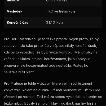
událost
UFC v Perthu
Výsledek
TKO ve třetím kole
Konečný čas
3:17 3. kola
Pro Dellu Maddalenu je to těžká prohra. Nejen proto, že byl
zastaven, ale také proto, že v zápase nikdy nenašel úsek,
kdy by to vypadalo, že by převzal kontrolu. Měl chvilky na
začátku a ukázal stejnou houževnatost, jakou obvykle
projevuje, ale houževnatost zde nestačila. Prates ho
neustále nutil platit.
Pro Pratese je tohle vítězství, které velmi rychle změní
konverzaci kolem bojovníka. Už měl momentum. Už mu lidé
věnovali pozornost. Teď má za sebou výsledek, o kterém se
těžko mluví. Bývalý šampion, hlavní událost, násilný finiš a