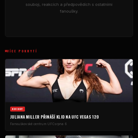
souboji, reakcích a předpovědích s ostatními
fanoušky.
VÍCE POKRYTÍ
NOVINKY
JULIANA MILLER PŘINÁŠÍ KLID NA UFC VEGAS 120
Fanouškovské centrum UFC
srpna 6