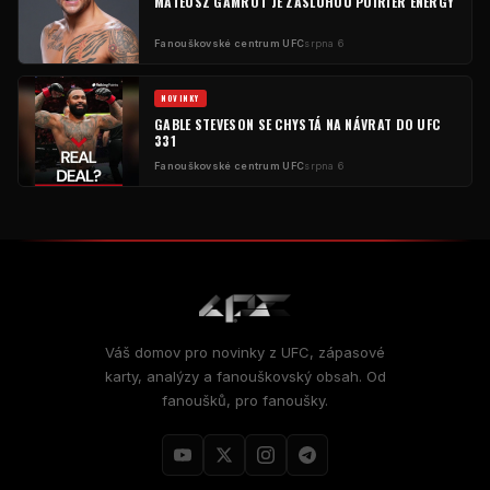
MATEUSZ GAMROT JE ZÁSLUHOU POIRIER ENERGY
Fanouškovské centrum UFC
srpna 6
NOVINKY
GABLE STEVESON SE CHYSTÁ NA NÁVRAT DO UFC
331
Fanouškovské centrum UFC
srpna 6
Váš domov pro novinky z UFC, zápasové
karty, analýzy a fanouškovský obsah. Od
fanoušků, pro fanoušky.