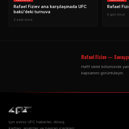
Rafael Fiziev ana karşılaşmada
UFC
Rafael Fiz
bakü'deki turnuva
5 gün önce
3 saat önce
Rafael Fiziev — Savaşçı
Hafif siklet bölümünde yarış
kapsamını görüntüleyin.
Için eviniz
UFC
haberler, dövüş
kartları, analizler ve hayran içerikleri