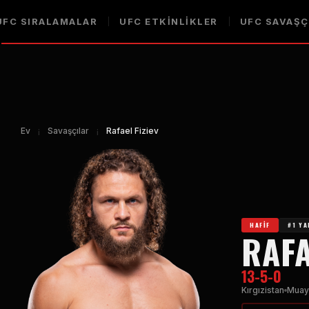
UFC
SIRALAMALAR
UFC
ETKINLIKLER
UFC
SAVAŞÇ
Ev
¡
Savaşçılar
¡
Rafael Fiziev
HAFIF
#1 Y
RAFA
13-5-0
Kırgızistan
Muay