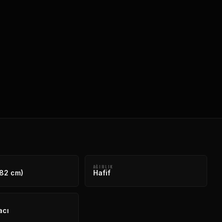
AĞIRLIK
182 cm)
Hafif
acı