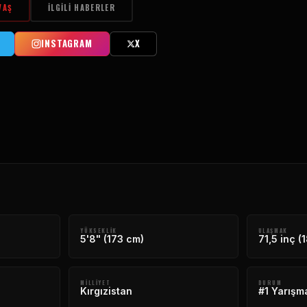
VAŞ
İLGILI HABERLER
INSTAGRAM
X
YÜKSEKLIK
ULAŞMAK
5'8" (173 cm)
71,5 inç (
MILLIYET
DURUM
Kırgızistan
#1 Yarışm