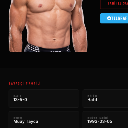
TARIHLE SA
TELGRAF
SAVAŞÇI PROFILI
KAYIT
BÖLÜM
13-5-0
Hafif
DURUŞ
DOĞUM TARIHI
Muay Tayca
1993-03-05