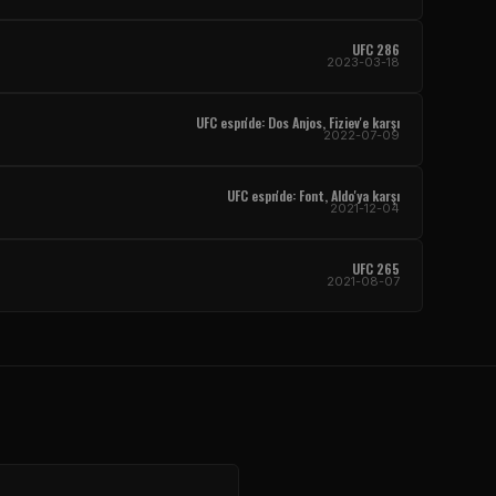
UFC
286
2023-03-18
UFC
espn'de: Dos Anjos, Fiziev'e karşı
2022-07-09
UFC
espn'de: Font, Aldo'ya karşı
2021-12-04
UFC
265
2021-08-07