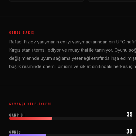
GENEL BAKIŞ
Rafael Fiziev yarışmanın en iyi yarışmacılarından biri
UFC
hafif
Kırgızistan'ı temsil ediyor ve muay thai ile tanınıyor. Oyunu so
değişimlerinde uyum sağlama yeteneği etrafında inşa edilmiştir
başlık resminde önemli bir isim ve sıklet sınıfındaki herkes iç
SAVAŞÇI NITELIKLERI
35
ÇARPICI
30
GÜREŞ