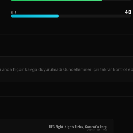
40
HIZ
 anda hiçbir kavga duyurulmadı Güncellemeler için tekrar kontrol ed
UFC Fight Night
: Fiziev, Gamrot'a karşı
2023-09-23