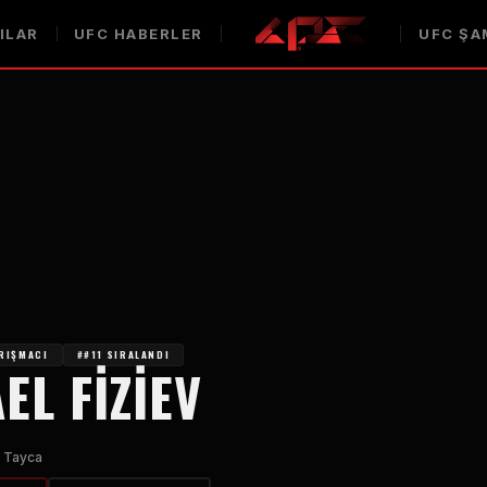
ILAR
UFC
HABERLER
UFC
ŞA
ARIŞMACI
##11 SIRALANDI
EL FIZIEV
 Tayca