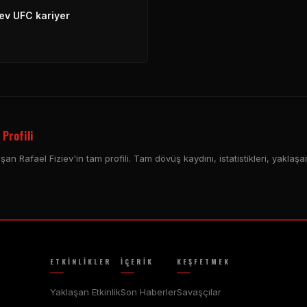
iev
UFC
kariyer
 Profili
an Rafael Fiziev'in tam profili. Tam dövüş kaydını, istatistikleri, yaklaşa
ETKINLIKLER
İÇERIK
KEŞFETMEK
Yaklaşan Etkinlik
Son Haberler
Savaşçılar