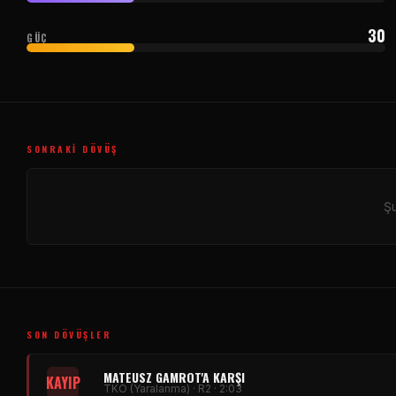
30
GÜÇ
SONRAKI DÖVÜŞ
Şu
SON DÖVÜŞLER
MATEUSZ GAMROT'A KARŞI
KAYIP
TKO (Yaralanma) · R2 · 2:03