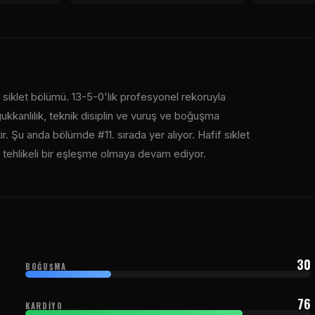
 siklet bölümü. 13-5-0'lık profesyonel rekoruyla
ğukkanlılık, teknik disiplin ve vuruş ve boğuşma
. Şu anda bölümde #11. sırada yer alıyor. Hafif sıklet
in tehlikeli bir eşleşme olmaya devam ediyor.
30
BOĞUŞMA
76
KARDIYO