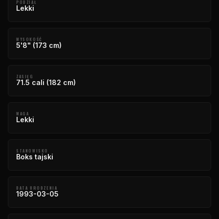
PODZIAŁ
Lekki
WYSOKOŚĆ
5'8" (173 cm)
ZASIĘG
71.5 cali (182 cm)
WAGA
Lekki
STANOWISKO
Boks tajski
DATA URODZENIA
1993-03-05