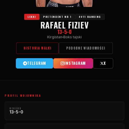
LEKKI
PRETENDENT NR 1
##11 RANKING
RAFAEL FIZIEV
13-5-0
Kirgistan
Boks tajski
HISTORIA WALKI
PODOBNE WIADOMOŚCI
TELEGRAM
INSTAGRAM
X
PROFIL WOJOWNIKA
REKORD
13-5-0