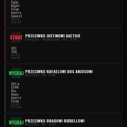
Fight
Night:
Fiziev
kontra
Gamrot
2023-
09-23
PRZECIWKO JUSTINOWI GAETHJE
STRAT
Decyzja - Większość · R3 · 5:00
UFC
286
2023-
03-18
PRZECIWKO RAFAELOWI DOS ANJOSOWI
WYGRAJ
KO/TKO · R5 · 0:18
UFC w
ESPN:
Dos
Anjos
kontra
Fiziev
2022-
07-09
PRZECIWKO BRADOWI RIDDELLOWI
WYGRAJ
KO/TKO · R3 · 2:20