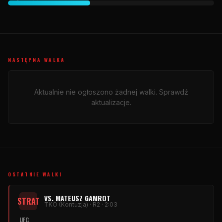
NASTĘPNA WALKA
Aktualnie nie ogłoszono żadnej walki. Sprawdź
aktualizacje.
OSTATNIE WALKI
VS. MATEUSZ GAMROT
STRAT
TKO (Kontuzja) · R2 · 2:03
UFC