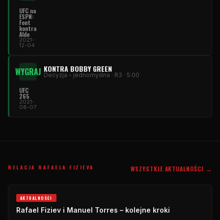
UFC na
ESPN:
Font
kontra
Aldo
2021-
12-04
KONTRA BOBBY GREEN
WYGRAJ
Decyzja - jednomyślna · R3 · 5:00
UFC
265
2021-
08-07
RELACJA RAFAELA FIZIEVA
WSZYSTKIE AKTUALNOŚCI →
AKTUALNOŚCI
Rafael Fiziev i Manuel Torres – kolejne kroki