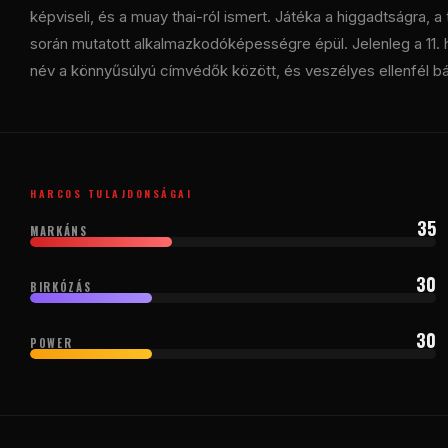
képviseli, és a muay thai-ról ismert. Játéka a higgadtságra, 
során mutatott alkalmazkodóképességre épül. Jelenleg a 11. hel
név a könnyűsúlyú címvédők között, és veszélyes ellenfél b
HARCOS TULAJDONSÁGAI
35
MARKÁNS
30
BIRKÓZÁS
30
POWER