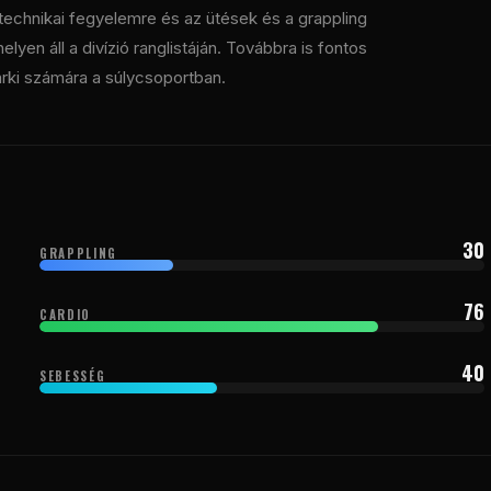
a technikai fegyelemre és az ütések és a grappling
yen áll a divízió ranglistáján. Továbbra is fontos
árki számára a súlycsoportban.
30
GRAPPLING
76
CARDIO
40
SEBESSÉG