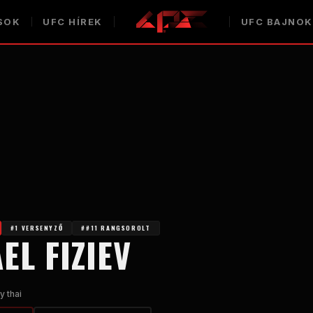
SOK
UFC HÍREK
UFC BAJNO
#1 VERSENYZŐ
##11 RANGSOROLT
EL FIZIEV
 thai