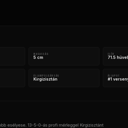
MAGASSÁG
ELÉR
5 cm
71.5 hüve
ÁLLAMPOLGÁRSÁG
ÁLLAPOT
Kirgizisztán
#1 versen
bb esélyese. 13-5-0-ás profi mérleggel Kirgizisztánt