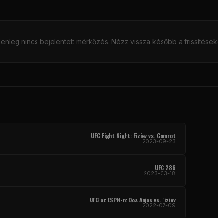
lenleg nincs bejelentett mérkőzés. Nézz vissza később a frissítéseké
UFC Fight Night: Fiziev vs. Gamrot
2023-09-23
UFC 286
2023-03-18
UFC az ESPN-n: Dos Anjos vs. Fiziev
2022-07-09