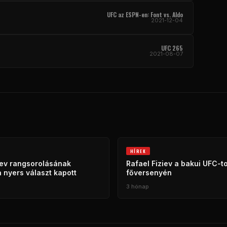
UFC az ESPN-en: Font vs. Aldo
2021-12-04
UFC 265
2021-08-07
HÍREK
iev rangsorolásának
Rafael Fiziev a bakui UFC-t
a nyers választ kapott
főversenyén
3 hónap