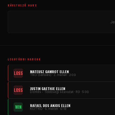
KÖVETKEZŐ HARC
Je
LEGUTÓBBI HARCOK
MATEUSZ GAMROT ELLEN
LOSS
TKO (Sérülés) · 2. menet · 2:03
JUSTIN GAETHJE ELLEN
LOSS
Döntés - Többségi szavazat · R3 · 5:00
RAFAEL DOS ANJOS ELLEN
WIN
KO/TKO · 5. menet · 0:18