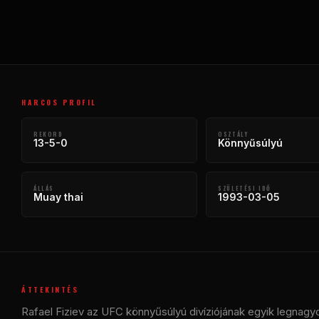
HARCOS PROFIL
REKORD
OSZTÁLY
13-5-0
Könnyűsúlyú
ÁLLÁS
SZÜLETÉSI IDŐ
Muay thai
1993-03-05
ÁTTEKINTÉS
Rafael Fiziev az UFC könnyűsúlyú divíziójának egyik legnagyo