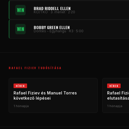
BRAD RIDDELL ELLEN
WIN
KO/TKO · 3. menet · 2:20
BOBBY GREEN ELLEN
WIN
Döntés - Egyhangú · R3 · 5:00
RAFAEL FIZIEV TUDÓSÍTÁSA
HÍREK
HÍREK
Rafael Fiziev és Manuel Torres
Rafael Fiz
következő lépései
elutasítás
1 hónapja
1 hónapja