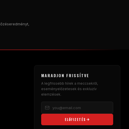
érkőzéseredményt,
MARADJON FRISSÍTVE
A legfrissebb hírek a meccsekről,
eseményelőzetesek és exkluzív
elemzések.
ELŐFIZETÉS