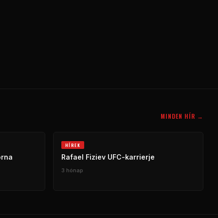
MINDEN HÍR →
HÍREK
orna
Rafael Fiziev UFC-karrierje
3 hónap