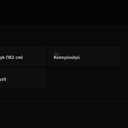
SÚLY
lyk (182 cm)
Könnyűsúlyú
yző