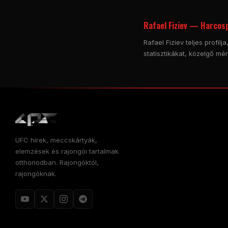
Rafael Fiziev — Harcosp
Rafael Fiziev teljes profi
statisztikákat, közelgő mé
UFC hírek, meccskártyák,
elemzések és rajongói tartalmak
otthonodban. Rajongóktól,
rajongóknak.