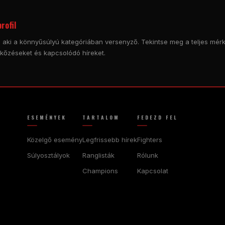
rofil
lja, aki a könnyűsúlyú kategóriában versenyző. Tekintse meg a teljes m
rkőzéseket és kapcsolódó híreket.
ESEMÉNYEK
TARTALOM
FEDEZD FEL
Közelgő esemény
Legfrissebb hírek
Fighters
Súlyosztályok
Ranglisták
Rólunk
Champions
Kapcsolat