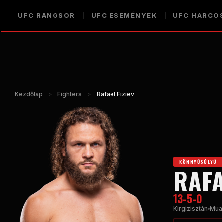
UFC RANGSOR
UFC ESEMÉNYEK
UFC HARCO
Kezdőlap
>
Fighters
>
Rafael Fiziev
KÖNNYŰSÚLYÚ
RAFA
13-5-0
Kirgizisztán
Muay