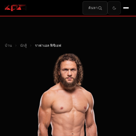
ค้นหา
บ้าน
›
นักสู้
›
ราฟาเอล ฟิซิเยฟ