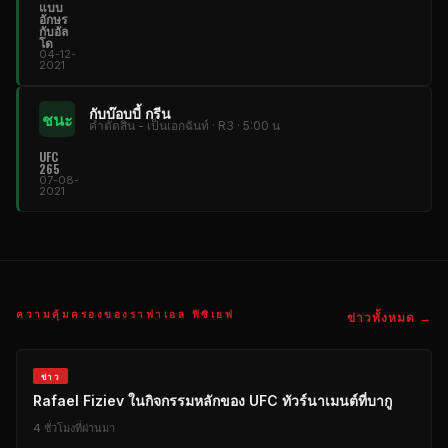
แบบ
อักษร
กับอัล
โด
04-12-
2021
กับบ๊อบบี้ กรีน
ชนะ
คําตัดสิน - เป็นเอกฉันท์ · R3 · 5:00 น
UFC
265
07-08-
2021
ความคุ้มครองของราฟาเอล ฟิซิเยฟ
ข่าวทั้งหมด →
ข่าว
Rafael Fiziev ในกิจกรรมหลักของ
UFC
ทัวร์นาเมนต์ที่บากู
4 ชั่วโมงที่ผ่านมา