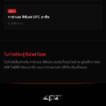
ข่าว
ราฟาเอล ฟิซิเยฟ
UFC
อาชีพ
5 วันที่ผ่านมา
โปรไฟล์นักสู้ Rafael Fiziev
โปรไฟล์เต็มสําหรับ ราฟาเอล ฟิซิเยฟ แข่งขันในรุ่นไลท์เวท ดูบันทึกการชก
สถิติ ไฟต์ที่กําลังจะมาถึง และการรายงานข่าวที่เกี่ยวข้องทั้งหมด