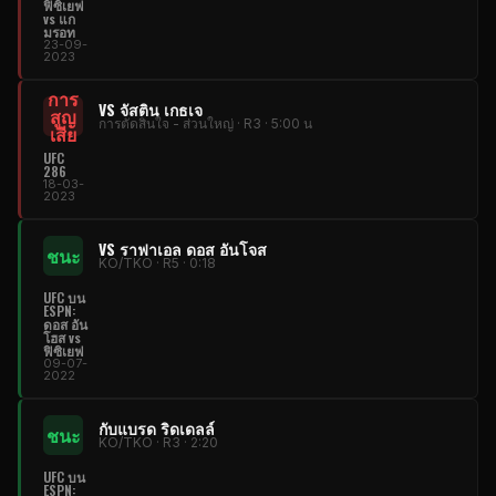
ฟิซิเยฟ
vs แก
มรอท
23-09-
2023
การ
VS จัสติน เกธเจ
สูญ
การตัดสินใจ - ส่วนใหญ่ · R3 · 5:00 น
เสีย
UFC
286
18-03-
2023
VS ราฟาเอล ดอส อันโจส
ชนะ
KO/TKO · R5 · 0:18
UFC
บน
ESPN:
ดอส อัน
โฮส vs
ฟิซิเยฟ
09-07-
2022
กับแบรด ริดเดลล์
ชนะ
KO/TKO · R3 · 2:20
UFC
บน
ESPN: