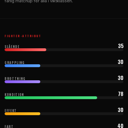
farlig matchup för alla i viktklassen.
FIGHTER-ATTRIBUT
35
SLÅENDE
30
GRAPPLING
30
BROTTNING
78
KONDITION
30
EFFEKT
40
FART