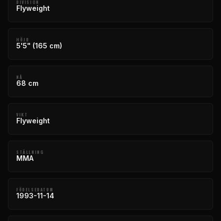
DIVISION
Flyweight
HÖJD
5'5" (165 cm)
NÅ
68 cm
VIKT
Flyweight
STÄLLNING
MMA
FÖDELSEDATUM
1993-11-14