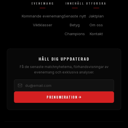
EVENEMANG
INNEHÅLL
UTFORSKA
Kommande evenemang
Senaste nytt
Jaktplan
Viktklasser
Betyg
Om oss
Champions
Kontakt
HÅLL DIG UPPDATERAD
Få de senaste matchnyheterna, förhandsvisningar av
evenemang och exklusiva analyser.
PRENUMERATION