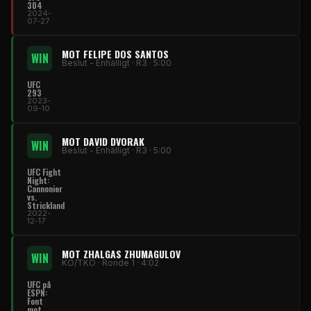
304
2024-
07-27
MOT FELIPE DOS SANTOS
WIN
Beslut - Enhälligt · R3 · 5:00
UFC
293
2023-
09-10
MOT DAVID DVORAK
WIN
Beslut - Enhälligt · R3 · 5:00
UFC Fight
Night:
Cannonier
vs.
Strickland
2022-
12-17
MOT ZHALGAS ZHUMAGULOV
WIN
KO/TKO · Ronde 1 · 4:02
UFC på
ESPN:
Font
mot