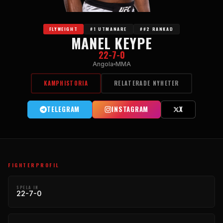
FLYWEIGHT
#1 UTMANARE
##2 RANKAD
MANEL KEYPE
22-7-0
Angola
MMA
KAMPHISTORIA
RELATERADE NYHETER
TELEGRAM
INSTAGRAM
X
FIGHTERPROFIL
SPELA IN
22-7-0