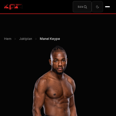
Sök
Hem
>
Jaktplan
>
Manel Keype