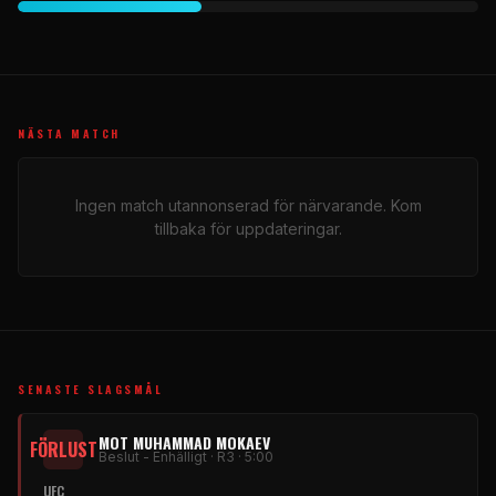
NÄSTA MATCH
Ingen match utannonserad för närvarande. Kom
tillbaka för uppdateringar.
SENASTE SLAGSMÅL
MOT MUHAMMAD MOKAEV
FÖRLUST
Beslut - Enhälligt · R3 · 5:00
UFC