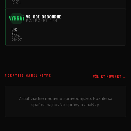
12-04
VS. ODE' OSBOURNE
VYHRAŤ
KO/TKO · R1 · 4:44
UFC
265
2021-
08-07
POKRYTIE MANEL KEYPE
VŠETKY NOVINKY →
Zatiaľ žiadne nedávne spravodajstvo. Pozrite sa
späť na najnovšie správy a analýzy.