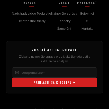
UDALOSTI
OBSAH
PRESKÚMAŤ
Nadchádzajúce Podujatie
Najnovšie správy
Bojovníci
Hmotnostné triedy
Rebríčky
O
Šampióni
Kontakt
ZOSTAŤ AKTUALIZOVANÉ
Získajte najnovšie správy o boji, ukážky udalostí a
exkluzívne analýzy.
PRIHLÁSIŤ SA K ODBERU