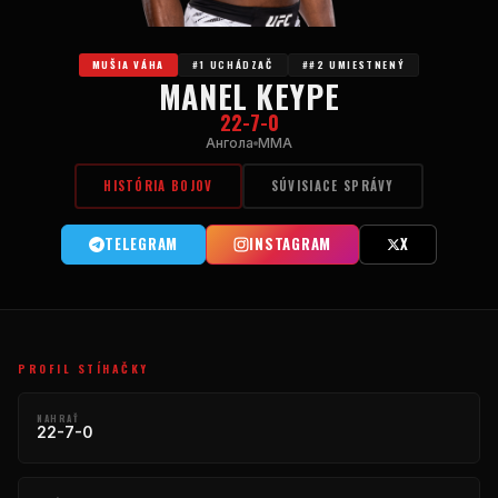
MUŠIA VÁHA
#1 UCHÁDZAČ
##2 UMIESTNENÝ
MANEL KEYPE
22-7-0
Ангола
MMA
HISTÓRIA BOJOV
SÚVISIACE SPRÁVY
TELEGRAM
INSTAGRAM
X
PROFIL STÍHAČKY
NAHRAŤ
22-7-0