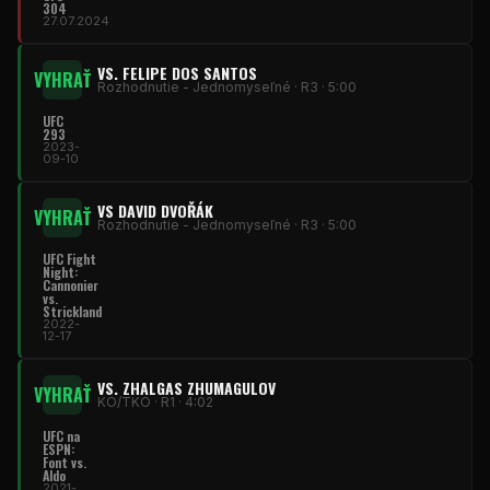
304
27.07.2024
VS. FELIPE DOS SANTOS
VYHRAŤ
Rozhodnutie - Jednomyseľné · R3 · 5:00
UFC
293
2023-
09-10
VS DAVID DVOŘÁK
VYHRAŤ
Rozhodnutie - Jednomyseľné · R3 · 5:00
UFC Fight
Night
:
Cannonier
vs.
Strickland
2022-
12-17
VS. ZHALGAS ZHUMAGULOV
VYHRAŤ
KO/TKO · R1 · 4:02
UFC
na
ESPN:
Font vs.
Aldo
2021-