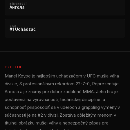
NÁRODNOSŤ
Ангола
STAV
#1 Uchádzač
PREHĽAD
Manel Keype je najlepším uchádzačom v
UFC
mušia váha
divízie, S profesionálnym rekordom 22-7-0, Reprezentuje
Ангола a je známy pre dobre zaoblené MMA. Jeho hra je
postavená na vyrovnanosti, technickej disciplíne, a
schopnosť prispôsobiť sa v úderoch a grappling výmeny.v
súčasnosti je na #2 v divízii.Zostáva dôležitým menom v
titulnej obrázku mušej váhy a nebezpečný zápas pre