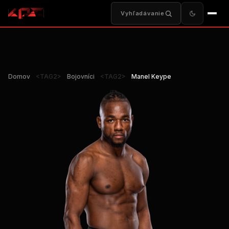
Vyhľadávanie
Domov
<TAG2>
Bojovníci
<TAG2>
Manel Keype