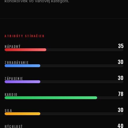
kohokoľvek vo váhovej kategórii.
ATRIBÚTY STÍHAČIEK
35
NÁPADNÝ
30
ZHRABÁVANIE
30
ZÁPASENIE
78
KARDIO
30
SILA
40
RÝCHLOSŤ