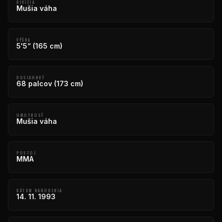
DIVÍZIA
Mušia váha
VÝŠKA
5'5“ (165 cm)
DOSIAHNUŤ
68 palcov (173 cm)
HMOTNOSŤ
Mušia váha
POSTOJ
MMA
DÁTUM NARODENIA
14. 11. 1993