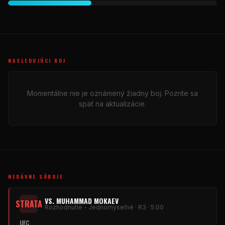
NASLEDUJÚCI BOJ
Momentálne nie je oznámený žiadny boj. Pozrite sa
späť na aktualizácie.
NEDÁVNE SÚBOJE
VS. MUHAMMAD MOKAEV
STRATA
Rozhodnutie - Jednomyseľné · R3 · 5:00
UFC