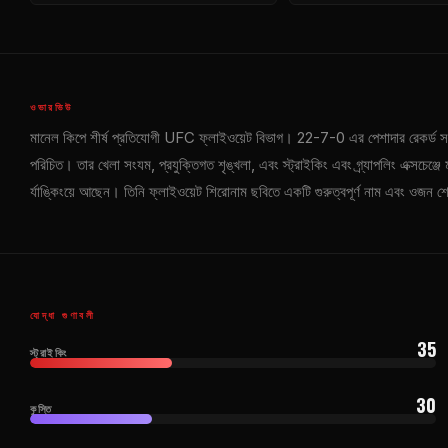
ওভারভিউ
মানেল কিপে শীর্ষ প্রতিযোগী
UFC
ফ্লাইওয়েট বিভাগ। 22-7-0 এর পেশাদার রেকর্ড স
পরিচিত। তার খেলা সংযম, প্রযুক্তিগত শৃঙ্খলা, এবং স্ট্রাইকিং এবং গ্র্যাপলিং এক্সচেঞ্জে
র্যাঙ্কিংয়ে আছেন। তিনি ফ্লাইওয়েট শিরোনাম ছবিতে একটি গুরুত্বপূর্ণ নাম এবং ওজন 
যোদ্ধা গুণাবলী
35
স্ট্রাইকিং
30
কুস্তি