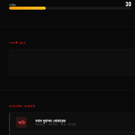
30
শক্তি
পরবর্তী যুদ্ধ
সাম্প্রতিক মারামারি
বনাম মুহাম্মদ মোকায়েভ
ক্ষতি
সিদ্ধান্ত - সর্বসম্মত · R3 · 5:00