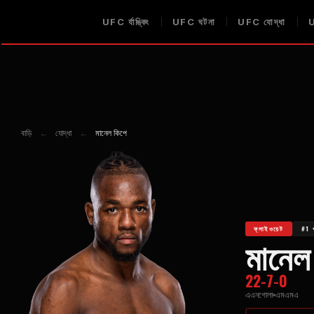
UFC
র্যাঙ্কিং
UFC
ঘটনা
UFC
যোদ্ধা
বাড়ি
←
যোদ্ধা
←
মানেল কিপে
ফ্লাইওয়েট
#1 প
মানেল
22-7-0
এএনগোলা
এমএমএ