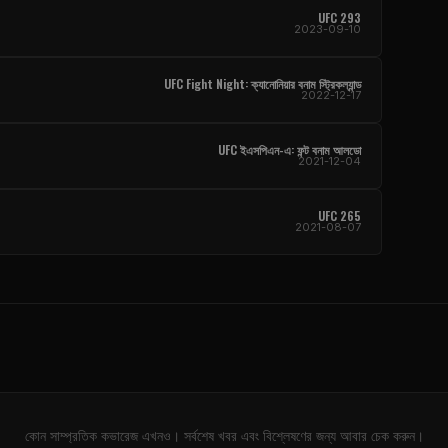
UFC
293
2023-09-10
UFC Fight Night
: ক্যানোনিয়ার বনাম স্ট্রিকল্যান্ড
2022-12-17
UFC
ইএসপিএন-এ: ফন্ট বনাম আলডো
2021-12-04
UFC
265
2021-08-07
কোন সাম্প্রতিক কভারেজ এখনও। সর্বশেষ খবর এবং বিশ্লেষণের জন্য আবার চেক করুন।