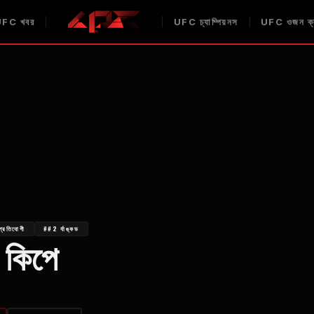
UFC
খবর
UFC
চ্যাম্পিয়নস
UFC
ওজন ক্
্রতিযোগী
##2 র্যাঙ্কড
 কিপে