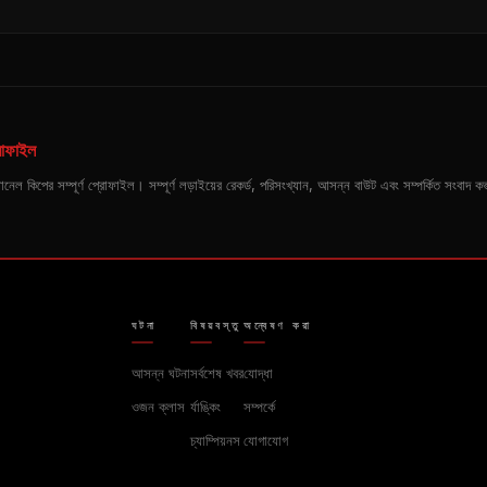
োফাইল
 ম্যানেল কিপের সম্পূর্ণ প্রোফাইল। সম্পূর্ণ লড়াইয়ের রেকর্ড, পরিসংখ্যান, আসন্ন বাউট এবং সম্পর্কিত সংবাদ
ঘটনা
বিষয়বস্তু
অন্বেষণ করা
আসন্ন ঘটনা
সর্বশেষ খবর
যোদ্ধা
ওজন ক্লাস
র্যাঙ্কিং
সম্পর্কে
চ্যাম্পিয়নস
যোগাযোগ