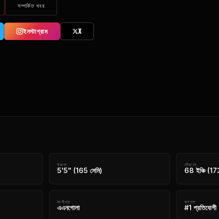
সম্পর্কিত খবর
ইনস্টাগ্রাম
X
উচ্চতা
পৌঁছানো
5'5" (165 সেমি)
68 ইঞ্চি (17
জাতীয়তা
অবস্থা
এএনগোলা
#1 প্রতিযোগী