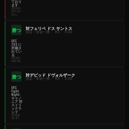
ており
ます
2024-
07-27
さん
対フェリペ ドス サントス
勝つ
決定 - 全会一致 ・ R3 ・ 5:00
UFC
293 に
所蔵さ
れてい
る
2023-
09-10
対デビッド ドヴォルザーク
勝つ
決定 - 全会一致 ・ R3 ・ 5:00
UFC
Fight
Night
:
キャノ
ニア 対
ストリ
ックラ
ンド
2022-
12-17