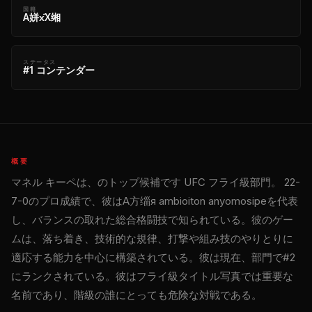
国籍
А姘х̄Х缃
ステータス
#1 コンテンダー
概要
マネル キーペは、のトップ候補です
UFC
フライ級部門。 22-
7-0のプロ成績で、彼はА方缁я ambioiton anyomosipeを代表
し、バランスの取れた総合格闘技で知られている。彼のゲー
ムは、落ち着き、技術的な規律、打撃や組み技のやりとりに
適応する能力を中心に構築されている。彼は現在、部門で#2
にランクされている。彼はフライ級タイトル写真では重要な
名前であり、階級の誰にとっても危険な対戦である。