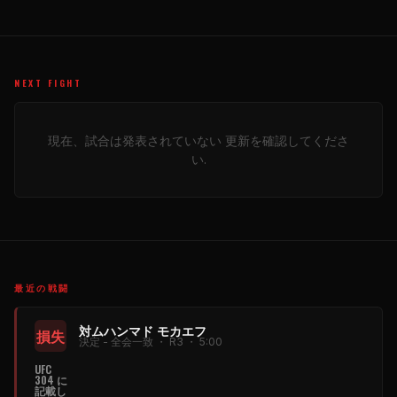
NEXT FIGHT
現在、試合は発表されていない 更新を確認してくださ
い.
最近の戦闘
対ムハンマド モカエフ
損失
決定 - 全会一致 ・ R3 ・ 5:00
UFC
304 に
記載し