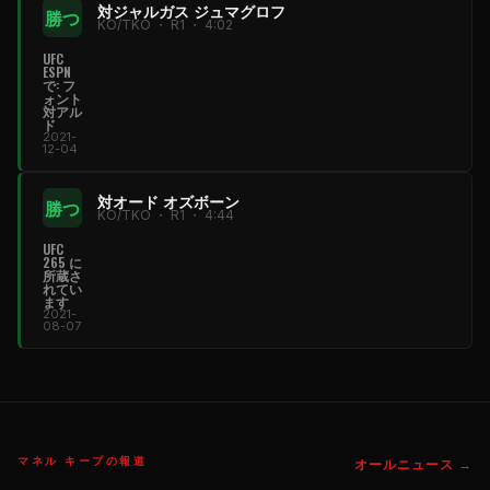
対ジャルガス ジュマグロフ
勝つ
KO/TKO ・ R1 ・ 4:02
UFC
ESPN
で: フ
ォント
対アル
ド
2021-
12-04
対オード オズボーン
勝つ
KO/TKO ・ R1 ・ 4:44
UFC
265 に
所蔵さ
れてい
ます
2021-
08-07
マネル キープの報道
オールニュース →