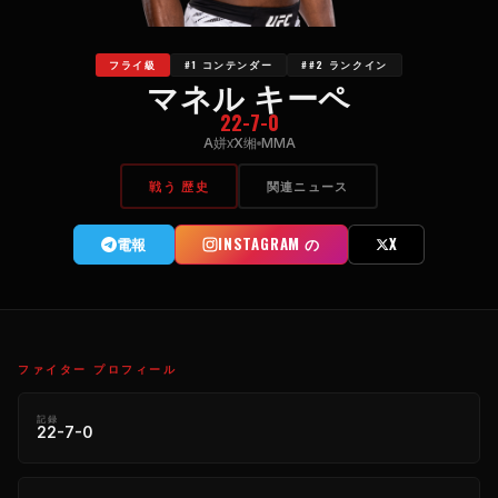
フライ級
#1 コンテンダー
##2 ランクイン
マネル キーペ
22-7-0
А姘х̄Х缃
MMA
戦う 歴史
関連ニュース
電報
INSTAGRAM の
X
ファイター プロフィール
記録
22-7-0