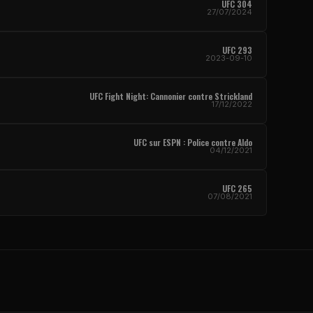
UFC
304
27/07/2024
UFC
293
2023-09-10
UFC Fight Night
: Cannonier contre Strickland
17/12/2022
UFC
sur ESPN : Police contre Aldo
04/12/2021
UFC
265
07/08/2021