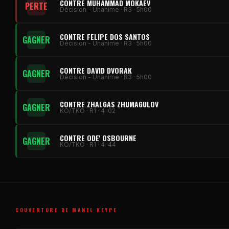
CONTRE MUHAMMAD MOKAEV
PERTE
Décision - Unanime · R3 · 5h00
CONTRE FELIPE DOS SANTOS
GAGNER
Décision - Unanime · R3 · 5h00
CONTRE DAVID DVORAK
GAGNER
Décision - Unanime · R3 · 5h00
CONTRE ZHALGAS ZHUMAGULOV
GAGNER
KO/TKO · R1 · 4 :02
CONTRE ODE' OSBOURNE
GAGNER
KO/TKO · R1 · 4 :44
COUVERTURE DE MANEL KEYPE