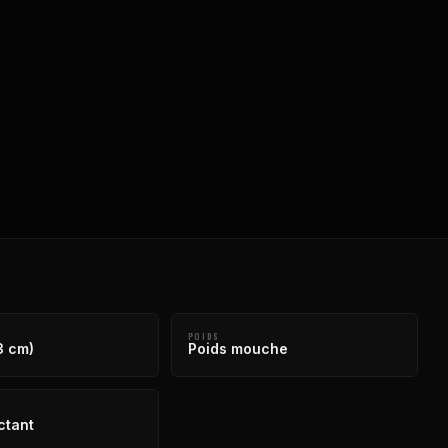
POIDS
3 cm)
Poids mouche
ctant