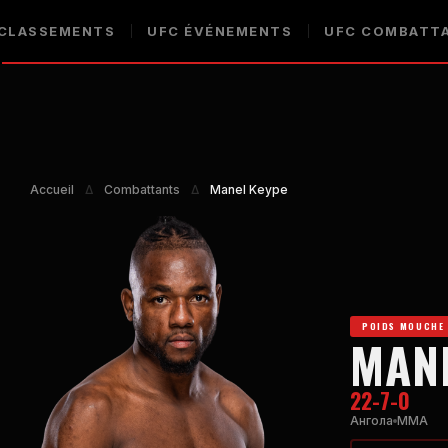
CLASSEMENTS
UFC
ÉVÉNEMENTS
UFC
COMBATT
Accueil
Δ
Combattants
Δ
Manel Keype
POIDS MOUCHE
MAN
22-7-0
Ангола
MMA