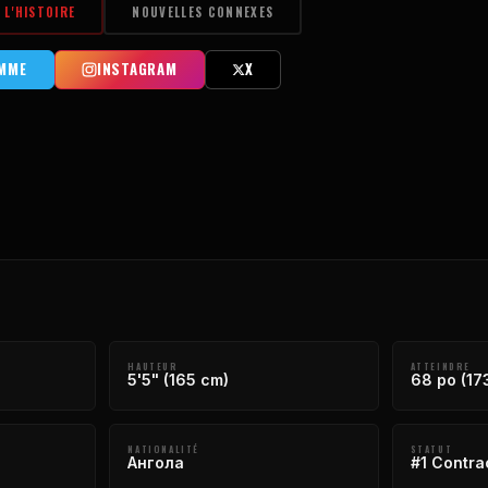
L'HISTOIRE
NOUVELLES CONNEXES
MME
INSTAGRAM
X
HAUTEUR
ATTEINDRE
5'5" (165 cm)
68 po (17
NATIONALITÉ
STATUT
Ангола
#1 Contra