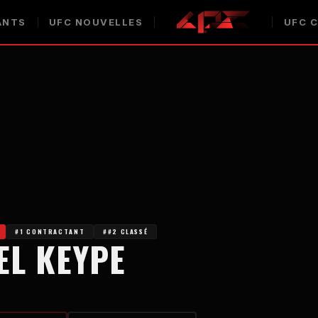
ANTS
UFC
NOUVELLES
UFC
C
#1 CONTRACTANT
##2 CLASSÉ
EL KEYPE