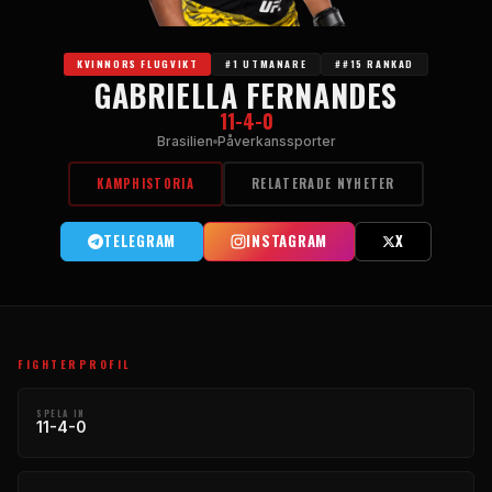
KVINNORS FLUGVIKT
#1 UTMANARE
##15 RANKAD
GABRIELLA FERNANDES
11-4-0
Brasilien
Påverkanssporter
KAMPHISTORIA
RELATERADE NYHETER
TELEGRAM
INSTAGRAM
X
FIGHTERPROFIL
SPELA IN
11-4-0