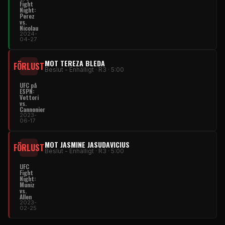
Fight
Night:
Perez
vs.
Nicolau
2024-
04-27
MOT TEREZA BLEDA
FÖRLUST
Beslut - Enhälligt · R3 · 5:00
UFC på
ESPN:
Vettori
vs.
Cannonier
2023-
06-17
MOT JASMINE JASUDAVICIUS
FÖRLUST
Beslut - Enhälligt · R3 · 5:00
UFC
Fight
Night:
Muniz
vs.
Allen
2023-
02-25