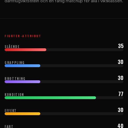
damflugviktstiteln och en farlig matchup för alla i viktklassen.
FIGHTER-ATTRIBUT
35
SLÅENDE
30
GRAPPLING
30
BROTTNING
77
KONDITION
30
EFFEKT
40
FART