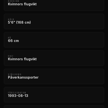
DIVISION
Kvinnors flugvikt
HÖJD
5'6" (168 cm)
NÅ
66 cm
VIKT
Kvinnors flugvikt
STÄLLNING
Påverkanssporter
FÖDELSEDATUM
1993-08-13