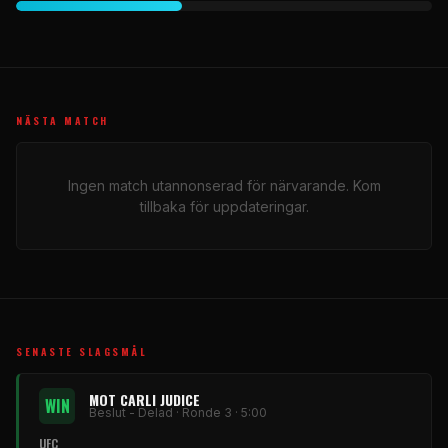
NÄSTA MATCH
Ingen match utannonserad för närvarande. Kom
tillbaka för uppdateringar.
SENASTE SLAGSMÅL
MOT CARLI JUDICE
WIN
Beslut - Delad · Ronde 3 · 5:00
UFC