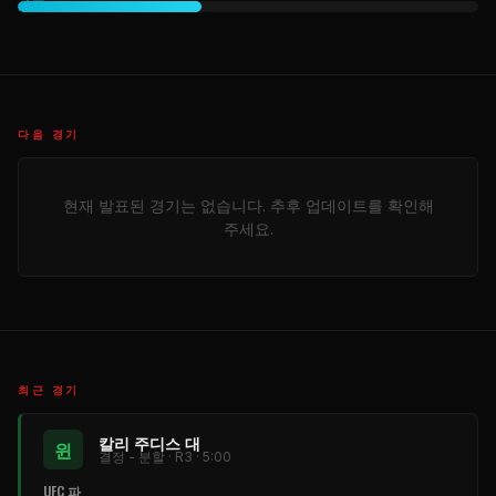
다음 경기
현재 발표된 경기는 없습니다. 추후 업데이트를 확인해
주세요.
최근 경기
칼리 주디스 대
윈
결정 - 분할 · R3 · 5:00
UFC 파