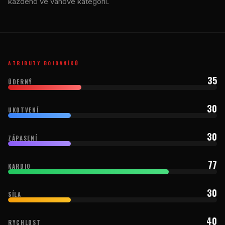
každého ve váhové kategorii.
ATRIBUTY BOJOVNÍKŮ
35
ÚDERNÝ
30
UKOTVENÍ
30
ZÁPASENÍ
77
KARDIO
30
SÍLA
40
RYCHLOST