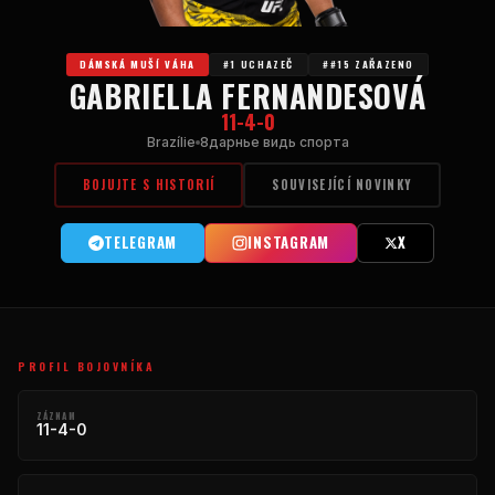
DÁMSKÁ MUŠÍ VÁHA
#1 UCHAZEČ
##15 ZAŘAZENO
GABRIELLA FERNANDESOVÁ
11-4-0
Brazílie
8дарнье видь спорта
BOJUJTE S HISTORIÍ
SOUVISEJÍCÍ NOVINKY
TELEGRAM
INSTAGRAM
X
PROFIL BOJOVNÍKA
ZÁZNAM
11-4-0