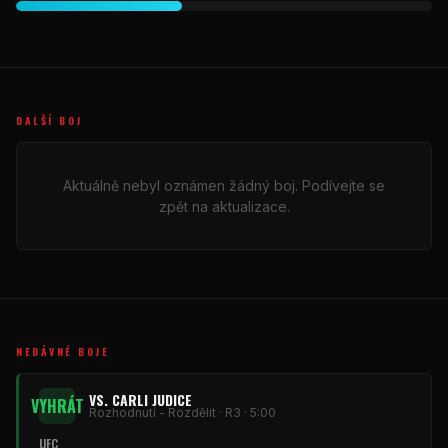
DALŠÍ BOJ
Aktuálně nebyl oznámen žádný boj. Podívejte se
zpět na aktualizace.
NEDÁVNÉ BOJE
VS. CARLI JUDICE
VYHRÁT
Rozhodnutí - Rozdělit · R3 · 5:00
UFC