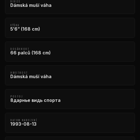
DIVIZE
Dámská muší váha
VÝŠKA
5'6“ (168 cm)
DOSÁHNOUT
66 palců (168 cm)
HMOTNOST
Dámská muší váha
POSTOJ
8дарнье видь спорта
DATUM NAROZENÍ
1993-08-13