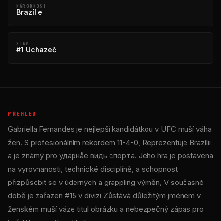
NÁRODNOST
Brazílie
STAV
#1 Uchazeč
PŘEHLED
Gabriella Fernandes je nejlepší kandidátkou v
UFC
muší váha
žen. S profesionálním rekordem 11-4-0, Reprezentuje Brazílii
a je známý pro ударнåе видь спорта. Jeho hra je postavena
na vyrovnanosti, technické disciplíně, a schopnost
přizpůsobit se v úderných a grappling výměn, V současné
době je zařazen #15 v divizi Zůstává důležitým jménem v
ženském muší váze titul obrázku a nebezpečný zápas pro