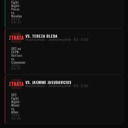
Fight
Night
:
Perez
vs.
Nicolau
2024-
04-27
VS. TEREZA BLEDA
ZTRÁTA
Rozhodnutí - Jednomyslné · R3 · 5:00
UFC
na
ESPN:
Vettori
vs.
Cannonier
2023-
06-17
VS. JASMINE JASUDAVICIUS
ZTRÁTA
Rozhodnutí - Jednomyslné · R3 · 5:00
UFC
Fight
Night
:
Muniz
vs.
Allen
2023-
02-25