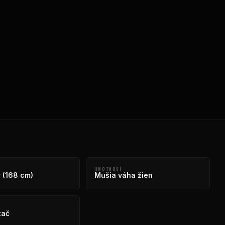
HMOTNOSŤ
 (168 cm)
Mušia váha žien
zač