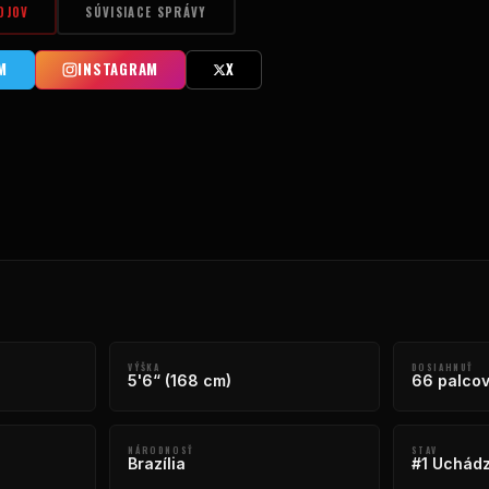
OJOV
SÚVISIACE SPRÁVY
M
INSTAGRAM
X
VÝŠKA
DOSIAHNUŤ
5'6“ (168 cm)
66 palcov
NÁRODNOSŤ
STAV
Brazília
#1 Uchád