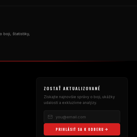
oji, štatistiky,
ZOSTAŤ AKTUALIZOVANÉ
Získajte najnovšie správy o boji, ukážky
udalostí a exkluzívne analýzy.
PRIHLÁSIŤ SA K ODBERU