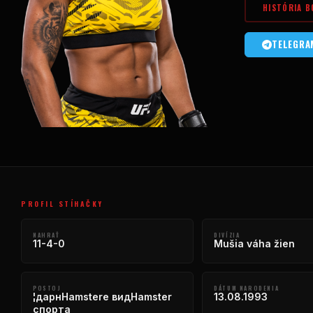
HISTÓRIA B
TELEGRA
PROFIL STÍHAČKY
NAHRAŤ
DIVÍZIA
11-4-0
Mušia váha žien
POSTOJ
DÁTUM NARODENIA
¦дарнHamsterе видHamster
13.08.1993
спорта