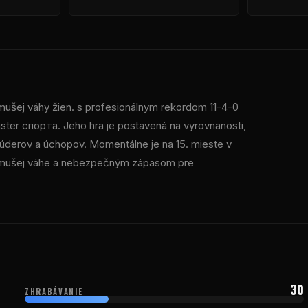
 mušej váhy žien. s profesionálnym rekordom 11-4-0
ter спорта. Jeho hra je postavená na vyrovnanosti,
e úderov a úchopov. Momentálne je na 15. mieste v
 v mušej váhe a nebezpečným zápasom pre
30
ZHRABÁVANIE