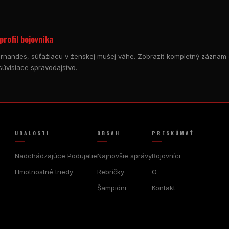
profil bojovníka
Fernandes, súťažiacu v ženskej mušej váhe. Zobraziť kompletný záznam o b
úvisiace spravodajstvo.
UDALOSTI
OBSAH
PRESKÚMAŤ
Nadchádzajúce Podujatie
Najnovšie správy
Bojovníci
Hmotnostné triedy
Rebríčky
O
Šampióni
Kontakt