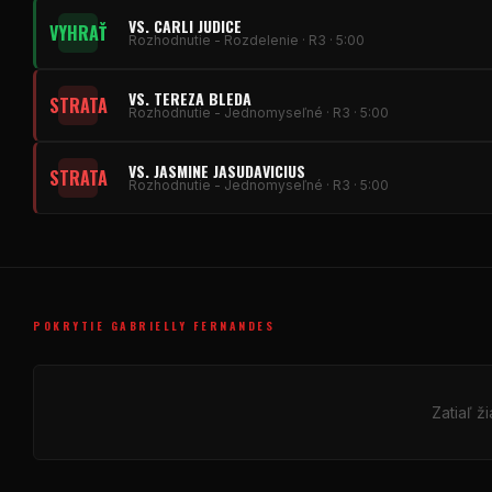
VS. CARLI JUDICE
VYHRAŤ
Rozhodnutie - Rozdelenie · R3 · 5:00
VS. TEREZA BLEDA
STRATA
Rozhodnutie - Jednomyseľné · R3 · 5:00
VS. JASMINE JASUDAVICIUS
STRATA
Rozhodnutie - Jednomyseľné · R3 · 5:00
POKRYTIE GABRIELLY FERNANDES
Zatiaľ ž