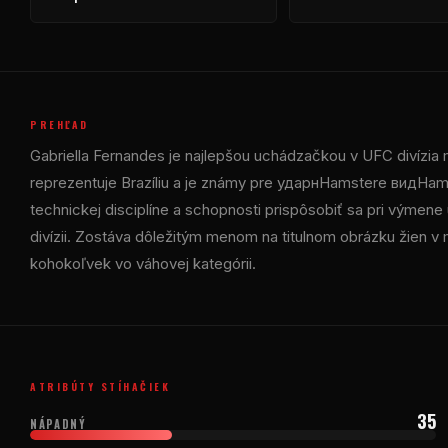
PREHĽAD
Gabriella Fernandes je najlepšou uchádzačkou v
UFC
divízia
reprezentuje Brazíliu a je známy pre ударнHamsterе видHams
technickej disciplíne a schopnosti prispôsobiť sa pri výmen
divízii. Zostáva dôležitým menom na titulnom obrázku žien
kohokoľvek vo váhovej kategórii.
ATRIBÚTY STÍHAČIEK
35
NÁPADNÝ