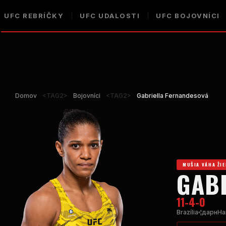
UFC
REBRÍČKY
UFC
UDALOSTI
UFC
BOJOVNÍCI
Domov
<TAG2>
Bojovníci
<TAG2>
Gabriella Fernandesová
MUŠIA VÁHA ŽI
GAB
11-4-0
Brazília
¦дарнHa