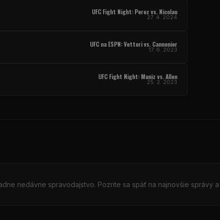
UFC Fight Night
: Perez vs. Nicolau
27. 4. 2024
UFC
na ESPN: Vettori vs. Cannonier
17. 6. 2023
UFC Fight Night
: Muniz vs. Allen
25. 2. 2023
iadne nedávne spravodajstvo. Pozrite sa späť na najnovšie správy a