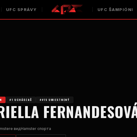
UFC
SPRÁVY
UFC
ŠAMPIÓNI
EN
#1 UCHÁDZAČ
##15 UMIESTNENÝ
RIELLA FERNANDESOV
msterе видHamster спорта