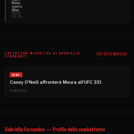
Muniz
contro
Allen
2023-
02-25
COPERTURA MEDIATICA DI GABRIELLA
TUTTE LE NOTIZIE
FERNANDES
→
NEWS
Casey O'Neill affronterà Moura all'UFC 331.
4 giorni fa
Gabriella Fernandes — Profilo della combattente