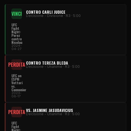
CONTRO CARLI JUDICE
VINCI
Decisione - Divisione · R3 · 5:00
UFC
Fight
Night:
Perez
contro
Nicolau
2024-
04-27
CONTRO TEREZA BLEDA
PERDITA
Decisione - Unanime · R3 · 5:00
UFC on
ESPN:
Vettori
vs.
Cannonier
2023-
06-17
VS. JASMINE JASUDAVICIUS
PERDITA
Decisione - Unanime · R3 · 5:00
UFC
Fight
Night: