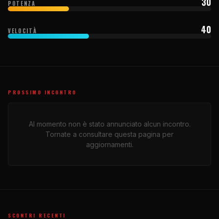
30
POTENZA
40
VELOCITÀ
PROSSIMO INCONTRO
Al momento non è stato annunciato alcun incontro.
Tornate a consultare questa pagina per
aggiornamenti.
SCONTRI RECENTI