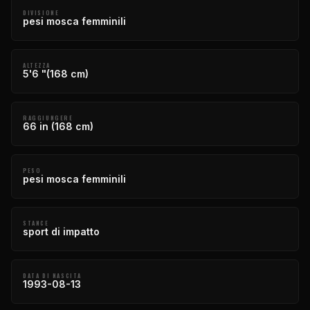
DIVISIONE
pesi mosca femminili
ALTEZZA
5'6 "(168 cm)
RAGGIUNGERE
66 in (168 cm)
PESO
pesi mosca femminili
STANCE
sport di impatto
DATA DI NASCITA
1993-08-13