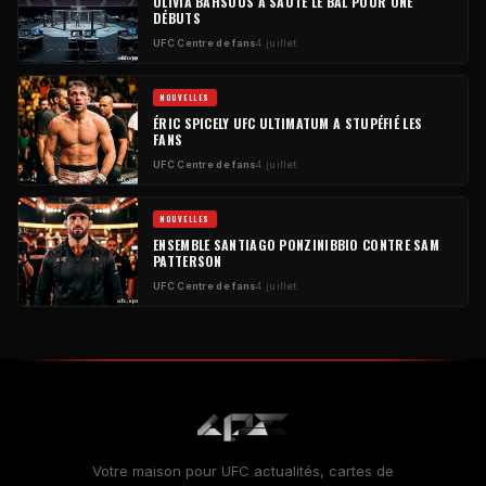
OLIVIA BAHSOUS A SAUTÉ LE BAL POUR ONE
DÉBUTS
UFC
Centre de fans
4 juillet
NOUVELLES
ÉRIC SPICELY
UFC
ULTIMATUM A STUPÉFIÉ LES
FANS
UFC
Centre de fans
4 juillet
NOUVELLES
ENSEMBLE SANTIAGO PONZINIBBIO CONTRE SAM
PATTERSON
UFC
Centre de fans
4 juillet
Votre maison pour
UFC
actualités, cartes de