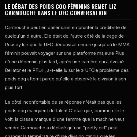
LE DÉBAT DES POIDS COQ FÉMININS REMET LIZ
CARMOUCHE DANS LE
UFC
CONVERSATION
Carmouche peut en parler sans emprunter la crédibilité de
quelqu'un d'autre. Elle était de l'autre côté de la cage de
Rousey lorsque le
UFC
découvrait encore jusqu'où le MMA
féminin pouvait voyager sur une plateforme majeure Plus
d'une décennie plus tard, après une carrière qui a évolué
Bellator
et le
PFL
« , a-t-elle lu sur le »
UFC
le problème des
poids coq atterrit parce qu'elle a observé la division à son
plus fort.
Le côté inconfortable de sa réponse n'était pas que les
poids coq manquent de talent C'était que, comme elle le
voit, la classe manque d'une femme que la machine veut
vendre Carmouche a déclaré qu'une “pretty girl” peut
changer la température d'une division, tandis que les