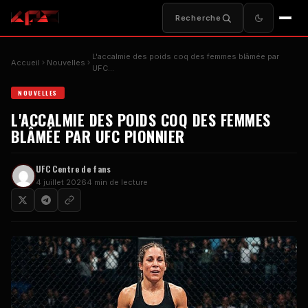
Recherche
L'accalmie des poids coq des femmes blâmée par
Accueil
Nouvelles
UFC
...
NOUVELLES
L'ACCALMIE DES POIDS COQ DES FEMMES
BLÂMÉE PAR
UFC
PIONNIER
UFC
Centre de fans
4 juillet 2026
4 min de lecture