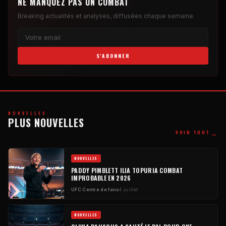
NE MANQUEZ PAS UN COMBAT
Breaking
actualités et analyses, diffusées chaque semaine.
S'ABONNER
NOUVELLES
PLUS NOUVELLES
→
VOIR TOUT
NOUVELLES
PADDY PIMBLETT ILIA TOPURIA COMBAT
IMPROBABLE EN 2026
UFC
Centre de fans
4 juillet
NOUVELLES