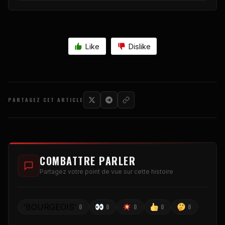
Like
Dislike
PARTAGEZ CET ARTICLE
COMBATTRE PARLER
Partagez votre point de vue sur cette histoire
'BOURGEOIS'
0
0
0
0
0