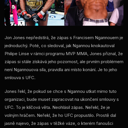
Jon Jones nepředstírá, že zápas s Francisem Ngannouem je
jednoduchý. Poté, co sledoval, jak Ngannou knokautoval
Philipe Linse v rámci programu MVP MMA, Jones přiznal, že
zápas si stále získává jeho pozornost, ale prvním problémem
není Ngannouova síla, pravidla ani místo konání. Je to jeho
smlouva s UFC.
Jones řekl, že pokud se chce s Ngannou utkat mimo tuto
organizaci, bude muset zapracovat na ukončení smlouvy s
UFC. To je klíčová věta. Neohlásil zápas. Neřekl, že je
volným hráčem. Neřekl, že ho UFC propustilo. Prostě dal
jasně najevo, že zápas v těžké váze, o kterém fanoušci