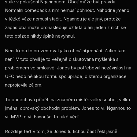
stále v pokušení Ngannouem. Obojí může být pravda.
Normální comeback s ním nemusí pohnout. Náhodné jméno
v těžké váze nemusí stačit. Ngannou je ale jiný, protože
zápas oba muže pronásleduje už léta a ani jeden z nich se
této otázce nikdy úplně nevyhnul.
Není třeba to prezentovat jako oficiální jednání. Zatím tam
není. V tuto chvíli je to veřejně diskutovaná myšlenka s
problémem ve smlouvě. Jones by potřeboval nezávislost na
UFC nebo nějakou formu spolupráce, o kterou organizace
neprojevila zájem.
To ponechává příběh na známém místě: velký souboj, velká
jména, obrovský obchodní problém. Jones to ví. Ngannou to
ví. MVP to ví. Fanoušci to také vědí.
Rozdíl je teď v tom, že Jones tu tichou část řekl jasně.