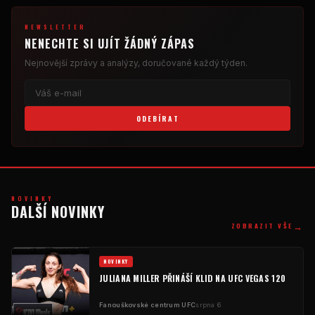
NEWSLETTER
NENECHTE SI UJÍT ŽÁDNÝ ZÁPAS
Nejnovější zprávy a analýzy, doručované každý týden.
ODEBÍRAT
NOVINKY
DALŠÍ NOVINKY
→
ZOBRAZIT VŠE
NOVINKY
JULIANA MILLER PŘINÁŠÍ KLID NA UFC VEGAS 120
Fanouškovské centrum UFC
srpna 6