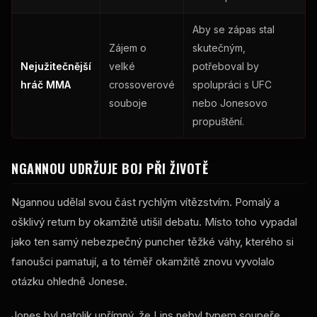
Aby se zápas stal
Zájem o
skutečným,
Nejužitečnější
velké
potřeboval by
hráč MMA
crossoverové
spolupráci s UFC
souboje
nebo Jonesovo
propuštění.
NGANNOU UDRŽUJE BOJ PŘI ŽIVOTĚ
Ngannou udělal svou část rychlým vítězstvím. Pomalý a
ošklivý return by okamžitě utišil debatu. Místo toho vypadal
jako ten samý nebezpečný puncher těžké váhy, kterého si
fanoušci pamatují, a to téměř okamžitě znovu vyvolalo
otázku ohledně Jonese.
Jones byl natolik upřímný, že Lins nebyl typem soupeře,