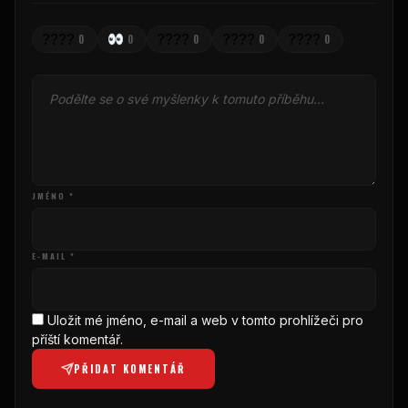
????
????
????
????
0
0
0
0
0
JMÉNO *
E-MAIL *
Uložit mé jméno, e-mail a web v tomto prohlížeči pro
příští komentář.
PŘIDAT KOMENTÁŘ