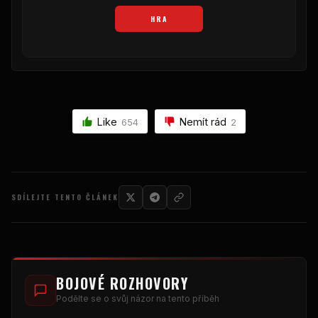
HRA
Like
Nemít rád
654
2
SDÍLEJTE TENTO ČLÁNEK
BOJOVÉ ROZHOVORY
Podělte se o svůj názor na tento příběh