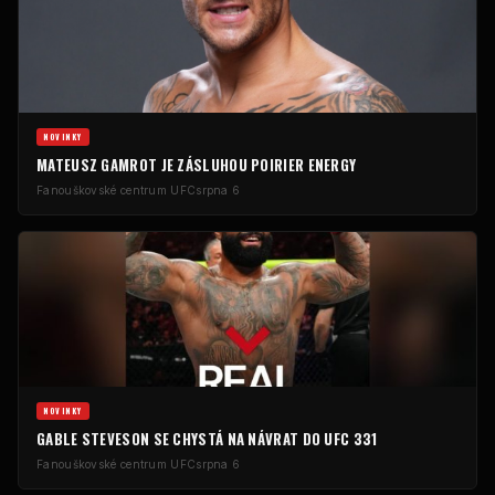
NOVINKY
MATEUSZ GAMROT JE ZÁSLUHOU POIRIER ENERGY
Fanouškovské centrum UFC
srpna 6
NOVINKY
GABLE STEVESON SE CHYSTÁ NA NÁVRAT DO UFC 331
Fanouškovské centrum UFC
srpna 6