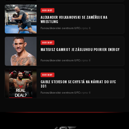
NOVINKY
ALEXANDER VOLKANOVSKI SE ZAMĚŘUJE NA
WRESTLING
Fanouškovské centrum UFC
srpna 6
NOVINKY
MATEUSZ GAMROT JE ZÁSLUHOU POIRIER ENERGY
Fanouškovské centrum UFC
srpna 6
NOVINKY
GABLE STEVESON SE CHYSTÁ NA NÁVRAT DO UFC
331
Fanouškovské centrum UFC
srpna 6