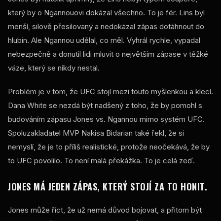
který by o Ngannouovi dokázal všechno. To je fér. Lins byl
menší, silově přesilovaný a nedokázal zápas dotáhnout do
hlubin. Ale Ngannou udělal, co měl. Vyhrál rychle, vypadal
nebezpečně a donutil lidi mluvit o největším zápase v těžké
váze, který se nikdy nestal.
Problém je v tom, že UFC stojí mezi touto myšlenkou a klecí.
Dana White se nezdá být nadšený z toho, že by pomohl s
budováním zápasu Jones vs. Ngannou mimo systém UFC.
Spoluzakladatel MVP Nakisa Bidarian také řekl, že si
nemyslí, že je to příliš realistické, protože neočekává, že by
to UFC povolilo. To není malá překážka. To je celá zeď.
JONES MÁ JEDEN ZÁPAS, KTERÝ STOJÍ ZA TO HONIT.
Jones může říct, že už nemá důvod bojovat, a přitom být