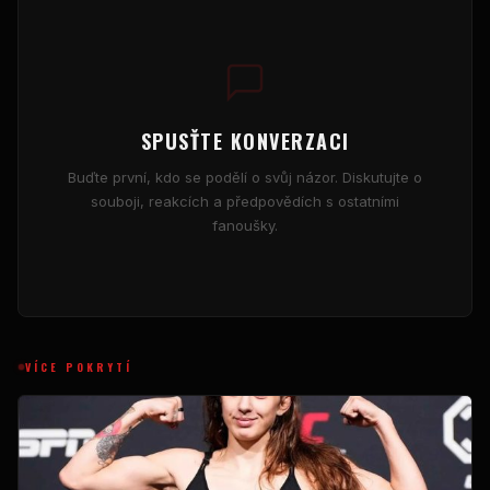
SPUSŤTE KONVERZACI
Buďte první, kdo se podělí o svůj názor. Diskutujte o
souboji, reakcích a předpovědích s ostatními
fanoušky.
VÍCE POKRYTÍ