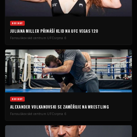
NOVINKY
JULIANA MILLER PŘINÁŠÍ KLID NA UFC VEGAS 120
Fanouškovské centrum UFC
srpna 6
NOVINKY
ALEXANDER VOLKANOVSKI SE ZAMĚŘUJE NA WRESTLING
Fanouškovské centrum UFC
srpna 6