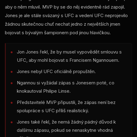
aby o něm mluvil. MVP by se do něj evidentně rád zapojil.
Jones je ale stále svázaný s UFC a vedení UFC neprojevilo
žádnou skutečnou chuť nechat jedno z největších jmen
bojovat s bývalým šampionem pod jinou hlavičkou.
Jon Jones řekl, že by musel vypovědět smlouvu s
UFC, aby mohl bojovat s Francisem Ngannouem.
Jones nebyl UFC oficiálně propuštěn.
Ngannou si vyžádal zápas s Jonesem poté, co
knokautoval Philipe Linse.
Představitelé MVP připustili, že zápas není bez
spolupráce s UFC příliš realistický.
Jones také řekl, že nemá žádný pádný důvod k
dalšímu zápasu, pokud se nenaskytne vhodná