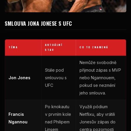
SMLOUVA JONA JONESE S UFC
AKTUÁLNÍ
TÉMA
CO TO ZNAMENÁ
STAV
Nemůže svobodně
Stále pod
přijmout zápas s MVP
Jon Jones
smlouvou s
nebo Ngannouem,
UFC
pokud se nezmění
jeho smlouva.
Po knokautu
Využili pódium
Francis
v prvním kole
Netflixu, aby vrátili
Ngannou
nad Philipem
Jonesův zápas do
Linsem
centra pozornosti