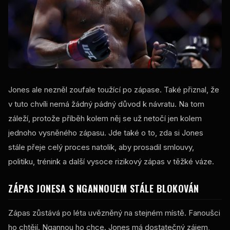
Jones ale nezněl zoufale toužící po zápase. Také přiznal, že
v tuto chvíli nemá žádný pádný důvod k návratu. Na tom
záleží, protože příběh kolem něj se už netočí jen kolem
jednoho vysněného zápasu. Jde také o to, zda si Jones
stále přeje celý proces natolik, aby prosadil smlouvy,
politiku, trénink a další vysoce rizikový zápas v těžké váze.
ZÁPAS JONESA S NGANNOUEM STÁLE BLOKOVÁN
Zápas zůstává po léta uvězněný na stejném místě. Fanoušci
ho chtějí. Ngannou ho chce. Jones má dostatečný zájem,