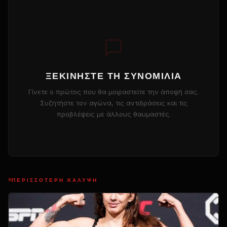
ΞΕΚΙΝΉΣΤΕ ΤΗ ΣΥΝΟΜΙΛΊΑ
Γίνετε ο πρώτος που θα μοιραστείτε την άποψή σας.
Συζητήστε τον αγώνα, τις αντιδράσεις και τις
προβλέψεις με άλλους θαυμαστές.
ΠΕΡΙΣΣΌΤΕΡΗ ΚΆΛΥΨΗ