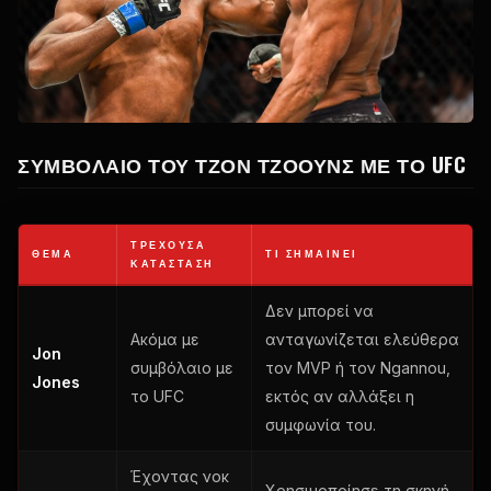
ΣΥΜΒΌΛΑΙΟ ΤΟΥ ΤΖΟΝ ΤΖΌΟΥΝΣ ΜΕ ΤΟ UFC
ΤΡΈΧΟΥΣΑ
ΘΈΜΑ
ΤΙ ΣΗΜΑΊΝΕΙ
ΚΑΤΆΣΤΑΣΗ
Δεν μπορεί να
Ακόμα με
ανταγωνίζεται ελεύθερα
Jon
συμβόλαιο με
τον MVP ή τον Ngannou,
Jones
το UFC
εκτός αν αλλάξει η
συμφωνία του.
Έχοντας νοκ
Χρησιμοποίησε τη σκηνή