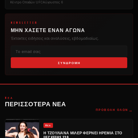
Κέντρο Οπαδών UFC
Αύγουστος 6
NEWSLETTER
ΜΗΝ ΧΆΣΕΤΕ ΈΝΑΝ ΑΓΏΝΑ
Έκτακτες ειδήσεις και αναλύσεις, εβδομαδιαίως.
ΣΥΝΔΡΟΜΉ
NΈΑ
ΠΕΡΙΣΣΌΤΕΡΑ ΝΈΑ
→
ΠΡΟΒΟΛΉ ΌΛΩΝ
NΈΑ
Η ΤΖΟΥΛΙΆΝΑ ΜΊΛΕΡ ΦΈΡΝΕΙ ΗΡΕΜΊΑ ΣΤΟ
UFC VEGAS 120