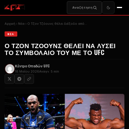
Αναζήτηση
Αρχική
Nέα
Ο Τζον Τζόουνς θέλει διέξοδο από...
NΈΑ
Ο ΤΖΟΝ ΤΖΌΟΥΝΣ ΘΈΛΕΙ ΝΑ ΛΎΣΕΙ
ΤΟ ΣΥΜΒΌΛΑΙΌ ΤΟΥ ΜΕ ΤΟ UFC
Κέντρο Οπαδών UFC
18 Μαΐου 2026
Αναγν. 5 min