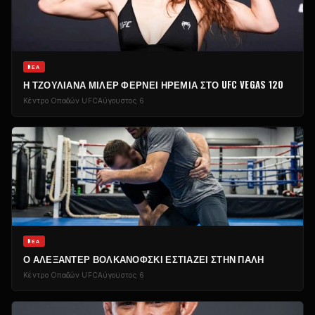
NΈΑ
Η ΤΖΟΥΛΙΆΝΑ ΜΊΛΕΡ ΦΈΡΝΕΙ ΗΡΕΜΊΑ ΣΤΟ UFC VEGAS 120
Κέντρο Οπαδών UFC
Αύγουστος 6
NΈΑ
Ο ΑΛΕΞΆΝΤΕΡ ΒΟΛΚΑΝΌΦΣΚΙ ΕΣΤΙΆΖΕΙ ΣΤΗΝ ΠΆΛΗ
Κέντρο Οπαδών UFC
Αύγουστος 6