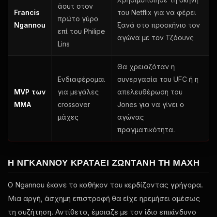
άουτ στον
Francis
του Netflix για να φέρει
πρώτο γύρο
Ngannou
ξανά στο προσκήνιο τον
επί του Philipe
αγώνα με τον Τζόουνς
Lins
Θα χρειαζόταν η
Ενδιαφέρομαι
συνεργασία του UFC ή η
MVP των
για μεγάλες
απελευθέρωση του
MMA
crossover
Jones για να γίνει ο
μάχες
αγώνας
πραγματικότητα.
Η ΝΓΚΆΝΝΟΥ ΚΡΑΤΆΕΙ ΖΩΝΤΑΝΉ ΤΗ ΜΆΧΗ
Ο Ngannou έκανε το καθήκον του κερδίζοντας γρήγορα.
Μια αργή, άσχημη επιστροφή θα είχε ηρεμήσει αμέσως
τη συζήτηση. Αντίθετα, έμοιαζε με τον ίδιο επικίνδυνο