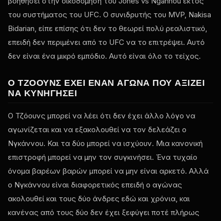
βοηθήσει στην οικοδόμηση του Jones vs Ngannou εκτός
του συστήματος του UFC. Ο συνιδρυτής του MVP, Nakisa
Bidarian, είπε επίσης ότι δεν το θεωρεί πολύ ρεαλιστικό,
επειδή δεν περιμένει από το UFC να το επιτρέψει. Αυτό
δεν είναι ένα μικρό εμπόδιο. Αυτό είναι όλο το τείχος.
Ο ΤΖΌΟΥΝΣ ΈΧΕΙ ΈΝΑΝ ΑΓΏΝΑ ΠΟΥ ΑΞΊΖΕΙ
ΝΑ ΚΥΝΗΓΉΣΕΙ
Ο Τζόουνς μπορεί να λέει ότι δεν έχει άλλο λόγο να
αγωνίζεται και να εξακολουθεί να τον δελεάζει ο
Νγκάννου. Και τα δύο μπορεί να ισχύουν. Μια κανονική
επιστροφή μπορεί να μην τον συγκινήσει. Ένα τυχαίο
όνομα βαρέων βαρών μπορεί να μην είναι αρκετό. Αλλά
ο Νγκάννου είναι διαφορετικός επειδή ο αγώνας
ακολουθεί και τους δύο άνδρες εδώ και χρόνια, και
κανένας από τους δύο δεν έχει ξεφύγει ποτέ πλήρως