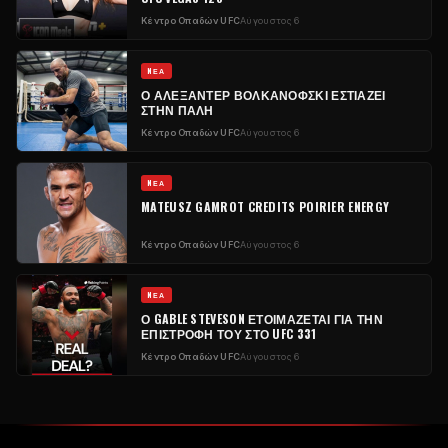
Κέντρο Οπαδών UFC
Αύγουστος 6
NΈΑ
Ο ΑΛΕΞΆΝΤΕΡ ΒΟΛΚΑΝΌΦΣΚΙ ΕΣΤΙΆΖΕΙ
ΣΤΗΝ ΠΆΛΗ
Κέντρο Οπαδών UFC
Αύγουστος 6
NΈΑ
MATEUSZ GAMROT CREDITS POIRIER ENERGY
Κέντρο Οπαδών UFC
Αύγουστος 6
NΈΑ
Ο GABLE STEVESON ΕΤΟΙΜΆΖΕΤΑΙ ΓΙΑ ΤΗΝ
ΕΠΙΣΤΡΟΦΉ ΤΟΥ ΣΤΟ UFC 331
Κέντρο Οπαδών UFC
Αύγουστος 6