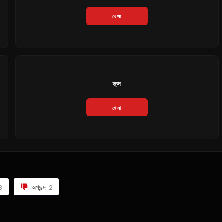
খেলা
হুপ্স
খেলা
অপছন্দ
8
2