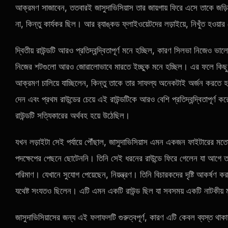
আক্রমণ সাজাবেন, ততবারই জাসুদাভিসিয়াস তার জায়গায় ফিরে এসে তাকে জড়ি
না, কিন্তু কার্যকর ছিল। আর র‍্যাঙ্কড ফ্লাইওয়েটদের লড়াইয়ে, নিখুঁত হওয়ার চ
দ্বিতীয় রাউন্ডটি আরও প্রতিদ্বন্দ্বিতাপূর্ণ মনে হচ্ছিল, কারণ সিলভা নিজেও 
নিজের শটগুলো আরও জোরালোভাবে মারতে ইচ্ছুক মনে হচ্ছিল। এর ফলে কিছু সম
আক্রমণ চালিয়ে যাচ্ছিলেন, কিন্তু তাকে তার সাফল্য অনেকটাই অর্জন করতে হচ
দেন এবং প্রথম রাউন্ডের চেয়ে এই রাউন্ডটিকে আরও বেশি প্রতিদ্বন্দ্বিতাপূর্
রাউন্ডটি সত্যিকারের অর্থবহ হয়ে উঠেছিল।
যখন লড়াইটা সেই পর্যায়ে পৌঁছাল, জাসুদাভিসিয়াস এমন একজন ফাইটারের মত
পদক্ষেপের পেছনে ছোটেননি। তিনি সেই ধরনের রাউন্ডে ফিরে গেলেন যা আগে তা
পরিমাণ। যেখানে সুযোগ পেয়েছেন, নিয়ন্ত্রণ। তিনি বিচারকদের দৃষ্টি আকর্ষণ 
যথেষ্ট সংযতও ছিলেন। এটি এমন একটি রাউন্ড ছিল যা সবসময় একটি নাটকীয় মুহূর্ত
জাসুদাভিসিয়াসের জন্য এই ফলাফলটি গুরুত্বপূর্ণ, কারণ এটি কেবল ব্যস্ত 