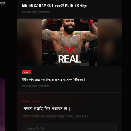
নোই
MATEUSZ GAMROT ক্রেডিট POIRIER শক্তি
ইউএফসি ফ্যান সেন্টার
আগস্ট 6
খবর
ইউএফসি ৩৩১-এ ফিরতে চলেছেন গেবল স্টিভসন।
ইউএফসি ফ্যান সেন্টার
আগস্ট 6
নিউজ লেটার
কোনো লড়াই মিস করবেন না।
সাপ্তাহিক ভিত্তিতে পরিবেশিত সর্বশেষ সংবাদ ও বিশ্লেষণ।