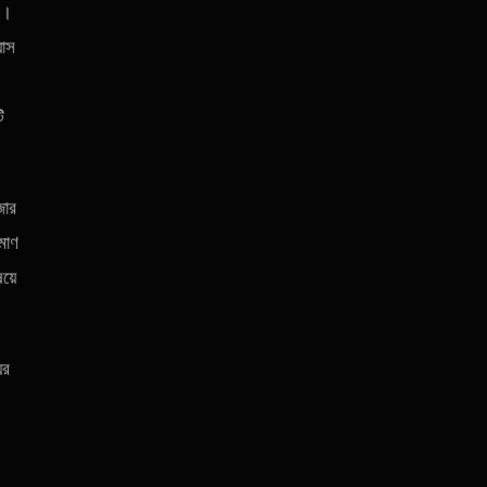
ন।
়াস
।
ি
জোর
মাণ
য়ে
ের