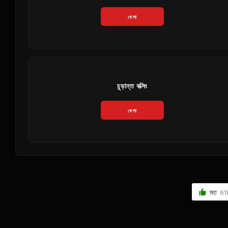
খেলা
চূড়ান্ত বক্সিং
খেলা
মত
61