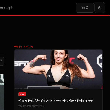
সার্চ
জন শ্রেণী
আরও কভারেজ
খবর
জুলিয়ানা মিলার ইউএফসি ভেগাস ১২০-এ শান্ত পরিবেশ ফিরিয়ে আনলেন
ইউএফসি ফ্যান সেন্টার
আগস্ট 6