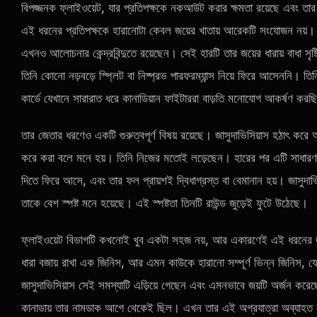
বিপজ্জনক ফ্লাইওয়েট, যার প্রতিপক্ষকে নকআউট করার ক্ষমতা রয়েছে এবং তার 
এই ধরনের প্রতিপক্ষকে হারানোটা কেবল জয়ের খাতায় আরেকটি সংযোজন নয়। 
এখনও আলোচনার কেন্দ্রবিন্দুতে রয়েছেন। সেই হারটি তার জয়ের ধারায় বাধা সৃ
তিনি কোনো নড়বড়ে স্প্লিট বা নিষ্প্রভ পারফরম্যান্স নিয়ে ফিরে আসেননি। তিন
কার্ডে যেখানে সারারাত ধরে কানাডিয়ান ফাইটাররা বাড়তি মনোযোগ আকর্ষণ কর
তার জেতার ধরণেও একটি গুরুত্বপূর্ণ বিষয় রয়েছে। জাসুদাভিসিয়াস হঠাৎ কর
করে করা বলে মনে হয়। তিনি নিজের মতোই লড়েছেন। হারের পর এটি সাধার
দিতে ফিরে আসে, এবং তার ফল প্রায়শই দ্বিধাগ্রস্ত বা বেমানান হয়। জাসুদাভ
তাকে বেশ স্পষ্ট মনে হয়েছে। এই স্পষ্টতা তিনটি রাউন্ড জুড়েই ফুটে উঠেছে।
ফ্লাইওয়েট বিভাগটি কখনোই খুব একটা সহজ নয়, আর একারণেই এই ধরনের জয়গুল
ধারা বজায় রাখা এক জিনিস, আর এমন কাউকে হারানো সম্পূর্ণ ভিন্ন জিনিস, য
জাসুদাভিসিয়াস সেই সমস্যাটি এড়িয়ে গেছেন এবং এমনভাবে জয়টি অর্জন করেছে
কানাডায় তার নামডাক আগে থেকেই ছিল। এখন তার এই অগ্রযাত্রা অব্যাহত 