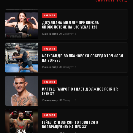
→
СМОТРЕТЬ ВСЕ
НОВОСТИ
ДЖУЛИАНА МИЛЛЕР ПРИВНЕСЛА
СПОКОЙСТВИЕ НА UFC VEGAS 120.
Фан-центр UFC
август 6
НОВОСТИ
АЛЕКСАНДР ВОЛКАНОВСКИ СОСРЕДОТОЧИЛСЯ
НА БОРЬБЕ
Фан-центр UFC
август 6
НОВОСТИ
МАТЕУШ ГАМРОТ ОТДАЕТ ДОЛЖНОЕ POIRIER
ENERGY
Фан-центр UFC
август 6
НОВОСТИ
ГЕЙБЛ СТИВЕНСОН ГОТОВИТСЯ К
ВОЗВРАЩЕНИЮ НА UFC 331.