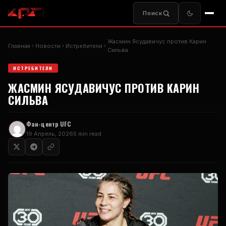
Поиск
Жасмин Ясудавичус против Карин
Главная
Новости
Истребители
Сильва
ИСТРЕБИТЕЛИ
ЖАСМИН ЯСУДАВИЧУС ПРОТИВ КАРИН
СИЛЬВА
Фан-центр UFC
19 Апрель, 2026
5 min read