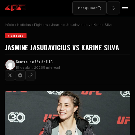
Pesquisar
Início
Notícias
Fighters
Jasmine Jasudavicius vs Karine Silva
FIGHTERS
JASMINE JASUDAVICIUS VS KARINE SILVA
Central de Fãs do UFC
19 de abril, 2026
5 min read