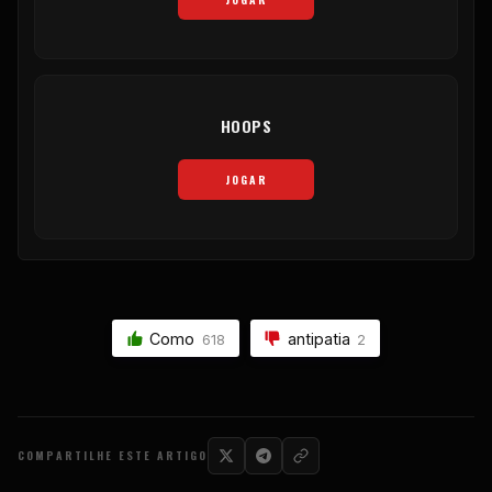
HOOPS
JOGAR
Como
antipatia
618
2
COMPARTILHE ESTE ARTIGO