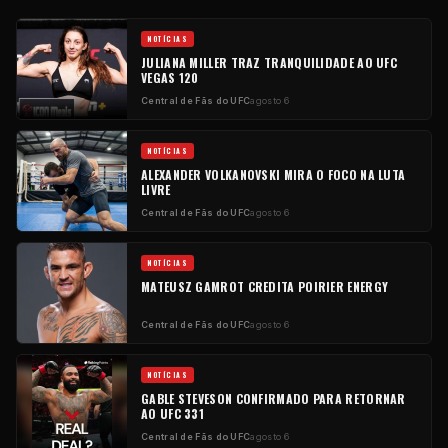
NOTÍCIAS
JULIANA MILLER TRAZ TRANQUILIDADE AO UFC
VEGAS 120
Central de Fãs do UFC
agosto 6
NOTÍCIAS
ALEXANDER VOLKANOVSKI MIRA O FOCO NA LUTA
LIVRE
Central de Fãs do UFC
agosto 6
NOTÍCIAS
MATEUSZ GAMROT CREDITA POIRIER ENERGY
Central de Fãs do UFC
agosto 6
NOTÍCIAS
GABLE STEVESON CONFIRMADO PARA RETORNAR
AO UFC 331
Central de Fãs do UFC
agosto 6