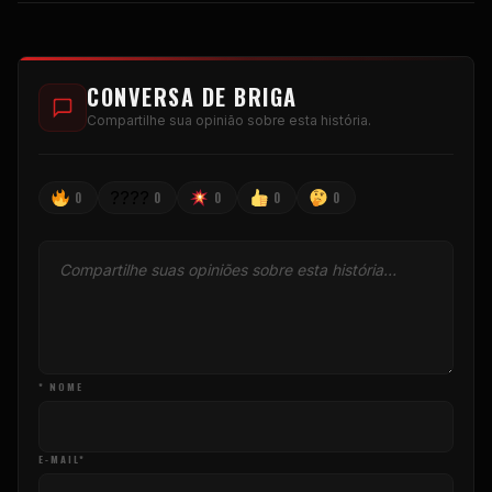
CONVERSA DE BRIGA
Compartilhe sua opinião sobre esta história.
????
0
0
0
0
0
* NOME
E-MAIL*