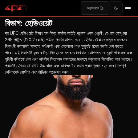
অনুসন্ধান
বিভাগ:
হেভিওয়েট
দ্য
UFC
হেভিওয়েট বিভাগ হল মিশ্র মার্শাল আর্টের প্রধান ওজন শ্রেণী, যেখানে যোদ্ধারা
265 পাউন্ড (120.2 কেজি) পর্যন্ত প্রতিযোগিতা করে। হেভিওয়েটরা খেলাধুলায় সবচেয়ে
বিধ্বংসী নকআউট ক্ষমতার অধিকারী এবং যেকোনো পাঞ্চ মুহূর্তের মধ্যে লড়াই শেষ করতে
পারে। এই বিভাগটি যুদ্ধ ক্রীড়া ইতিহাসের সবচেয়ে বিখ্যাত চ্যাম্পিয়নদের মুকুট পরিয়েছে এবং
পৃথিবী কাঁপানো শেষ এবং নাটকীয় শিরোনাম লড়াইয়ের মাধ্যমে ভক্তদের বিমোহিত করে চলেছে।
প্রতিটি হেভিওয়েট বাউট উচ্চ বাজি এবং অবিস্মরণীয় কর্মের প্রতিশ্রুতি বহন করে। সম্পূর্ণ
হেভিওয়েট রোস্টার এবং র্যাঙ্কিং অন্বেষণ করুন।