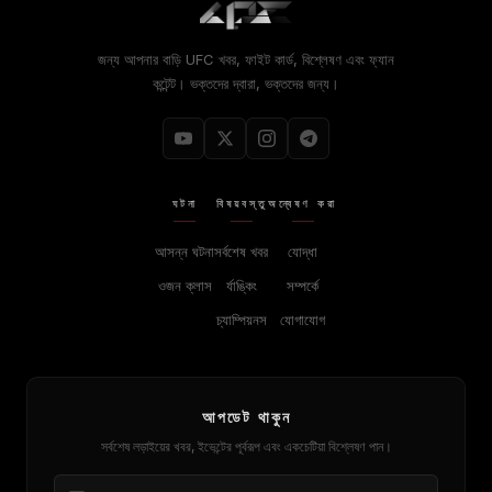
জন্য আপনার বাড়ি
UFC
খবর, ফাইট কার্ড, বিশ্লেষণ এবং ফ্যান
কন্টেন্ট। ভক্তদের দ্বারা, ভক্তদের জন্য।
ঘটনা
বিষয়বস্তু
অন্বেষণ করা
আসন্ন ঘটনা
সর্বশেষ খবর
যোদ্ধা
ওজন ক্লাস
র্যাঙ্কিং
সম্পর্কে
চ্যাম্পিয়নস
যোগাযোগ
আপডেট থাকুন
সর্বশেষ লড়াইয়ের খবর, ইভেন্টের পূর্বরূপ এবং একচেটিয়া বিশ্লেষণ পান।