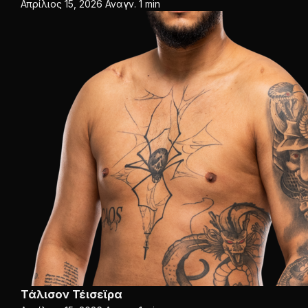
Απρίλιος 15, 2026
Αναγν. 1 min
Τάλισον Τέισεϊρα