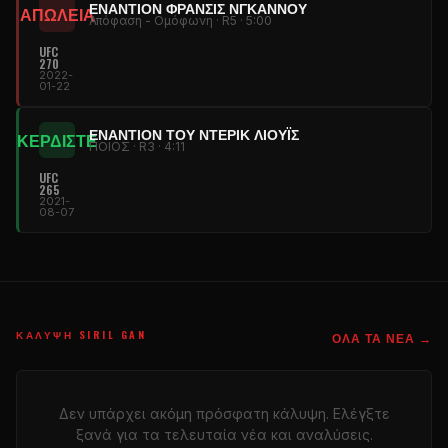
ΕΝΑΝΤΊΟΝ ΦΡΆΝΣΙΣ ΝΓΚΆΝΝΟΥ
ΑΠΩΛΕΙΑ
Απόφαση - Ομόφωνη · R5 · 5:00
UFC
270
2022-
01-22
ΕΝΑΝΤΊΟΝ ΤΟΥ ΝΤΈΡΙΚ ΛΙΟΎΙΣ
ΚΕΡΔΙΣΤΕ
ΠΟΙΟΣ · R3 · 4:11
UFC
265
2021-
08-07
ΚΆΛΥΨΗ SIRIL GAN
ΌΛΑ ΤΑ ΝΈΑ →
Δεν υπάρχει ακόμη πρόσφατη κάλυψη. Ελέγξτε
ξανά για τα τελευταία νέα και αναλύσεις.