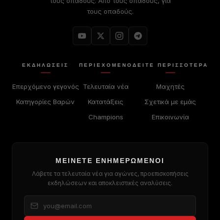
τους οπαδούς. Από τους οπαδούς, για
τους οπαδούς.
ΕΚΔΗΛΏΣΕΙΣ
ΠΕΡΙΕΧΌΜΕΝΟ
ΔΕΊΤΕ ΠΕΡΙΣΣΟΤΕΡΑ
Επερχόμενο γεγονός
Τελευταία νέα
Μαχητές
Κατηγορίες Βαρών
Κατατάξεις
Σχετικά με εμάς
Champions
Επικοινωνία
ΜΕΊΝΕΤΕ ΕΝΗΜΕΡΩΜΈΝΟΙ
Λάβετε τα τελευταία νέα για αγώνες, προεπισκοπήσεις
εκδηλώσεων και αποκλειστικές αναλύσεις.