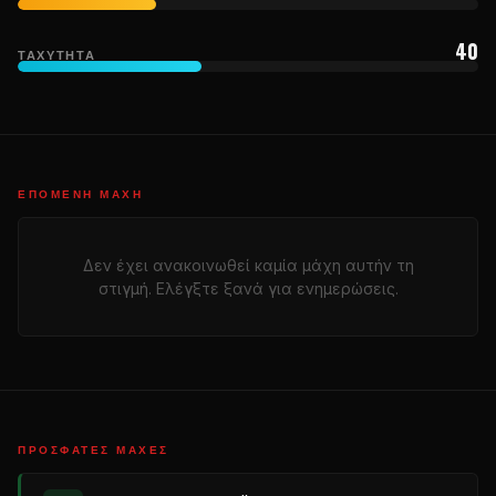
40
ΤΑΧΎΤΗΤΑ
ΕΠΌΜΕΝΗ ΜΆΧΗ
Δεν έχει ανακοινωθεί καμία μάχη αυτήν τη
στιγμή. Ελέγξτε ξανά για ενημερώσεις.
ΠΡΌΣΦΑΤΕΣ ΜΆΧΕΣ