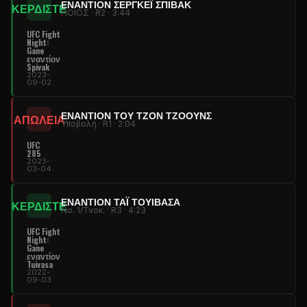
ΕΝΑΝΤΊΟΝ ΣΕΡΓΚΈΙ ΣΠΊΒΑΚ
ΚΕΡΔΙΣΤΕ
ΠΟΙΟΣ · R2 · 3:44
UFC Fight
Night:
Gane
εναντίον
Spivak
2023-
09-02
ΕΝΑΝΤΊΟΝ ΤΟΥ ΤΖΟΝ ΤΖΌΟΥΝΣ
ΑΠΩΛΕΙΑ
Υποβολή · R1 · 2:04
UFC
285
2023-
03-04
ΕΝΑΝΤΊΟΝ ΤΆΙ ΤΟΥΙΒΆΣΑ
ΚΕΡΔΙΣΤΕ
Νο. 1/Τνοκ. · R3 · 4:23
UFC Fight
Night:
Gane
εναντίον
Tuivasa
2022-
09-03