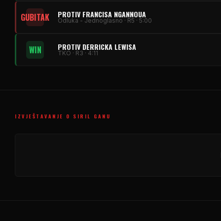
PROTIV FRANCISA NGANNOUA
GUBITAK
Odluka - Jednoglasno · R5 · 5:00
PROTIV DERRICKA LEWISA
WIN
TKO · R3 · 4:11
IZVJEŠTAVANJE O SIRIL GANU