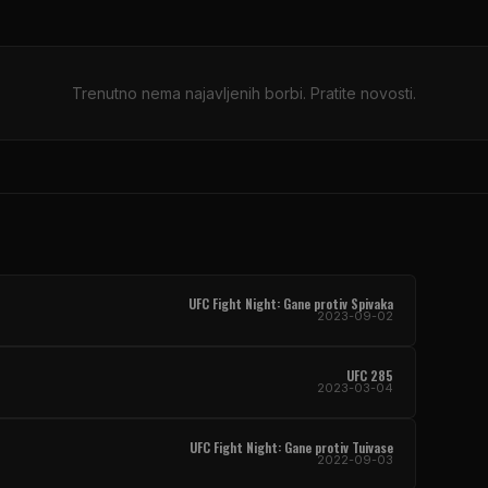
Trenutno nema najavljenih borbi. Pratite novosti.
UFC Fight Night: Gane protiv Spivaka
2023-09-02
UFC 285
2023-03-04
UFC Fight Night: Gane protiv Tuivase
2022-09-03