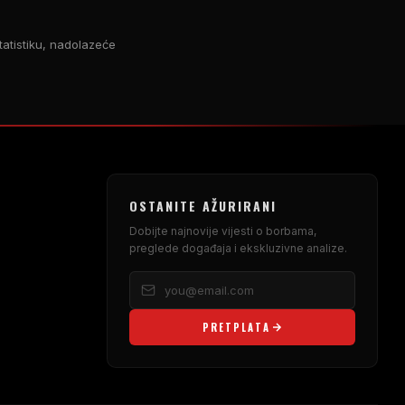
statistiku, nadolazeće
OSTANITE AŽURIRANI
Dobijte najnovije vijesti o borbama,
preglede događaja i ekskluzivne analize.
PRETPLATA