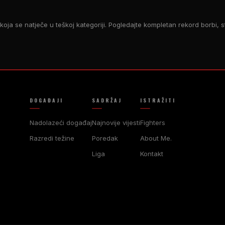
, koja se natječe u teškoj kategoriji. Pogledajte kompletan rekord borbi, 
DOGAĐAJI
SADRŽAJ
ISTRAŽITI
Nadolazeći događaj
Najnovije vijesti
Fighters
Razredi težine
Poredak
About Me.
Liga
Kontakt