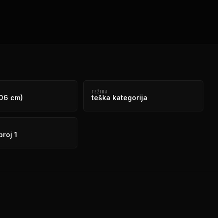
TEŽINA
206 cm)
teška kategorija
roj 1