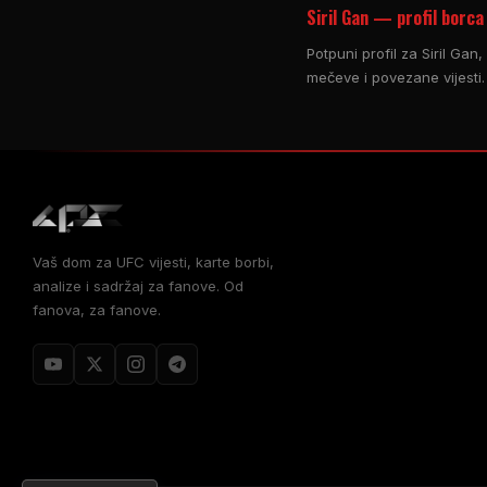
Siril Gan — profil borca
Potpuni profil za Siril Gan
mečeve i povezane vijesti.
Vaš dom za UFC vijesti, karte borbi,
analize i sadržaj za fanove. Od
fanova, za fanove.