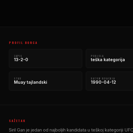
PROFIL BORCA
ZAPIS
PODJELA
13-2-0
teška kategorija
STAV
DATUM ROĐENJA
Muay tajlandski
1990-04-12
SAŽETAK
Siril Gan je jedan od najboljih kandidata u teškoj kategoriji 