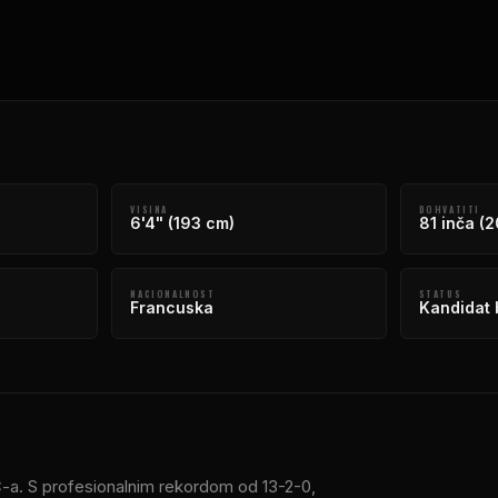
VISINA
DOHVATITI
6'4" (193 cm)
81 inča (
NACIONALNOST
STATUS
Francuska
Kandidat b
UFC-a. S profesionalnim rekordom od 13-2-0,