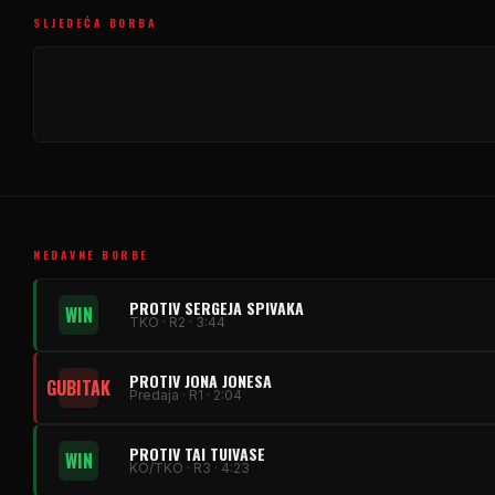
SLJEDEĆA BORBA
NEDAVNE BORBE
PROTIV SERGEJA SPIVAKA
WIN
TKO · R2 · 3:44
PROTIV JONA JONESA
GUBITAK
Predaja · R1 · 2:04
PROTIV TAI TUIVASE
WIN
KO/TKO · R3 · 4:23