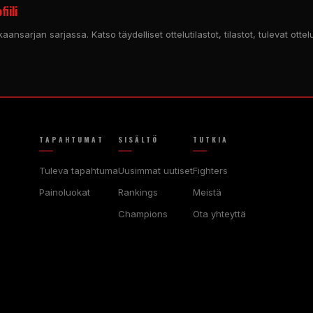
iili
kaansarjan sarjassa. Katso täydelliset ottelutilastot, tilastot, tulevat ottel
TAPAHTUMAT
SISÄLTÖ
TUTKIA
Tuleva tapahtuma
Uusimmat uutiset
Fighters
Painoluokat
Rankings
Meistä
Champions
Ota yhteyttä