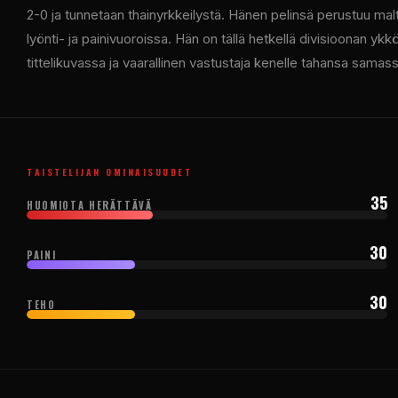
2-0 ja tunnetaan thainyrkkeilystä. Hänen pelinsä perustuu malt
lyönti- ja painivuoroissa. Hän on tällä hetkellä divisioonan y
tittelikuvassa ja vaarallinen vastustaja kenelle tahansa samas
TAISTELIJAN OMINAISUUDET
35
HUOMIOTA HERÄTTÄVÄ
30
PAINI
30
TEHO