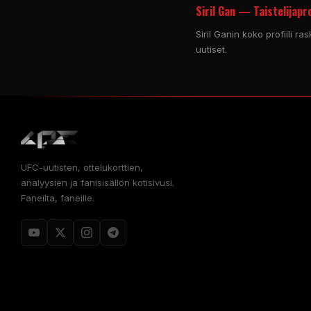
Siril Gan — Taistelijaprof
Siril Ganin koko profiili ras
uutiset.
UFC-uutisten, ottelukorttien,
analyysien ja fanisisällön kotisivusi.
Faneilta, faneille.