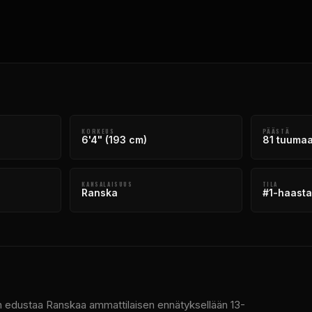
KORKEUS
PÄÄSTÄ
6'4" (193 cm)
81 tuumaa
KANSALAISUUS
TILA
Ranska
#1-haasta
 Hän edustaa Ranskaa ammattilaisen ennätyksellään 13-