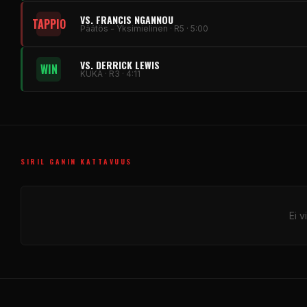
VS. FRANCIS NGANNOU
TAPPIO
Päätös - Yksimielinen · R5 · 5:00
VS. DERRICK LEWIS
WIN
KUKA · R3 · 4:11
SIRIL GANIN KATTAVUUS
Ei v