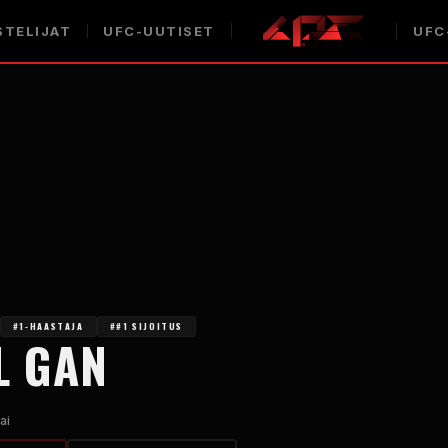
STELIJAT
UFC-UUTISET
UFC
#1-HAASTAJA
##1 SIJOITUS
L GAN
ai