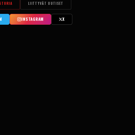
STORIA
LIITTYVÄT UUTISET
M
INSTAGRAM
X