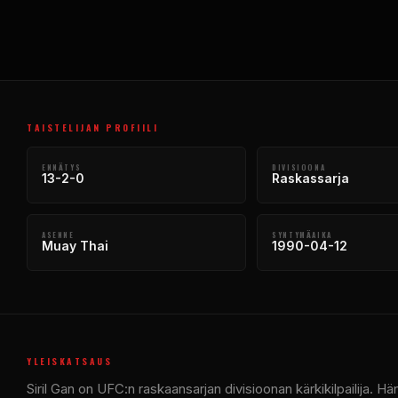
TAISTELIJAN PROFIILI
ENNÄTYS
DIVISIOONA
13-2-0
Raskassarja
ASENNE
SYNTYMÄAIKA
Muay Thai
1990-04-12
YLEISKATSAUS
Siril Gan on UFC:n raskaansarjan divisioonan kärkikilpailija.