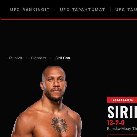
UFC-RANKINGIT
UFC-TAPAHTUMAT
UFC-TAI
Etusivu
>
Fighters
>
Siril Gan
RASKASSARJA
SIRI
13-2-0
Ranska
Muay Th