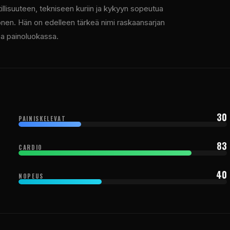
illisuuteen, tekniseen kuriin ja kykyyn sopeutua
kkönen. Hän on edelleen tärkeä nimi raskaansarjan
sa painoluokassa.
30
PAINISKELEVAT
83
CARDIO
40
NOPEUS