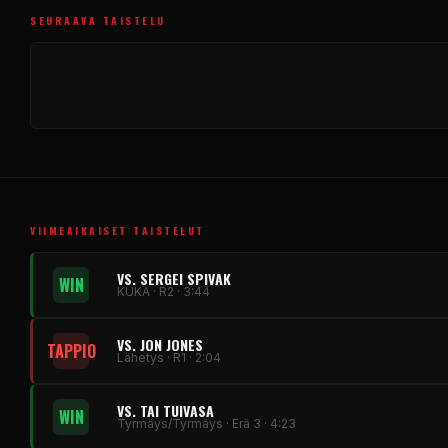
SEURAAVA TAISTELU
VIIMEAIKAISET TAISTELUT
VS. SERGEI SPIVAK
WIN
KUKA · R2 · 3:44
VS. JON JONES
TAPPIO
Lähetys · R1 · 2:04
VS. TAI TUIVASA
WIN
Tyrmäys/Tyrmäys · Erä 3 · 4:23