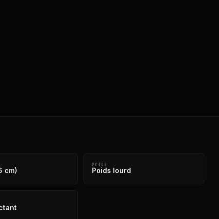
POIDS
6 cm)
Poids lourd
ctant