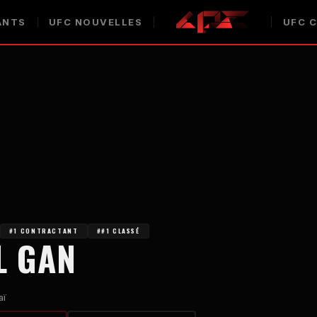
ANTS
UFC
NOUVELLES
UFC
C
#1 CONTRACTANT
##1 CLASSÉ
L GAN
aï