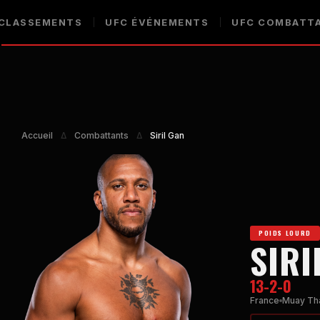
CLASSEMENTS
UFC
ÉVÉNEMENTS
UFC
COMBATT
Accueil
Δ
Combattants
Δ
Siril Gan
POIDS LOURD
SIRI
13-2-0
France
Muay Th