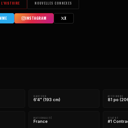
L'HISTOIRE
NOUVELLES CONNEXES
MME
INSTAGRAM
X
HAUTEUR
ATTEINDRE
6'4" (193 cm)
81 po (20
NATIONALITÉ
STATUT
France
#1 Contra