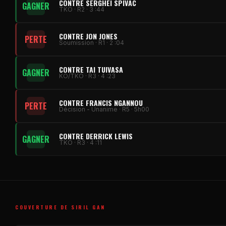
CONTRE SERGHEI SPIVAC
GAGNER
TKO · R2 · 3 :44
CONTRE JON JONES
PERTE
Soumission · R1 · 2 :04
CONTRE TAI TUIVASA
GAGNER
KO/TKO · R3 · 4 :23
CONTRE FRANCIS NGANNOU
PERTE
Décision - Unanime · R5 · 5h00
CONTRE DERRICK LEWIS
GAGNER
TKO · R3 · 4 :11
COUVERTURE DE SIRIL GAN