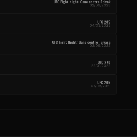
UFC Fight Night
: Gane contre Spivak
02/09/2023
UFC
285
04/03/2023
UFC Fight Night
: Gane contre Tuivasa
03/09/2022
UFC
270
22/01/2022
UFC
265
07/08/2021