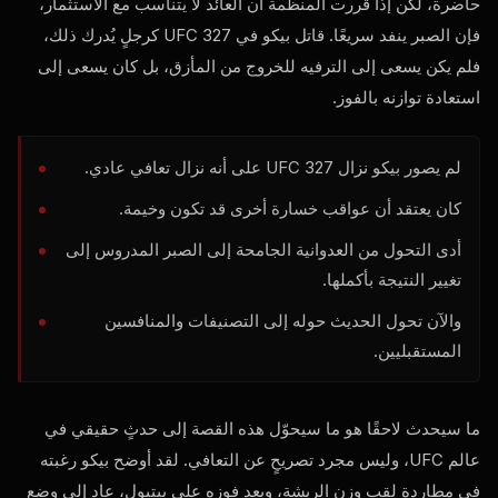
حاضرة، لكن إذا قررت المنظمة أن العائد لا يتناسب مع الاستثمار،
فإن الصبر ينفد سريعًا. قاتل بيكو في UFC 327 كرجلٍ يُدرك ذلك،
فلم يكن يسعى إلى الترفيه للخروج من المأزق، بل كان يسعى إلى
استعادة توازنه بالفوز.
لم يصور بيكو نزال UFC 327 على أنه نزال تعافي عادي.
كان يعتقد أن عواقب خسارة أخرى قد تكون وخيمة.
أدى التحول من العدوانية الجامحة إلى الصبر المدروس إلى
تغيير النتيجة بأكملها.
والآن تحول الحديث حوله إلى التصنيفات والمنافسين
المستقبليين.
ما سيحدث لاحقًا هو ما سيحوّل هذه القصة إلى حدثٍ حقيقي في
عالم UFC، وليس مجرد تصريحٍ عن التعافي. لقد أوضح بيكو رغبته
في مطاردة لقب وزن الريشة، وبعد فوزه على بيتبول، عاد إلى وضعٍ