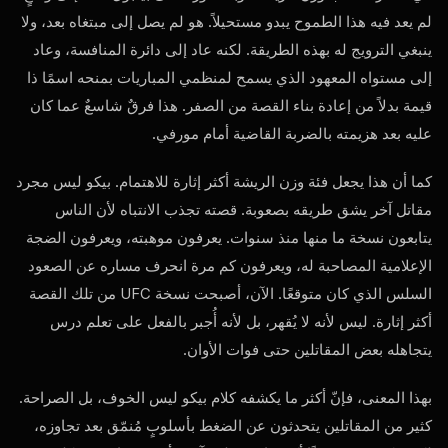
لم يعد فيه هذا الطموح يبدو مستحيلاً. هو لم يصل إلى مبتغاه بعد، ولا
ينبغي الترويج له بهذه الطريقة. لكنه عاد إلى دائرة المنافسة، وعاد
إلى مستواه المعهود الذي يسمح لمنظمي المباريات بمنحه اسمًا ذا
قيمة بدلاً من إعادة بناء القصة من الصفر. هذا فرقٌ شاسعٌ عما كان
عليه بعد هزيمته بالضربة القاضية أمام مورفي.
كما أن هذا يجعل فئة وزن الريشة أكثر إثارة للاهتمام. بيكو ليس مجرد
مقاتل آخر يشق طريقه بصعوبة. قصته تجذب الانتباه لأن الناس
يتابعون نسخة ما منها منذ سنوات. يعرفون موهبته، ويعرفون الضجة
الإعلامية المصاحبة له، ويعرفون كم مرة انحرف مساره عن الصعود
السلس الذي كان متوقعًا. الآن، أصبحت نسخة UFC من تلك القصة
أكثر إثارة. ليس لأنه لا يُقهر، بل لأنه أُجبر بالفعل على تعلم درس
يتجاهله بعض المقاتلين حتى فوات الأوان.
بهذا المعنى، فإنّ أكثر ما يكشفه كلام بيكو ليس الخوف، بل الصراحة.
كثير من المقاتلين يتحدثون عن الضغط بأسلوبٍ مُنمّق بعد تجاوزه،