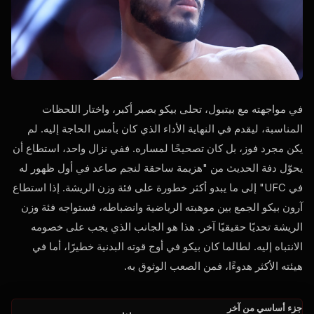
في مواجهته مع بيتبول، تحلى بيكو بصبر أكبر، واختار اللحظات
المناسبة، ليقدم في النهاية الأداء الذي كان بأمس الحاجة إليه. لم
يكن مجرد فوز، بل كان تصحيحًا لمساره. ففي نزال واحد، استطاع أن
يحوّل دفة الحديث من "هزيمة ساحقة لنجم صاعد في أول ظهور له
في UFC" إلى ما يبدو أكثر خطورة على فئة وزن الريشة. إذا استطاع
آرون بيكو الجمع بين موهبته الرياضية وانضباطه، فستواجه فئة وزن
الريشة تحديًا حقيقيًا آخر. هذا هو الجانب الذي يجب على خصومه
الانتباه إليه. لطالما كان بيكو في أوج قوته البدنية خطيرًا، أما في
هيئته الأكثر هدوءًا، فمن الصعب الوثوق به.
جزء أساسي من آخر