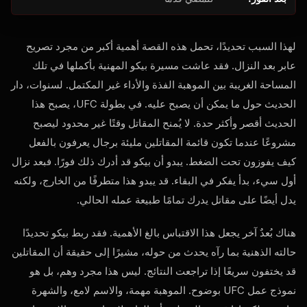
لهذا السبب تحديدًا، تحمل هذه القصة أهمية أكبر من مجرد تصريح
عابر بعد النزال. فقد عاشت مسيرة بيكو المهنية بأكملها في تلك
المساحة الغريبة بين الموهبة الفذة والأداء غير المكتمل. لسنوات، دار
الحديث حول ما يمكن أن يصبح عليه. في بطولة UFC، يصبح هذا
الحديث أقصر وأكثر حدة. لا يُمنح المقاتل وقتًا غير محدود ليصبح
مشروعًا عندما تكون قائمة المقاتلين مليئة برجال يعرفون بالفعل
كيف يفوزون تحت الضغط. يبدو أن بيكو قد أدرك ذلك فورًا. فبعد نزال
أول سيء، بدأ يفكر في البقاء. قد يبدو هذا متطرفًا من الخارج، ولكنه
يدل أيضًا على مقاتل يدرك تمامًا طبيعة عمله الحالي.
هناك بُعدٌ آخر يجعل هذا الاقتباس بالغ الأهمية. فقد ربط بيكو تحديدًا
حالته الذهنية بما رآه يحدث من حوله، مشيرًا إلى حقيقة أن المقاتلين
قد يختفون سريعًا إذا تراجعت النتائج. ليس هذا مجرد وهم، بل هو
نموذج عمل UFC بوضوح. الموهبة مهمة، والاسم لامع، والشهرة