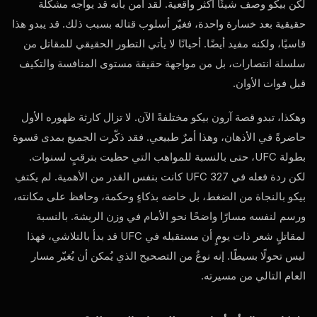
لكن بيكو وصف شيئًا أكثر واقعية. لقد آمن بأنه قد يواجه مشكلة
حقيقية بعد خسارة واحدة، فغيّر أسلوب قتاله بسبب ذلك. قد يبدو هذا
قاسيًا، ولكنه مفيد أيضًا. أحيانًا لا يأتي التطور الحقيقي للمقاتل من
سلسلة انتصارات، بل من مواجهة حقيقة مستوى المنافسة والتكيف
قبل فوات الأوان.
وهكذا، تبدو قصة آرون بيكو مختلفةً الآن. لا تزال كارثة ظهوره الأول
حاضرةً في الأذهان، وهذا أمرٌ طبيعي. فقد ذكّرت الجميع بمدى قسوة
بطولة UFC، حتى بالنسبة للمواهب التي حظيت بترقبٍ لسنوات.
لكن ردة فعله في UFC 327 كانت بنفس القدر من الأهمية. لم يكتفِ
بيكو بالنجاة من الضغط، بل خاضه بذكاءٍ وحكمة، وحافظ على مكانته،
ورسم لنفسه مسارًا واضحًا نحو الأمام في وزن الريشة. بالنسبة
لمقاتلٍ شعر ذات يومٍ أن مستقبله في UFC قد بدأ بالتلاشي، فهذا
ليس تحولًا بسيطًا. إنه نوعٌ من التصحيح الذي يُمكن أن يُغيّر مسار
العام التالي من مسيرته.