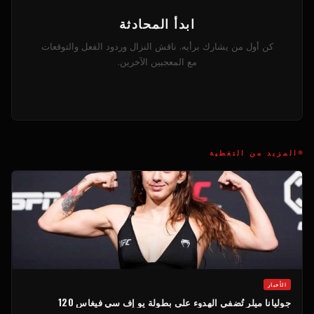
ابدأ المحادثة
كن أول من يشارك برأيه. ناقش النزال وردود الفعل والتوقعات
مع المعجبين الآخرين.
المزيد من التغطية
الأخبار
جوليانا ميلر تُضفي الهدوء على بطولة يو إف سي فيغاس 120