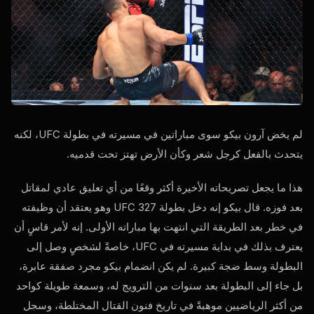
لم يخض آرون بيكو سوى مباراتين في مسيرته في بطولة UFC، لكنه
يتحدث بالفعل كرجل شعر وكأن الأرض تهتز تحت قدميه.
هذا ما يجعل تصريحاته الأخيرة أكثر وقعًا من أي تعليق عادي لمقاتل
بعد فوزه. قال بيكو إنه دخل بطولة UFC 327 وهو يعتقد أن وظيفته
في خطر بعد الطريقة التي انتهت بها مباراته الأولى. إنه لأمر قاسٍ أن
يعترف بذلك في بداية مسيرته في UFC، خاصةً لشخصٍ وصل إلى
البطولة وسط ضجة كبيرة. لم يكن انضمام بيكو مجرد صفقة عابرة،
بل جاء إلى البطولة بعد سنوات من الترويج له، وسمعة طويلة كواحد
من أكثر الرياضيين موهبةً في تاريخ فنون القتال المختلطة، وسجل