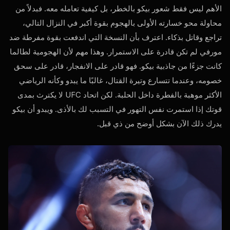
الأهم ليس فقط شعور بيكو بالخطر، بل كيفية تعامله معه. فبدلاً من
محاولة محو خسارته الأولى بالهجوم بقوة أكبر في النزال التالي،
تراجع وقاتل بذكاء. اعترف بأن النسخة التي اندفعت بقوة مفرطة ضد
مورفي لم تكن قادرة على الاستمرار. وهذا مهم لأن الهجومية لطالما
كانت جزءًا من جاذبية بيكو. فهو قادر على الانفجار، قادر على سحق
خصومه، وعندما تتسارع وتيرة القتال، غالبًا ما يبدو وكأنه الرياضي
الأكثر موهبة بالفطرة داخل الحلبة. لكن اتحاد UFC لا يكترث بمدى
قوتك إذا استمرت نفس التهور في التسبب لك بالأذى. ويبدو أن بيكو
يدرك ذلك الآن بشكل أوضح من ذي قبل.