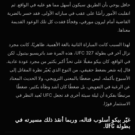
حافل يوحي بأن الطريق سيكون أسهل مما هو عليه في الواقع. ثم
انقلبت الأمور رأسًا على عقب في مباراته الأولى. فقد خسر بالضربة
القاضية أمام ليرون مورفي، وفجأةً فقدت كل تلك الوعود القديمة
معناها.
لهذا السبب كانت المباراة الثانية بالغة الأهمية. ظاهريًا، كانت مجرد
نزال آخر في بطولة UFC 327، هذه المرة ضد باتريسيو بيتبول. لكن
في الواقع، كان بيكو مقبلًا على تحدٍّ أكبر بكثير من مجرد عودة عادية.
قال إنه شعر بضغط حقيقي، من النوع الذي يُغيّر نظرة المقاتل إلى
الأسبوع بأكمله. ليس ضغطًا بالمعنى الترويجي، ولا الحديث المعتاد
عن الرغبة في التعويض، بل ضغطًا كان أشد وطأة بكثير، ضغطًا
مرتبطًا بفكرة أن ليلة سيئة أخرى قد تجعل UFC تُعيد النظر في
الاستثمار فورًا.
غيّر بيكو أسلوب قتاله، وربما أنقذ ذلك مسيرته في
بطولة UFC.