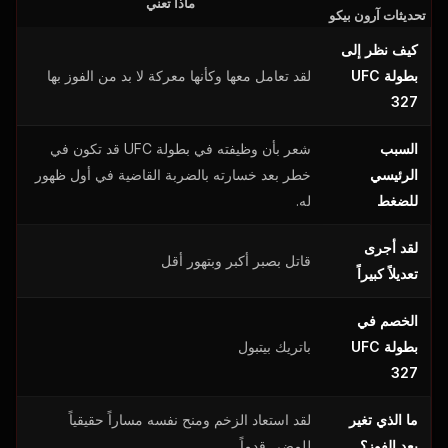
ماذا تعني
تحديثات آرون بيكو
كيف نظر إلى
بطولة UFC
لقد تعامل معها وكأنها معركة لا بد من الفوز بها
327
السبب
شعر بأن وظيفته في بطولة UFC قد تكون في
الرئيسي
خطر بعد خسارته بالضربة القاضية في أول ظهور
للضغط
له.
لقد أجرى
قاتل بصبر أكبر وبتهور أقل
تعديلاً كبيراً
الخصم في
بطولة UFC
باتريك بيتبول
327
ما الذي تغير
لقد استعاد الزخم ومنح نفسه مساراً حقيقياً
بعد الفوز؟
للمضي قدماً