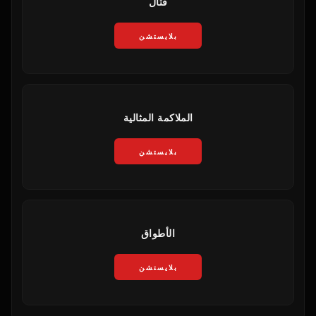
قتال
بلايستشن
الملاكمة المثالية
بلايستشن
الأطواق
بلايستشن