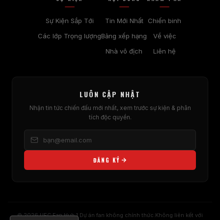
Sự Kiện Sắp Tới
Tin Mới Nhất
Chiến binh
Các lớp Trọng lượng
Bảng xếp hạng
Về việc
Nhà vô địch
Liên hệ
LUÔN CẬP NHẬT
Nhận tin tức chiến đấu mới nhất, xem trước sự kiện & phân
tích độc quyền.
ĐĂNG KÝ
© 2026
UFC
Fan Hub 1 Dự án fan không chính thức.Không liên kết với