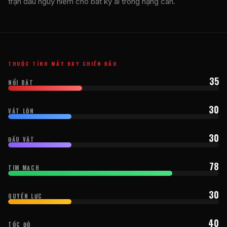
trận đấu nguy hiểm cho bất kỳ ai trong hạng cân.
THUỘC TÍNH MÁY BAY CHIẾN ĐẤU
35
NỔI BẬT
30
VẬT LỘN
30
ĐẤU VẬT
78
TIM MẠCH
30
QUYỀN LỰC
40
TỐC ĐỘ