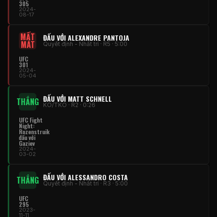
305
2024-
08-17
MẤT
ĐẤU VỚI ALEXANDRE PANTOJA
MÁT
Quyết định - Nhất trí · R5 · 5:00
UFC
301
2024-
05-04
ĐẤU VỚI MATT SCHNELL
THẮNG
KO/TKO · R2 · 0:26
UFC Fight
Night
:
Rozenstruik
đấu với
Gaziev
2024-
03-02
ĐẤU VỚI ALESSANDRO COSTA
THẮNG
Quyết định - Nhất trí · R3 · 5:00
UFC
295
2023-
11-11