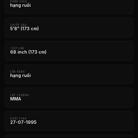
PHÂN CHIA
hạng ruồi
CHIỀU CAO
5'8" (173 cm)
TIẾP CẬN
68 inch (173 cm)
CÂN NẶNG
hạng ruồi
LẬP TRƯỜNG
MMA
NGÀY SINH
27-07-1995