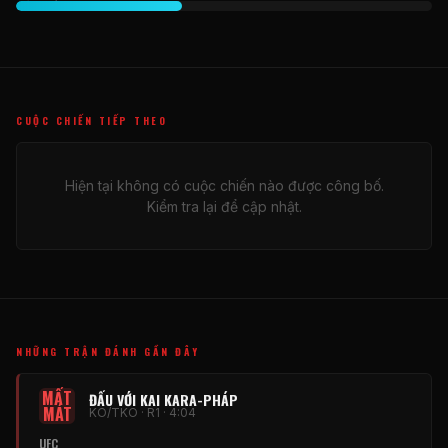
CUỘC CHIẾN TIẾP THEO
Hiện tại không có cuộc chiến nào được công bố.
Kiểm tra lại để cập nhật.
NHỮNG TRẬN ĐÁNH GẦN ĐÂY
MẤT
ĐẤU VỚI KAI KARA-PHÁP
MÁT
KO/TKO · R1 · 4:04
UFC