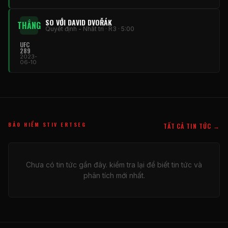
SO VỚI DAVID DVOŘÁK
THẮNG
Quyết định - Nhất trí · R3 · 5:00
UFC
289
2023-
06-10
BẢO HIỂM STIV ERTSEG
TẤT CẢ TIN TỨC →
Chưa có tin tức gần đây. kiểm tra lại để biết tin tức và
phân tích mới nhất.