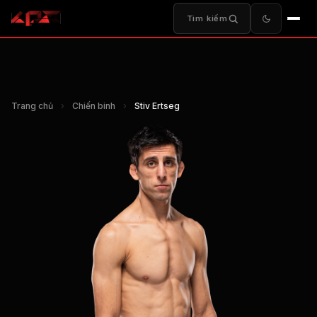
Tìm kiếm
Trang chủ
›
Chiến binh
›
Stiv Ertseg