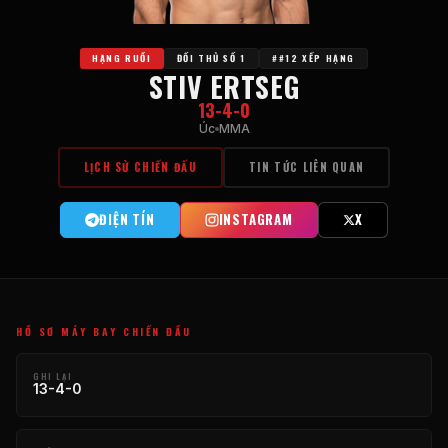
HẠNG RUỒI
ĐỐI THỦ SỐ 1
##12 XẾP HẠNG
STIV ERTSEG
13-4-0
Úc
MMA
LỊCH SỬ CHIẾN ĐẤU
TIN TỨC LIÊN QUAN
ĐIỆN TÍN
INSTAGRAM
X
HỒ SƠ MÁY BAY CHIẾN ĐẤU
GHI LẠI
13-4-0