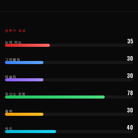
전투기 속성
35
눈에 띄는
30
그래플링
30
레슬링
78
유산소 운동
30
출력
40
속도