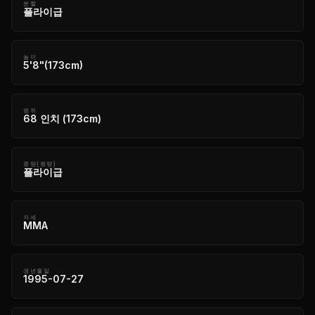
분할
플라이급
높이
5'8"(173cm)
범위
68 인치 (173cm)
중량(평량)
플라이급
자세
MMA
생년월일
1995-07-27