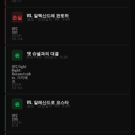
08-17
VS. 알렉산드레 판토하
손실
결정 - 만장일치 · R5 · 5:00
UFC
301
2024-
05-04
맷 슈넬과의 대결
윈
KO/TKO · 2라운드 · 0:26
UFC Fight
Night:
Rozenstruik
vs. 가지예
프
2024-
03-02
VS. 알레산드로 코스타
윈
결정 - 만장일치 · R3 · 5:00
UFC
295
2023-
11-11