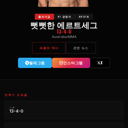
플라이급
#1 경쟁자
##12위
뻣뻣한 에르트세그
13-4-0
Australia
MMA
싸움의 역사
관련 뉴스
텔레그램
인스타그램
X
전투기 프로필
기록
13-4-0