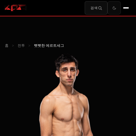
검색
홈
>
전투
>
뻣뻣한 에르트세그