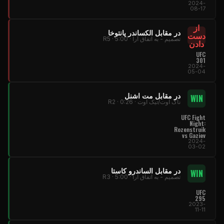
2024-
08-17
از
در مقابل الکساندر پانتوخا
دست
تصمیم - به اتفاق آرا · R5 · 5:00
دادن
UFC
301
2024-
05-04
در مقابل مت اشنل
WIN
ناک اوت/تیک اوت · R2 · 0:26
UFC Fight
Night:
Rozenstruik
vs Gaziev
2024-
03-02
در مقابل الساندرو کاستا
WIN
تصمیم - به اتفاق آرا · R3 · 5:00
UFC
295
2023-
11-11