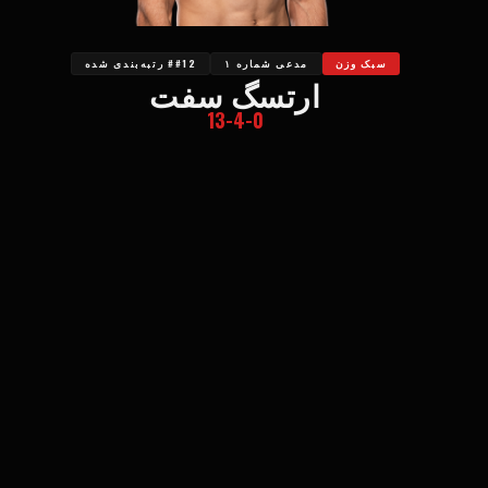
سبک وزن
مدعی شماره ۱
##12 رتبه‌بندی شده
ارتسگ سفت
13-4-0