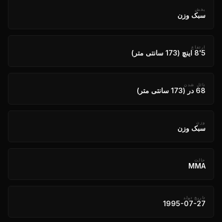
بخش
سبک وزن
ارتفاع
5'8 اینچ (173 سانتی متر)
نائل شدن
68 در (173 سانتی متر)
وزن
سبک وزن
حالت
MMA
تاریخ تولد
1995-07-27