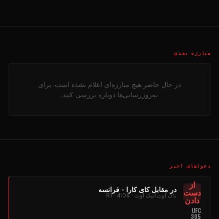
مبارزه بعدی
در حال حاضر هیچ مبارزه‌ای اعلام نشده است. برای
به‌روزرسانی‌ها دوباره بررسی کنید.
دعواهای اخیر
از
در مقابل کای کارا - فرانسه
دست
ناک اوت/تیک اوت · R1 · 4:04
دادن
UFC
305