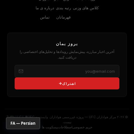
کلاس های وزنی
رتبه بندی
درباره‌ ی ما
قهرمانان
تماس
بروز بمان
آخرین اخبار مبارزه، پیش‌نمایش رویدادها و تحلیل‌های اختصاصی را
دریافت کنید.
اشتراک
© ۲۰۲۶ مرکز هواداران UFC — پروژه غیررسمی هواداران. وابسته به UFC® یا Zuffa LLC
نیست.
FA — Persian
حریم خصوصی
اصطلاحات
بیسکویت ها