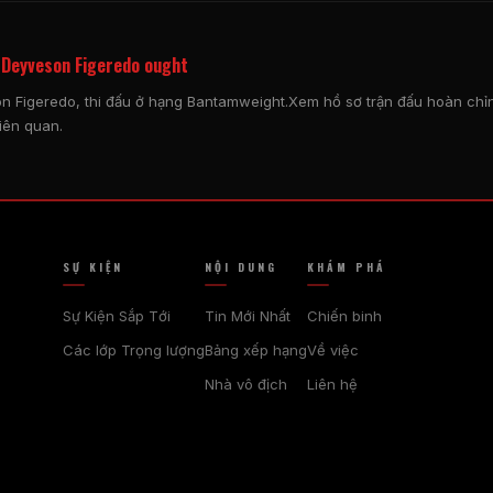
 Deyveson Figeredo ought
 Figeredo, thi đấu ở hạng Bantamweight.Xem hồ sơ trận đấu hoàn chỉnh
liên quan.
SỰ KIỆN
NỘI DUNG
KHÁM PHÁ
Sự Kiện Sắp Tới
Tin Mới Nhất
Chiến binh
Các lớp Trọng lượng
Bảng xếp hạng
Về việc
Nhà vô địch
Liên hệ