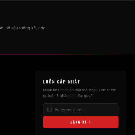
, số liệu thống kê, các
LUÔN CẬP NHẬT
Nhận tin tức chiến đấu mới nhất, xem trước
sự kiện & phân tích độc quyền.
ĐĂNG KÝ