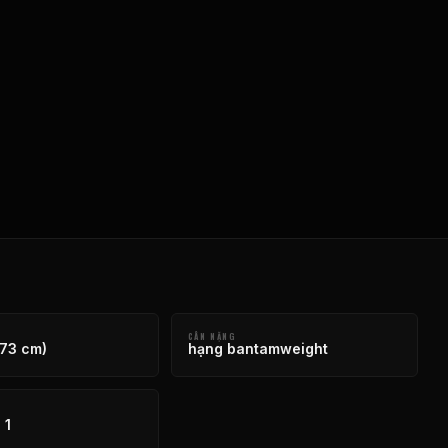
CÂN NẶNG
173 cm)
hạng bantamweight
 1