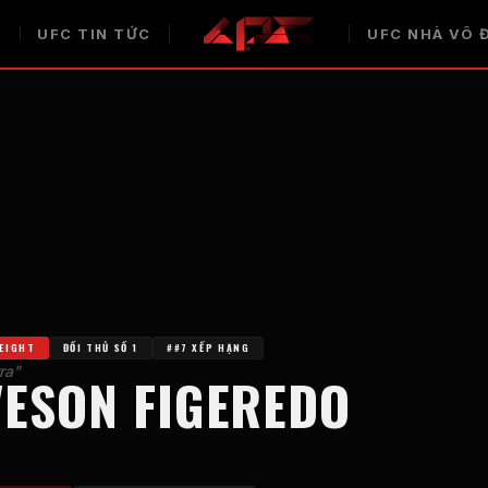
H
UFC
TIN TỨC
UFC
NHÀ VÔ 
EIGHT
ĐỐI THỦ SỐ 1
##7 XẾP HẠNG
ra"
VESON FIGEREDO