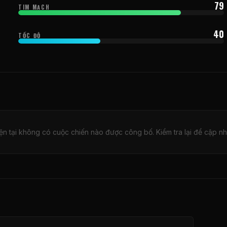
79
TIM MẠCH
40
TỐC ĐỘ
ện tại không có cuộc chiến nào được công bố. Kiểm tra lại để cập nh