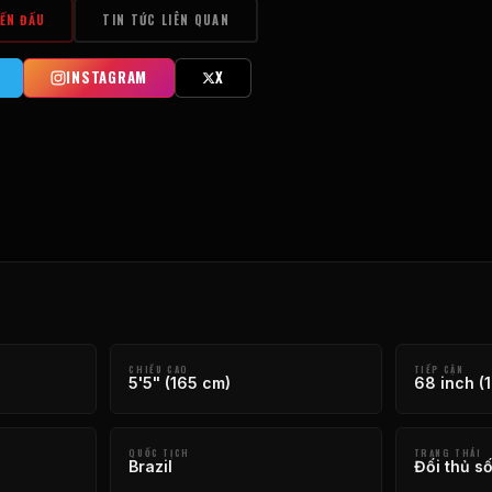
IẾN ĐẤU
TIN TỨC LIÊN QUAN
INSTAGRAM
X
CHIỀU CAO
TIẾP CẬN
5'5" (165 cm)
68 inch (
QUỐC TỊCH
TRẠNG THÁI
Brazil
Đối thủ số