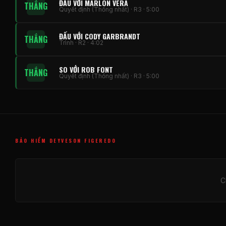
ĐẤU VỚI MARLON VERA
THẮNG
Quyết định (Thống nhất) · R3 · 5:00
ĐẤU VỚI CODY GARBRANDT
THẮNG
Trình · R2 · 4:02
SO VỚI ROB FONT
THẮNG
Quyết định (Thống nhất) · R3 · 5:00
BẢO HIỂM DEYVESON FIGEREDO
C