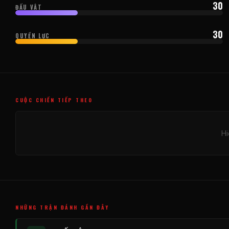
30
ĐẤU VẬT
30
QUYỀN LỰC
CUỘC CHIẾN TIẾP THEO
Hi
NHỮNG TRẬN ĐÁNH GẦN ĐÂY