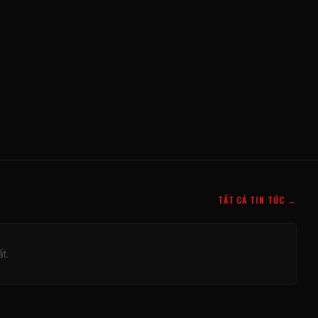
TẤT CẢ TIN TỨC →
t.