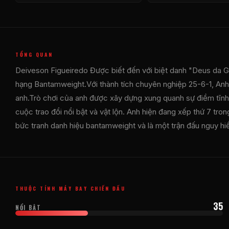
TỔNG QUAN
Deiveson Figueiredo Được biết đến với biệt danh "Deus da Gu
hạng Bantamweight.Với thành tích chuyên nghiệp 25-6-1, Anh 
anh.Trò chơi của anh được xây dựng xung quanh sự điềm tĩnh, 
cuộc trao đổi nổi bật và vật lộn. Anh hiện đang xếp thứ 7 tro
bức tranh danh hiệu bantamweight và là một trận đấu nguy hi
THUỘC TÍNH MÁY BAY CHIẾN ĐẤU
35
NỔI BẬT