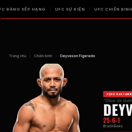
FC
BẢNG XẾP HẠNG
UFC
SỰ KIỆN
UFC
CHIẾN BIN
Trang chủ
›
Chiến binh
›
Deyveson Figeredo
HẠNG BANTAMW
"Deus da Guer
DEY
25-6-1
Brazil
Бокс