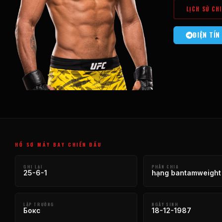
LỊCH SỬ CH
ĐIỆN TÍN
HỒ SƠ MÁY BAY CHIẾN ĐẤU
GHI LẠI
PHÂN CHIA
25-6-1
hạng bantamweight
LẬP TRƯỜNG
NGÀY SINH
Бокс
18-12-1987