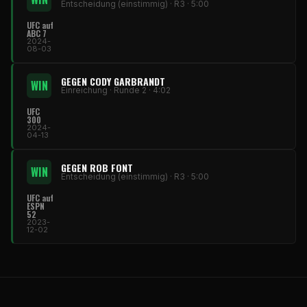
Entscheidung (einstimmig) · R3 · 5:00
UFC auf
ABC 7
2024-
08-03
GEGEN CODY GARBRANDT
WIN
Einreichung · Runde 2 · 4:02
UFC
300
2024-
04-13
GEGEN ROB FONT
WIN
Entscheidung (einstimmig) · R3 · 5:00
UFC auf
ESPN
52
2023-
12-02