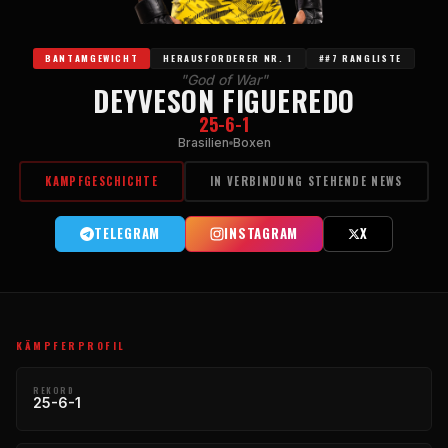
BANTAMGEWICHT
HERAUSFORDERER NR. 1
##7 RANGLISTE
"God of War"
DEYVESON FIGUEREDO
25-6-1
Brasilien
Boxen
KAMPFGESCHICHTE
IN VERBINDUNG STEHENDE NEWS
TELEGRAM
INSTAGRAM
X
KÄMPFERPROFIL
REKORD
25-6-1