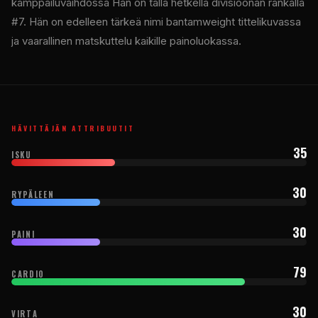
kamppailuvaihdossa Hän on tällä hetkellä divisioonan rankalla
#7. Hän on edelleen tärkeä nimi bantamweight tittelikuvassa
ja vaarallinen matskuttelu kaikille painoluokassa.
HÄVITTÄJÄN ATTRIBUUTIT
35
ISKU
30
RYPÄLEEN
30
PAINI
79
CARDIO
30
VIRTA