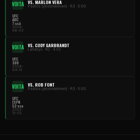
VS. MARLON VERA
VOITA
Päätös (yksimielinen) · R3 · 5:00
UFC
ABC
7:ssä
2024-
08-03
VS. CODY GARBRANDT
VOITA
Lähetys · R2 · 4:02
UFC
300
2024-
04-13
VS. ROB FONT
VOITA
Päätös (yksimielinen) · R3 · 5:00
UFC
ESPN
52:ssa
2023-
12-02