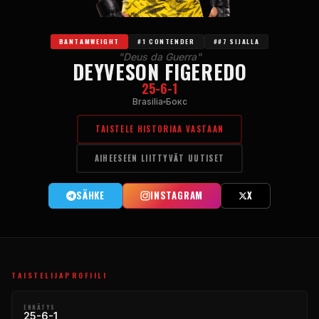
BANTAMWEIGHT
#1 CONTENDER
##7 SIJALLA
"Deus da Guerra"
DEYVESON FIGEREDO
25-6-1
Brasilia
Бокс
TAISTELE HISTORIAA VASTAAN
AIHEESEEN LIITTYVÄT UUTISET
SÄHKE
INSTAGRAM
X
TAISTELIJAPROFIILI
ENNÄTYS
25-6-1