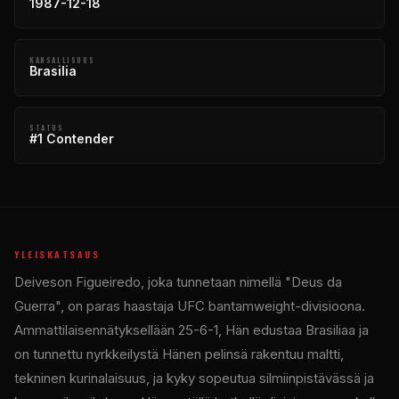
1987-12-18
KANSALLISUUS
Brasilia
STATUS
#1 Contender
YLEISKATSAUS
Deiveson Figueiredo, joka tunnetaan nimellä "Deus da
Guerra", on paras haastaja
UFC
bantamweight-divisioona.
Ammattilaisennätyksellään 25-6-1, Hän edustaa Brasiliaa ja
on tunnettu nyrkkeilystä Hänen pelinsä rakentuu maltti,
tekninen kurinalaisuus, ja kyky sopeutua silmiinpistävässä ja