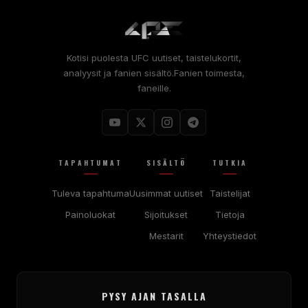
Kotisi puolesta
UFC
uutiset, taistelukortit,
analyysit ja fanien sisältö.Fanien toimesta,
faneille.
TAPAHTUMAT
SISÄLTÖ
TUTKIA
Tuleva tapahtuma
Uusimmat uutiset
Taistelijat
Painoluokat
Sijoitukset
Tietoja
Mestarit
Yhteystiedot
PYSY AJAN TASALLA