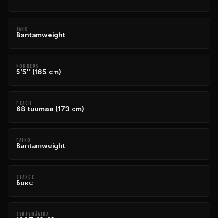
JAKO
Bantamweight
KORKEUS
5'5" (165 cm)
REACH
68 tuumaa (173 cm)
PAINO
Bantamweight
STANCE
Бокс
SYNTYMÄAIKA