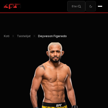
Etsi
Koti
Χ
Taistelijat
Χ
Deyveson Figeredo