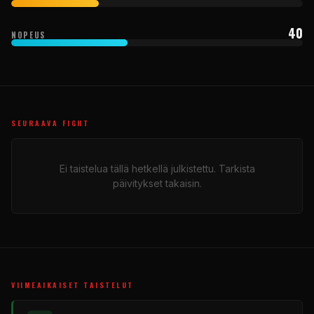
40
NOPEUS
SEURAAVA FIGHT
Ei taistelua tällä hetkellä julkistettu. Tarkista
päivitykset takaisin.
VIIMEAIKAISET TAISTELUT