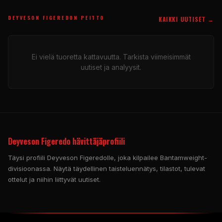
DEYVESON FIGEREDON PEITTO
KAIKKI UUTISET →
Ei vielä tuoretta kattavuutta. Tarkista viimeisimmät
uutiset ja analyysit.
Deyveson Figeredo hävittäjäprofiili
Täysi profiili Deyveson Figeredolle, joka kilpailee Bantamweight-
divisioonassa. Näytä täydellinen taisteluennätys, tilastot, tulevat
ottelut ja niihin liittyvät uutiset.