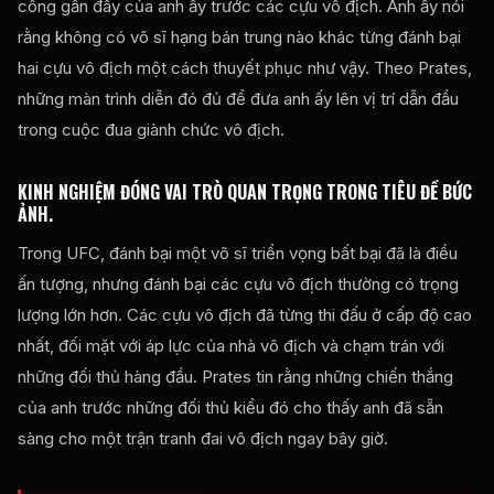
công gần đây của anh ấy trước các cựu vô địch. Anh ấy nói
rằng không có võ sĩ hạng bán trung nào khác từng đánh bại
hai cựu vô địch một cách thuyết phục như vậy. Theo Prates,
những màn trình diễn đó đủ để đưa anh ấy lên vị trí dẫn đầu
trong cuộc đua giành chức vô địch.
KINH NGHIỆM ĐÓNG VAI TRÒ QUAN TRỌNG TRONG TIÊU ĐỀ BỨC
ẢNH.
Trong UFC, đánh bại một võ sĩ triển vọng bất bại đã là điều
ấn tượng, nhưng đánh bại các cựu vô địch thường có trọng
lượng lớn hơn. Các cựu vô địch đã từng thi đấu ở cấp độ cao
nhất, đối mặt với áp lực của nhà vô địch và chạm trán với
những đối thủ hàng đầu. Prates tin rằng những chiến thắng
của anh trước những đối thủ kiểu đó cho thấy anh đã sẵn
sàng cho một trận tranh đai vô địch ngay bây giờ.