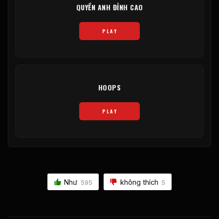
QUYỀN ANH ĐỈNH CAO
PLAY
HOOPS
PLAY
Như
không thích
595
5