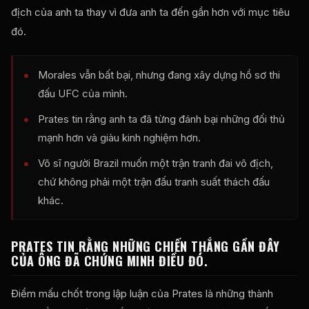
địch của anh ta thay vì đưa anh ta đến gần hơn với mục tiêu
đó.
Morales vẫn bất bại, nhưng đang xây dựng hồ sơ thi
đấu UFC của mình.
Prates tin rằng anh ta đã từng đánh bại những đối thủ
mạnh hơn và giàu kinh nghiệm hơn.
Võ sĩ người Brazil muốn một trận tranh đai vô địch,
chứ không phải một trận đấu tranh suất thách đấu
khác.
PRATES TIN RẰNG NHỮNG CHIẾN THẮNG GẦN ĐÂY
CỦA ÔNG ĐÃ CHỨNG MINH ĐIỀU ĐÓ.
Điểm mấu chốt trong lập luận của Prates là những thành