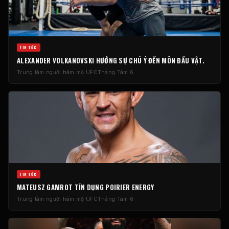
TIN TỨC
ALEXANDER VOLKANOVSKI HƯỚNG SỰ CHÚ Ý ĐẾN MÔN ĐẤU VẬT.
Trung tâm người hâm mộ UFC
Tháng Tám 6
TIN TỨC
MATEUSZ GAMROT TÍN DỤNG POIRIER ENERGY
Trung tâm người hâm mộ UFC
Tháng Tám 6