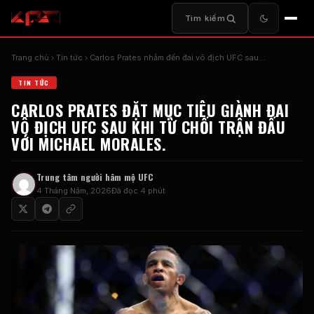
Tìm kiếm
Trang chủ
Tin tức
Carlos Prates nhắm đến đai vô địch UFC sau…
TIN TỨC
CARLOS PRATES ĐẶT MỤC TIÊU GIÀNH ĐAI
VÔ ĐỊCH UFC SAU KHI TỪ CHỐI TRẬN ĐẤU
VỚI MICHAEL MORALES.
Trung tâm người hâm mộ UFC
4 Tháng Năm, 2026
Đã đọc 4 phút