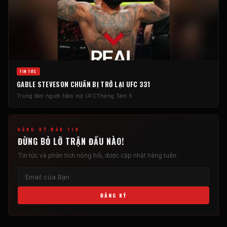
TIN TỨC
GABLE STEVESON CHUẨN BỊ TRỞ LẠI UFC 331
Trung tâm người hâm mộ UFC
Tháng Tám 6
ĐĂNG KÝ BẢN TIN
ĐỪNG BỎ LỠ TRẬN ĐẤU NÀO!
Tin tức và phân tích nóng hổi, ​​được cập nhật hàng tuần.
ĐĂNG KÝ