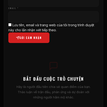
EMAIL *
Lưu tên, email và trang web của tôi trong trình duyệt
này cho lần nhận xét tiếp theo.
GỬI CẢM NHẬN
BẮT ĐẦU CUỘC TRÒ CHUYỆN
Hãy là người đầu tiên chia sẻ quan điểm của bạn.
Thảo luận về trận đấu, phản ứng và dự đoán với
những người hâm mộ khác.