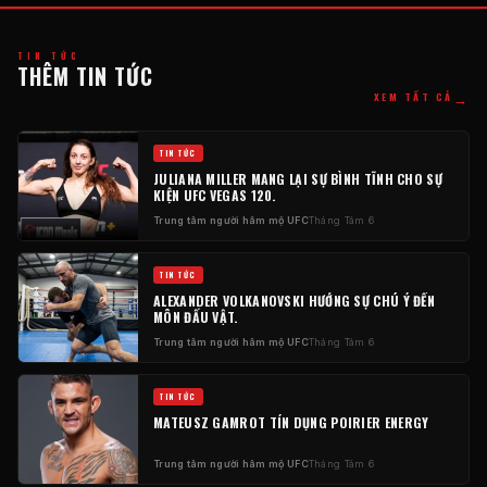
TIN TỨC
THÊM TIN TỨC
→
XEM TẤT CẢ
TIN TỨC
JULIANA MILLER MANG LẠI SỰ BÌNH TĨNH CHO SỰ
KIỆN UFC VEGAS 120.
Trung tâm người hâm mộ UFC
Tháng Tám 6
TIN TỨC
ALEXANDER VOLKANOVSKI HƯỚNG SỰ CHÚ Ý ĐẾN
MÔN ĐẤU VẬT.
Trung tâm người hâm mộ UFC
Tháng Tám 6
TIN TỨC
MATEUSZ GAMROT TÍN DỤNG POIRIER ENERGY
Trung tâm người hâm mộ UFC
Tháng Tám 6