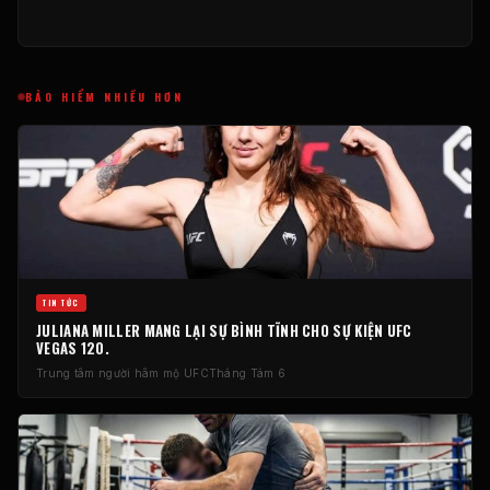
BẢO HIỂM NHIỀU HƠN
TIN TỨC
JULIANA MILLER MANG LẠI SỰ BÌNH TĨNH CHO SỰ KIỆN UFC
VEGAS 120.
Trung tâm người hâm mộ UFC
Tháng Tám 6