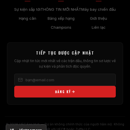
Sự kiện sắp tới
THÔNG TIN MỚI NHẤT
Máy bay chiến đấu
Hạng cân
Bảng xếp hạng
Giới thiệu
Champions
Liên lạc
TIẾP TỤC ĐƯỢC CẬP NHẬT
Cập nhật tin tức mới nhất về các trận đấu, thông tin sơ lược về
sự kiện và phân tích độc quyền.
ĐĂNG KÝ
© 2026 UFC Fan Hub — Dự án không chính thức của người hâm mộ. Không
liên kết với UFC® hoặc Zuffa LLC.