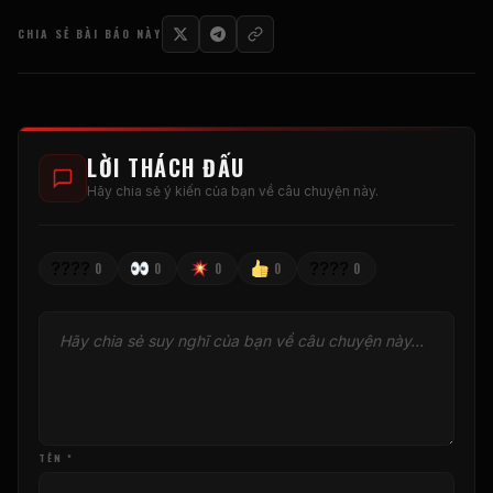
CHIA SẺ BÀI BÁO NÀY
LỜI THÁCH ĐẤU
Hãy chia sẻ ý kiến ​​của bạn về câu chuyện này.
????
????
0
0
0
0
0
TÊN *