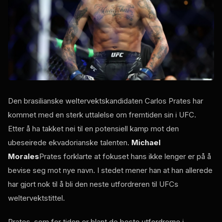
Den brasilianske weltervektskandidaten Carlos Prates har
kommet med en sterk uttalelse om fremtiden sin i UFC.
Etter å ha takket nei til en potensiell kamp mot den
ubeseirede ekvadorianske talenten.
Michael
Morales
Prates forklarte at fokuset hans ikke lenger er på å
bevise seg mot nye navn. I stedet mener han at han allerede
har gjort nok til å bli den neste utfordreren til UFCs
weltervektstittel.
Prates, som for tiden er blant de beste utfordrerne i