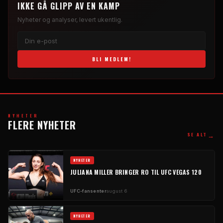
IKKE GÅ GLIPP AV EN KAMP
Nyheter og analyser, levert ukentlig.
BLI MEDLEM!
NYHETER
FLERE NYHETER
→
SE ALT
NYHETER
JULIANA MILLER BRINGER RO TIL UFC VEGAS 120
UFC-fansenter
august 6
NYHETER