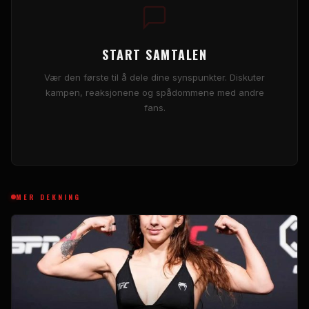
START SAMTALEN
Vær den første til å dele dine synspunkter. Diskuter
kampen, reaksjonene og spådommene med andre
fans.
MER DEKNING