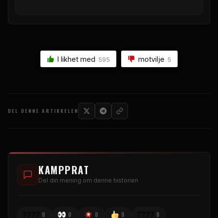
I likhet med
motvilje
595
5
DEL DENNE ARTIKKELEN
KAMPPRAT
Del din mening om denne historien
????
????
0
0
0
0
0