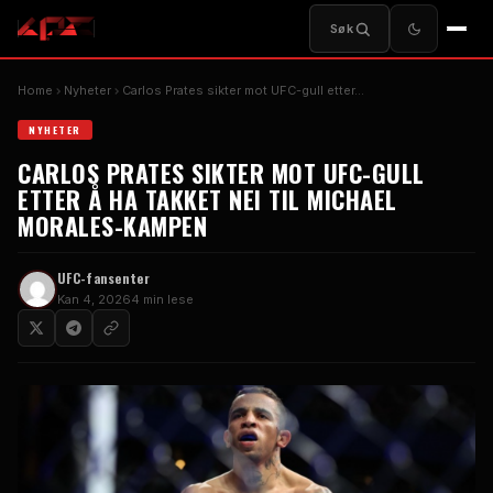
Søk
Home
Nyheter
Carlos Prates sikter mot UFC-gull etter…
NYHETER
CARLOS PRATES SIKTER MOT UFC-GULL
ETTER Å HA TAKKET NEI TIL MICHAEL
MORALES-KAMPEN
UFC-fansenter
Kan 4, 2026
4 min lese