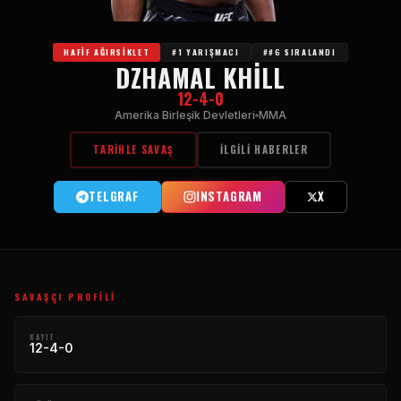
HAFIF AĞIRSIKLET
#1 YARIŞMACI
##6 SIRALANDI
DZHAMAL KHILL
12-4-0
Amerika Birleşik Devletleri
MMA
TARIHLE SAVAŞ
İLGILI HABERLER
TELGRAF
INSTAGRAM
X
SAVAŞÇI PROFILI
KAYIT
12-4-0