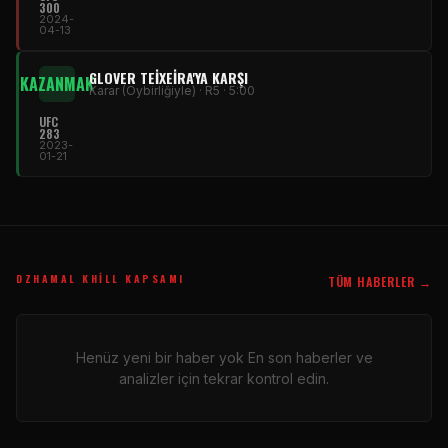
300
2024-
04-13
GLOVER TEIXEIRA'YA KARŞI
KAZANMAK
Karar (Oybirliğiyle) · R5 · 5:00
UFC
283
2023-
01-21
DZHAMAL KHILL KAPSAMI
TÜM HABERLER →
Henüz yeni bir haber yok En son haberler ve
analizler için tekrar kontrol edin.