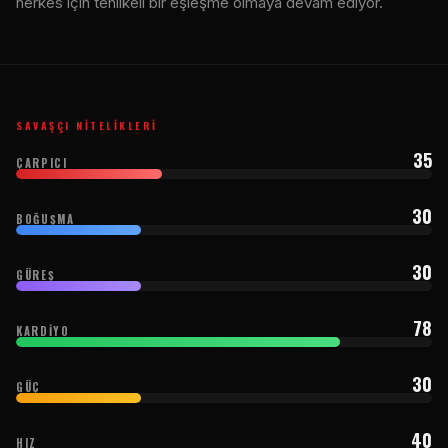
herkes için tehlikeli bir eşleşme olmaya devam ediyor.
SAVAŞÇI NITELIKLERI
35
ÇARPICI
30
BOĞUŞMA
30
GÜREŞ
78
KARDIYO
30
GÜÇ
40
HIZ