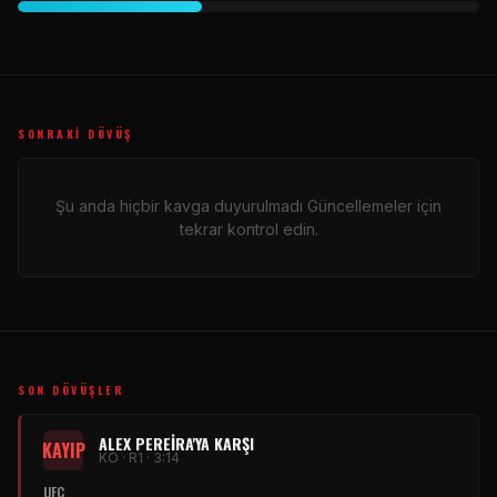
SONRAKI DÖVÜŞ
Şu anda hiçbir kavga duyurulmadı Güncellemeler için
tekrar kontrol edin.
SON DÖVÜŞLER
ALEX PEREIRA'YA KARŞI
KAYIP
KO · R1 · 3:14
UFC