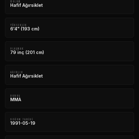
BÖLÜM
Hafif Ağırsiklet
YÜKSEKLIK
6'4" (193 cm)
ULAŞMAK
79 inç (201 cm)
AĞIRLIK
Hafif Ağırsiklet
DURUŞ
MMA
DOĞUM TARIHI
1991-05-19