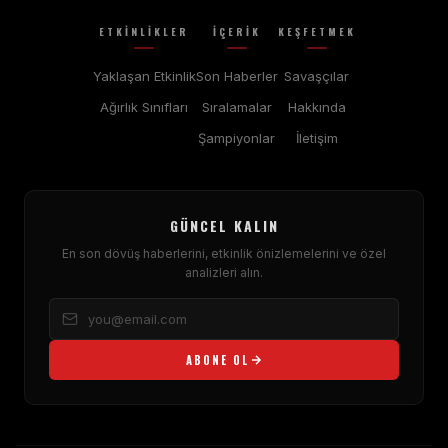
ETKINLIKLER
İÇERIK
KEŞFETMEK
Yaklaşan Etkinlik
Son Haberler
Savaşçılar
Ağırlık Sınıfları
Sıralamalar
Hakkında
Şampiyonlar
İletişim
GÜNCEL KALIN
En son dövüş haberlerini, etkinlik önizlemelerini ve özel
analizleri alın.
ABONE OL