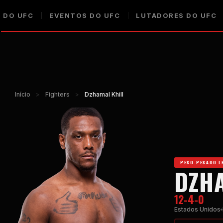
 DO UFC
EVENTOS DO UFC
LUTADORES DO UFC
Início
>
Fighters
>
Dzhamal Khill
PESO-PESADO L
DZH
12-4-0
Estados Unidos