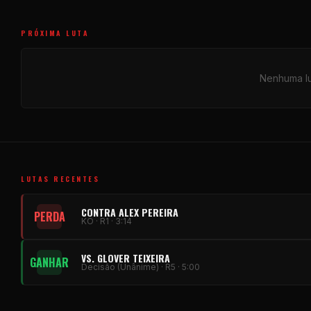
PRÓXIMA LUTA
Nenhuma lut
LUTAS RECENTES
CONTRA ALEX PEREIRA
PERDA
KO · R1 · 3:14
VS. GLOVER TEIXEIRA
GANHAR
Decisão (Unânime) · R5 · 5:00