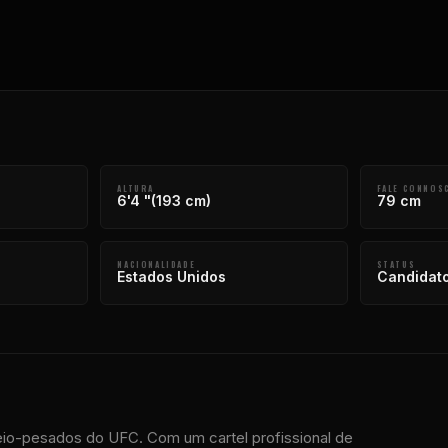
ALTURA
FALE CONNOS
6'4 "(193 cm)
79 cm
NACIONALIDADE
STATUS
Estados Unidos
Candidato
eio-pesados ​​do UFC. Com um cartel profissional de