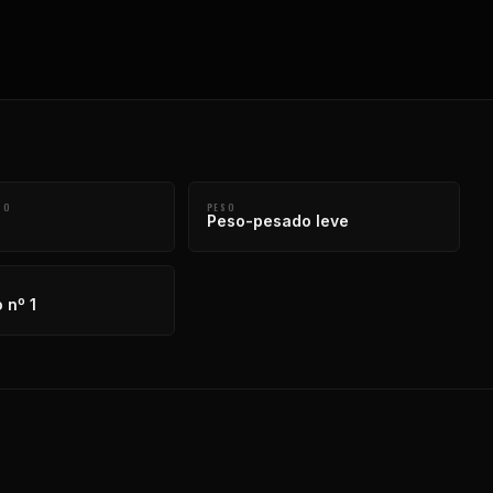
CO
PESO
Peso-pesado leve
 nº 1